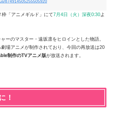
tatus/874914505255505920
メ枠「アニメギルド」にて
7月4日（火）深夜0:30
よ
ks』はアーチャーのマスター・遠坂凛をヒロインとした物語。
る劇場アニメが制作されており、今回の再放送は20
table制作のTVアニメ版
が放送されます。
に！