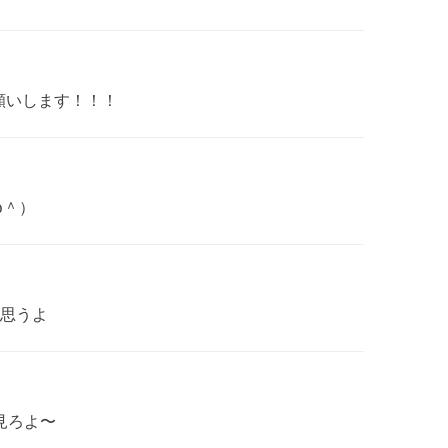
願いします！！！
ω＾）
と思うよ
ろよ見ろよ〜