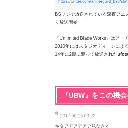
https://twitter.com/animeguild_bs8/s
BSフジで放送されている深夜アニ
り放送開始！
『Unlimited Blade Wor
2010年にはスタジオディーンによ
14年に2期に渡って放送された
ufo
『UBW』をこの機会
2017.06.15 09:22
キタアアアアアア見なきゃ