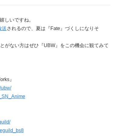
は嬉しいですね。
放送
されるので、夏は『Fate』づくしになりそ
ことがない方はぜひ『UBW』をこの機会に観てみて
 Works』
m/ubw/
ate_SN_Anime
guild/
imeguild_bs8