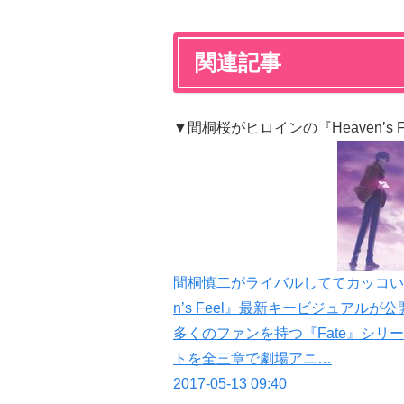
関連記事
▼間桐桜がヒロインの『Heaven’s 
間桐慎二がライバルしててカッコいいぞ！10
n’s Feel』最新キービジュアルが公
多くのファンを持つ『Fate』シリーズ、
トを全三章で劇場アニ…
2017-05-13 09:40