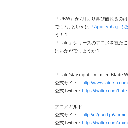
『UBW』が7月より再び観れるの
でも7月といえば
『Apocrypha』も
う！？
『Fate』シリーズのアニメを観た
はいかがでしょうか？
『Fate/stay night Unlimited Blade
公式サイト：
http://www.fate-sn.co
公式Twitter：
https://twitter.com/F
アニメギルド
公式サイト：
http://c2guild.jp/anime
公式Twitter：
https://twitter.com/an