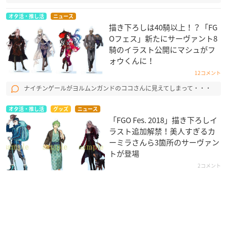
オタ活・推し活
ニュース
描き下ろしは40騎以上！？「FG
Oフェス」新たにサーヴァント8
騎のイラスト公開にマシュがフ
ォウくんに！
12コメント
ナイチンゲールがヨルムンガンドのココさんに見えてしまって・・・
オタ活・推し活
グッズ
ニュース
「FGO Fes. 2018​」描き下ろしイ
ラスト追加解禁！美人すぎるカ
ーミラさんら3箇所のサーヴァン
トが登場
2コメント