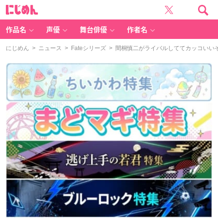
に
じ
め
ん
作品名
声優
舞台俳優
作者名
にじめん
>
ニュース
>
Fateシリーズ
> 間桐慎二がライバルしててカッコいいぞ！10月