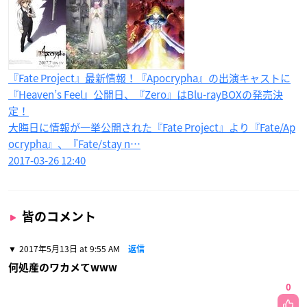
『Fate Project』最新情報！『Apocrypha』の出演キャストに
『Heaven’s Feel』公開日、『Zero』はBlu-rayBOXの発売決
定！
大晦日に情報が一挙公開された『Fate Project』より『Fate/Ap
ocrypha』、『Fate/stay n…
2017-03-26 12:40
皆のコメント
2017年5月13日 at 9:55 AM
返信
何処産のワカメてwww
0