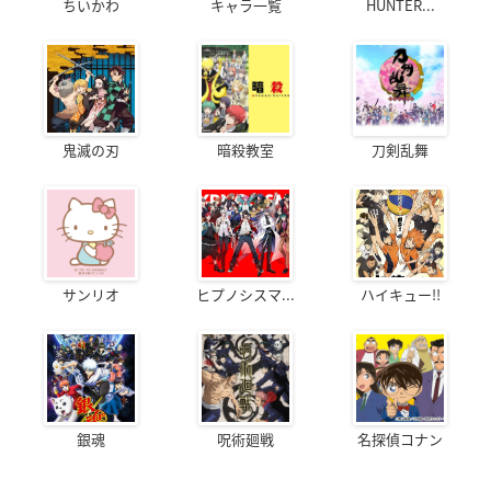
ちいかわ
キャラ一覧
HUNTER...
鬼滅の刃
暗殺教室
刀剣乱舞
サンリオ
ヒプノシスマ...
ハイキュー!!
銀魂
呪術廻戦
名探偵コナン