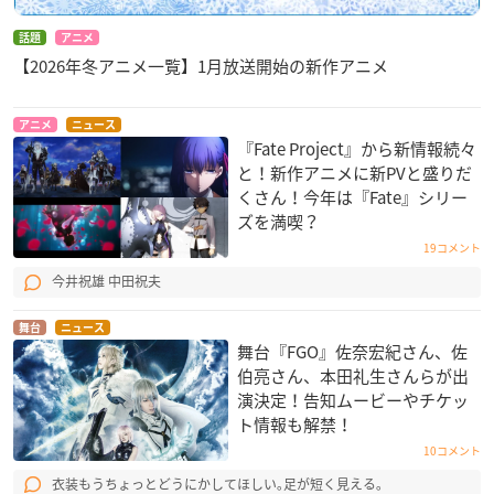
話題
アニメ
【2026年冬アニメ一覧】1月放送開始の新作アニメ
アニメ
ニュース
『Fate Project』から新情報続々
と！新作アニメに新PVと盛りだ
くさん！今年は『Fate』シリー
ズを満喫？
19コメント
今井祝雄 中田祝夫
舞台
ニュース
舞台『FGO』佐奈宏紀さん、佐
伯亮さん、本田礼生さんらが出
演決定！告知ムービーやチケッ
ト情報も解禁！
10コメント
衣装もうちょっとどうにかしてほしい｡足が短く見える｡