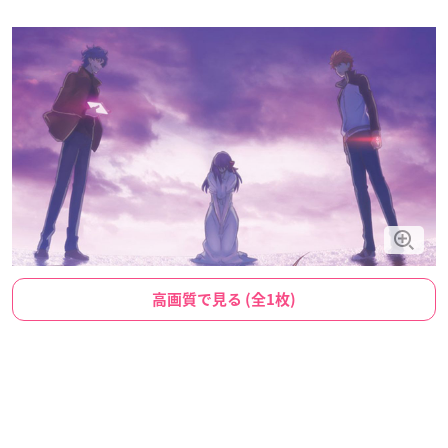
高画質で見る (全1枚)