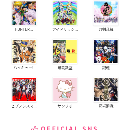
HUNTER...
アイドリッシ...
刀剣乱舞
ハイキュー!!
暗殺教室
銀魂
ヒプノシスマ...
サンリオ
呪術廻戦
OFFICIAL SNS