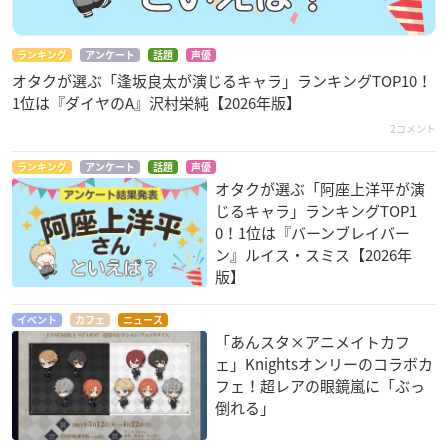
ランキング
アンケート
話題
声優
オタクが選ぶ「逢坂良太が演じるキャラ」ランキングTOP10！
1位は『ダイヤのA』沢村栄純【2026年版】
2コメント
ランキング
アンケート
話題
声優
オタクが選ぶ「阿座上洋平が演
じるキャラ」ランキングTOP1
0！1位は『バーンブレイバー
ン』ルイス・スミス【2026年
版】
イベント
カフェ
ニュース
「あんスタ×アニメイトカフ
ェ」Knightsオンリーのコラボカ
フェ！超レアの眼鏡嵐に「ぶっ
倒れる」