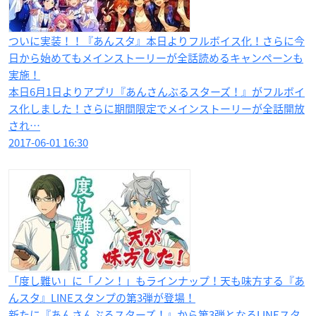
ついに実装！！『あんスタ』本日よりフルボイス化！さらに今
日から始めてもメインストーリーが全話読めるキャンペーンも
実施！
本日6月1日よりアプリ『あんさんぶるスターズ！』がフルボイ
ス化しました！さらに期間限定でメインストーリーが全話開放
され…
2017-06-01 16:30
「度し難い」に「ノン！」もラインナップ！天も味方する『あ
んスタ』LINEスタンプの第3弾が登場！
新たに『あんさんぶるスターズ！』から第3弾となるLINEスタ