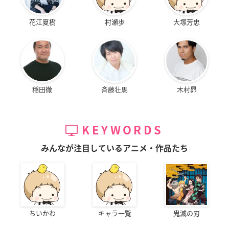
花江夏樹
村瀬歩
大塚芳忠
稲田徹
斉藤壮馬
木村昴
KEYWORDS
みんなが注目しているアニメ・作品たち
ちいかわ
キャラ一覧
鬼滅の刃