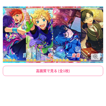
高画質で見る (全1枚)