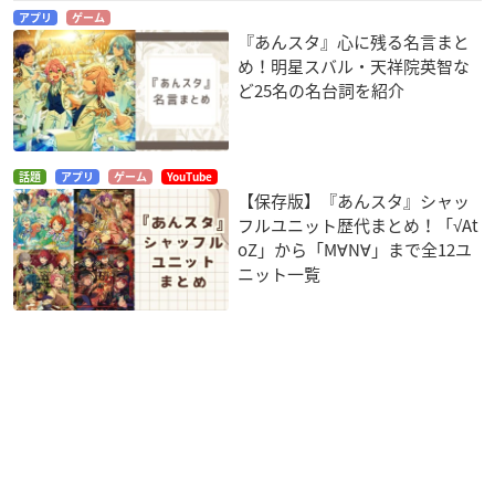
アプリ
ゲーム
『あんスタ』心に残る名言まと
め！明星スバル・天祥院英智な
ど25名の名台詞を紹介
話題
アプリ
ゲーム
YouTube
【保存版】『あんスタ』シャッ
フルユニット歴代まとめ！「√At
oZ」から「M∀N∀」まで全12ユ
ニット一覧