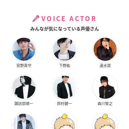
VOICE ACTOR
みんなが気になっている声優さん
宮野真守
下野紘
速水奨
諏訪部順一
鈴村健一
森川智之