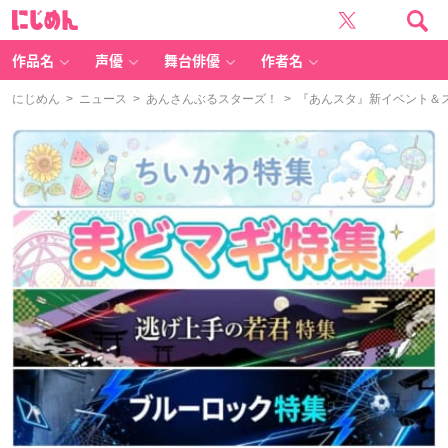
に
じ
め
ん
作品名
声優
舞台俳優
作者名
にじめん
>
ニュース
>
あんさんぶるスターズ！
> 『あんスタ』新イベント＆ス