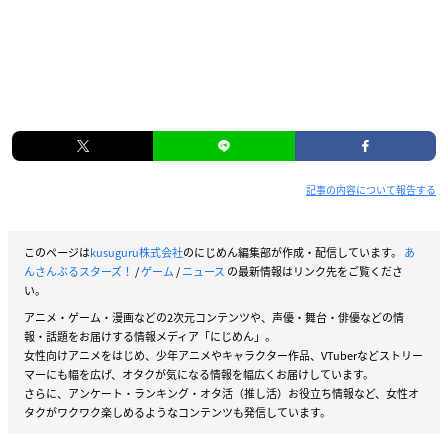
記事の内容について報告する
このページは
kusuguru株式会社
のにじめん編集部が作成・配信しています。
あ
んさんぶるスターズ！
/
ゲーム
/
ニュース
の最新情報はリンク先をご覧くださ
い。
アニメ・ゲーム・漫画などの2次元コンテンツや、声優・舞台・俳優などの情
報・話題をお届けする情報メディア「にじめん」。
女性向けアニメをはじめ、少年アニメやキャラクター作品、VTuberなどストリー
マーにも幅を広げ、オタクが気になる情報を幅広くお届けしています。
さらに、アンケート・ランキング・オタ活（推し活）お役立ち情報など、女性オ
タクがワクワク楽しめるようなコンテンツも発信しています。