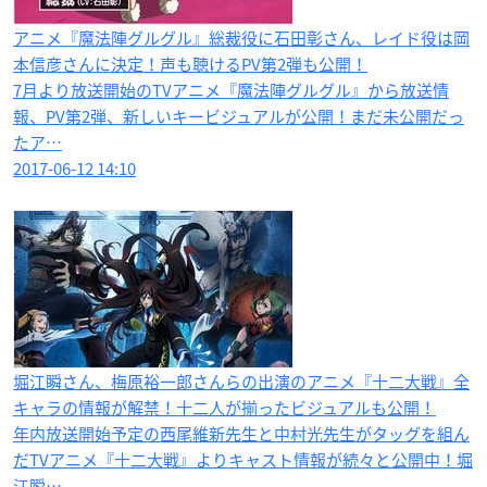
アニメ『魔法陣グルグル』総裁役に石田彰さん、レイド役は岡
本信彦さんに決定！声も聴けるPV第2弾も公開！
7月より放送開始のTVアニメ『魔法陣グルグル』から放送情
報、PV第2弾、新しいキービジュアルが公開！まだ未公開だっ
たア…
2017-06-12 14:10
堀江瞬さん、梅原裕一郎さんらの出演のアニメ『十二大戦』全
キャラの情報が解禁！十二人が揃ったビジュアルも公開！
年内放送開始予定の西尾維新先生と中村光先生がタッグを組ん
だTVアニメ『十二大戦』よりキャスト情報が続々と公開中！堀
江瞬…