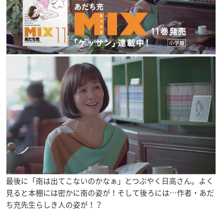
最後に「南は出てこないのかなぁ」とつぶやく日高さん。よく
見ると本棚には密かに南の姿が！そして後ろには…作者・あだ
ち充先生らしき人の姿が！？