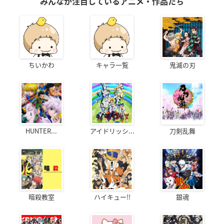
みんなが注目しているアニメ・作品たち
ちいかわ
キャラ一覧
鬼滅の刃
HUNTER...
アイドリッシ...
刀剣乱舞
暗殺教室
ハイキュー!!
銀魂