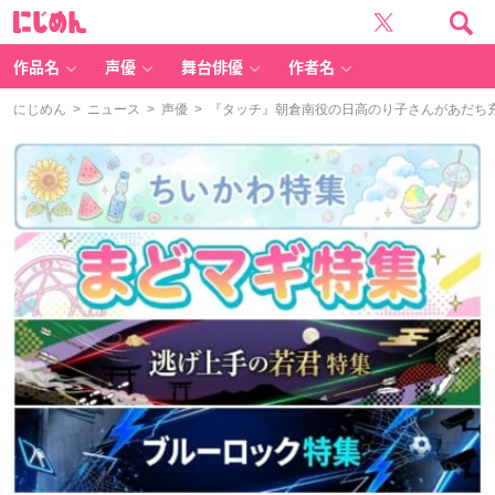
に
じ
め
ん
作品名
声優
舞台俳優
作者名
にじめん
>
ニュース
>
声優
> 『タッチ』朝倉南役の日高のり子さんがあだち充