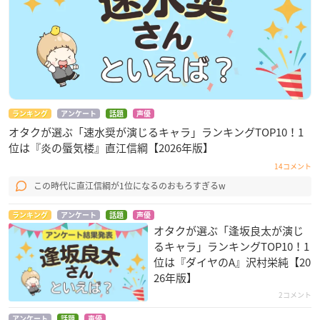
ランキング
アンケート
話題
声優
オタクが選ぶ「速水奨が演じるキャラ」ランキングTOP10！1
位は『炎の蜃気楼』直江信綱【2026年版】
14コメント
この時代に直江信綱が1位になるのおもろすぎるw
ランキング
アンケート
話題
声優
オタクが選ぶ「逢坂良太が演じ
るキャラ」ランキングTOP10！1
位は『ダイヤのA』沢村栄純【20
26年版】
2コメント
アンケート
話題
声優