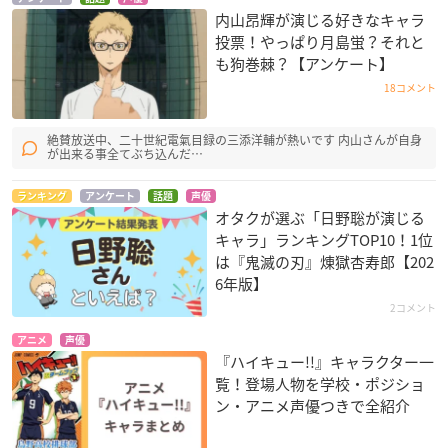
内山昂輝が演じる好きなキャラ
投票！やっぱり月島蛍？それと
も狗巻棘？【アンケート】
18コメント
絶賛放送中、二十世紀電氣目録の三添洋輔が熱いです 内山さんが自身
が出来る事全てぶち込んだ…
ランキング
アンケート
話題
声優
オタクが選ぶ「日野聡が演じる
キャラ」ランキングTOP10！1位
は『鬼滅の刃』煉󠄁獄杏寿郎【202
6年版】
2コメント
アニメ
声優
『ハイキュー!!』キャラクター一
覧！登場人物を学校・ポジショ
ン・アニメ声優つきで全紹介