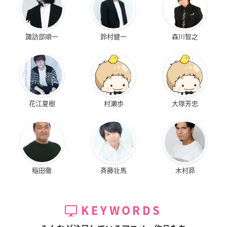
諏訪部順一
鈴村健一
森川智之
花江夏樹
村瀬歩
大塚芳忠
稲田徹
斉藤壮馬
木村昴
KEYWORDS