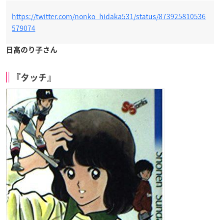
https://twitter.com/nonko_hidaka531/status/873925810536
579074
日高のり子さん
『タッチ』