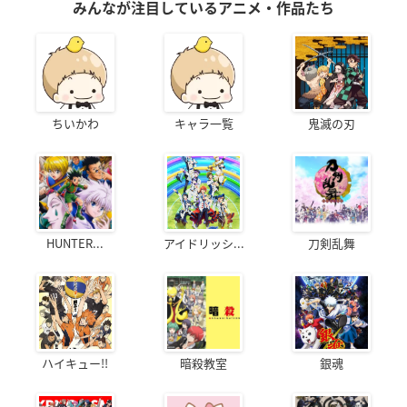
みんなが注目しているアニメ・作品たち
ちいかわ
キャラ一覧
鬼滅の刃
HUNTER...
アイドリッシ...
刀剣乱舞
ハイキュー!!
暗殺教室
銀魂