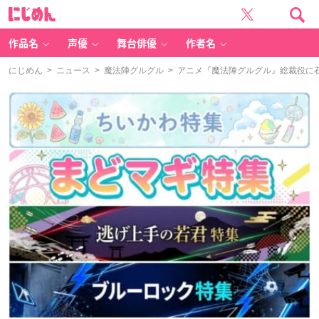
に
じ
め
ん
作品名
声優
舞台俳優
作者名
にじめん
>
ニュース
>
魔法陣グルグル
> アニメ『魔法陣グルグル』総裁役に