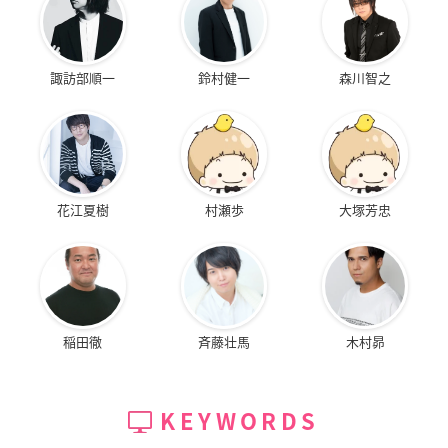
諏訪部順一
鈴村健一
森川智之
花江夏樹
村瀬歩
大塚芳忠
稲田徹
斉藤壮馬
木村昴
KEYWORDS