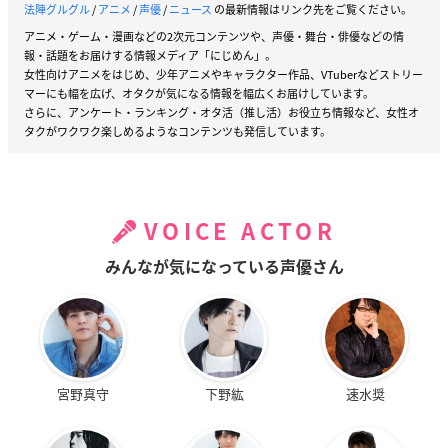
法陣グルグル
/
アニメ
/
声優
/
ニュース
の最新情報はリンク先をご覧ください。
アニメ・ゲーム・漫画などの2次元コンテンツや、声優・舞台・俳優などの情
報・話題をお届けする情報メディア「にじめん」。
女性向けアニメをはじめ、少年アニメやキャラクター作品、VTuberなどストリー
マーにも幅を広げ、オタクが気になる情報を幅広くお届けしています。
さらに、アンケート・ランキング・オタ活（推し活）お役立ち情報など、女性オ
タクがワクワク楽しめるようなコンテンツも発信しています。
VOICE ACTOR
みんなが気になっている声優さん
宮野真守
下野紘
速水奨