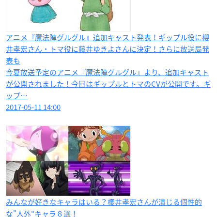
アニメ『魔法陣グルグル』追加キャスト発表！ギップル役に櫻
井孝宏さん・トマ役に藤井ゆきよさんに決定！さらに放送局発
表も
今夏放送予定のアニメ『魔法陣グルグル』より、追加キャスト
が公開されました！今回はギップルとトマのCVが公開です。ギ
ップ…
2017-05-11 14:00
みんなが好きなキャラはいる？櫻井孝宏さんが演じる個性的
な"人外"キャラ８選！