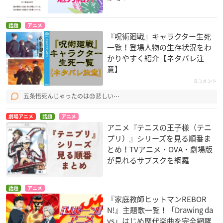
話題
アニメ
『呪術廻戦』キャラクター生死
一覧！登場人物の生存状況をわ
かりやすく紹介【ネタバレ注
意】
8コメント
五条悟死んじゃったのは😞悲しい⋯
劇場アニメ
話題
アニメ
アニメ『テニスの王子様（テニ
プリ）』シリーズを見る順番ま
とめ！TVアニメ・OVA・劇場版
が見れるサブスクを網羅
話題
アニメ
『家庭教師ヒットマンREBOR
N!』主題歌一覧！「Drawing da
ys」はじめ歴代楽曲を完全網羅