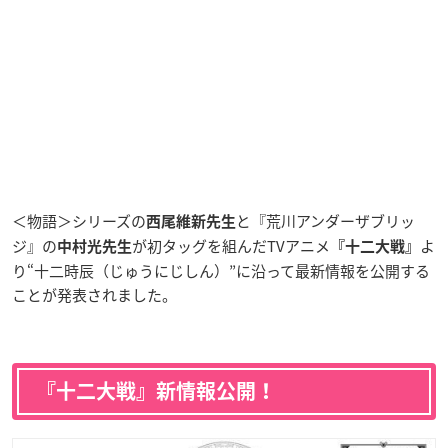
＜物語＞シリーズの
と『荒川アンダーザブリッ
西尾維新先生
ジ』の
が初タッグを組んだTVアニメ
よ
中村光先生
『十二大戦』
り“
十二時辰
（じゅうにじしん）”に沿って最新情報を公開する
ことが発表されました。
『十二大戦』新情報公開！