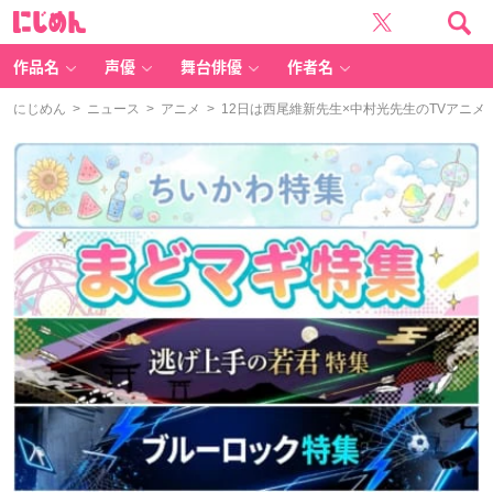
に
じ
め
ん
作品名
声優
舞台俳優
作者名
にじめん
>
ニュース
>
アニメ
> 12日は西尾維新先生×中村光先生のTVアニ