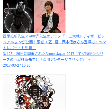
西尾維新先生×中村光先生のアニメ『十二大戦』ティザービジ
ュアル＆PVが公開！憂城（兎）役・岡本信彦さん登壇のイベン
トレポートも到着！
3月25、26日に開催されたAnimeJapan2017にて＜物語＞シリ
ーズの西尾維新先生と『荒川アンダーザブリッジ』…
2017-03-27 10:20