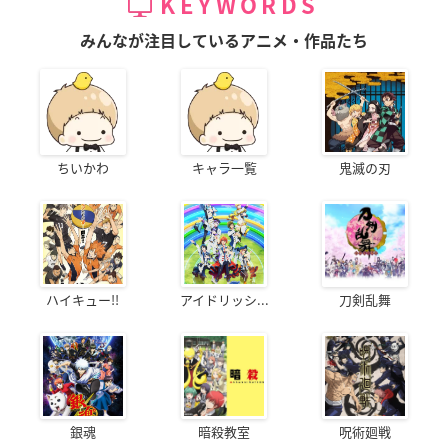
KEYWORDS
みんなが注目しているアニメ・作品たち
ちいかわ
キャラ一覧
鬼滅の刃
ハイキュー!!
アイドリッシ...
刀剣乱舞
銀魂
暗殺教室
呪術廻戦