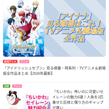
劇場アニメ
アニメ
『アイドリッシュセブン』見る順番・時系列・TVアニメ＆劇場
版全作品まとめ【2026年最新】
話題
アニメ
『ちいかわ』怖いのに可愛いセ
イレーンの魅力6選！人魚を2匹
乗せた巨体と喋り方のギャップ
が尊い