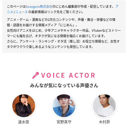
このページは
kusuguru株式会社
のにじめん編集部が作成・配信しています。
ア
ニメ
/
ニュース
の最新情報はリンク先をご覧ください。
アニメ・ゲーム・漫画などの2次元コンテンツや、声優・舞台・俳優などの情
報・話題をお届けする情報メディア「にじめん」。
女性向けアニメをはじめ、少年アニメやキャラクター作品、VTuberなどストリー
マーにも幅を広げ、オタクが気になる情報を幅広くお届けしています。
さらに、アンケート・ランキング・オタ活（推し活）お役立ち情報など、女性オ
タクがワクワク楽しめるようなコンテンツも発信しています。
VOICE ACTOR
みんなが気になっている声優さん
速水奨
宮野真守
木村昴