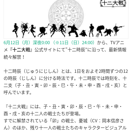
6月12日（月）深夜0:00 （※11日（日）24:00）
から、TVアニ
メ
公式サイトにて“十二時辰”に沿って、最新情報
『十二大戦』
続々解禁！
十二時辰（じゅうにじしん）とは、1日をおよそ2時間ずつの12
の時辰（じしん）に分ける時法です。十二時辰では時刻を、十
二支（子・丑・寅・卯・辰・巳・午・未・申・酉・戌・亥）と
呼んでいます。
『十二大戦』には、子・丑・寅・卯・辰・巳・午・未・申・
酉・戌・亥の十二人の戦士たちが登場。
すでに解禁されている「卯」の戦士、憂城（CV：岡本信彦さ
ん）のほか、残り十一人の戦士たちのキャラクタービジュアル