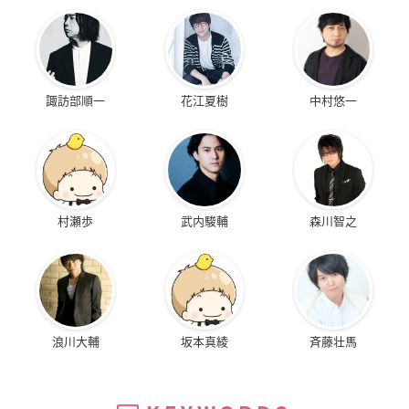
諏訪部順一
花江夏樹
中村悠一
村瀬歩
武内駿輔
森川智之
浪川大輔
坂本真綾
斉藤壮馬