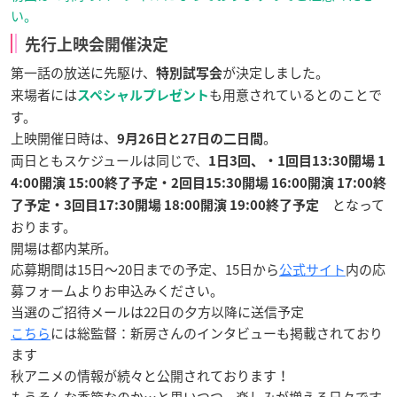
い。
先行上映会開催決定
第一話の放送に先駆け、
が決定しました。
特別試写会
来場者には
も用意されているとのことで
スペシャルプレゼント
す。
上映開催日時は、
。
9月26日と27日の二日間
両日ともスケジュールは同じで、
1日3回、・1回目13:30開場 1
4:00開演 15:00終了予定・2回目15:30開場 16:00開演 17:00終
となって
了予定・3回目17:30開場 18:00開演 19:00終了予定
おります。
開場は都内某所。
応募期間は15日〜20日までの予定、15日から
公式サイト
内の応
募フォームよりお申込みください。
当選のご招待メールは22日の夕方以降に送信予定
こちら
には総監督：新房さんのインタビューも掲載されており
ます
秋アニメの情報が続々と公開されております！