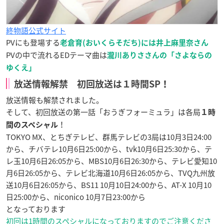
終物語公式サイト
PVにも登場する
老倉育(おいくらそだち)には井上麻里奈さん
PVの中で流れるEDテーマ曲は
瀧川ありささんの「さよならの
ゆくえ」
放送情報解禁 初回放送は１時間SP！
放送情報も解禁されました。
そして、初回放送の第一話「おうぎフォーミュラ」は各局
１時
！
間のスペシャル
TOKYO MX、とちぎテレビ、群馬テレビの3局は10月3日24:00
から、チバテレ10月6日25:00から、tvk10月6日25:30から、テ
レ玉10月6日26:05から、MBS10月6日26:30から、テレビ愛知10
月6日26:05から、テレビ北海道10月6日26:05から、TVQ九州放
送10月6日26:05から、BS11 10月10日24:00から、AT-X 10月10
日25:00から、niconico 10月7日23:00から
となっております
初回は1時間のスペシャルになっておりますのでご注意くださ