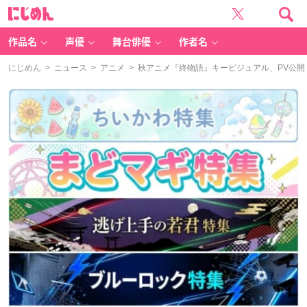
に
じ
め
ん
作品名
声優
舞台俳優
作者名
にじめん
>
ニュース
>
アニメ
> 秋アニメ『終物語』キービジュアル、PV公