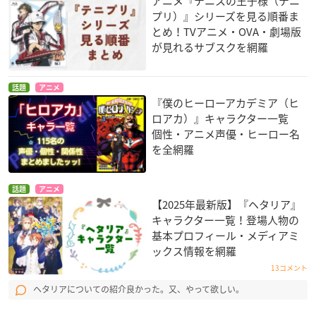
アニメ『テニスの王子様（テニ
プリ）』シリーズを見る順番ま
とめ！TVアニメ・OVA・劇場版
が見れるサブスクを網羅
話題
アニメ
『僕のヒーローアカデミア（ヒ
ロアカ）』キャラクター一覧
個性・アニメ声優・ヒーロー名
を全網羅
話題
アニメ
【2025年最新版】『ヘタリア』
キャラクター一覧！登場人物の
基本プロフィール・メディアミ
ックス情報を網羅
13コメント
ヘタリアについての紹介良かった。又、やって欲しい。