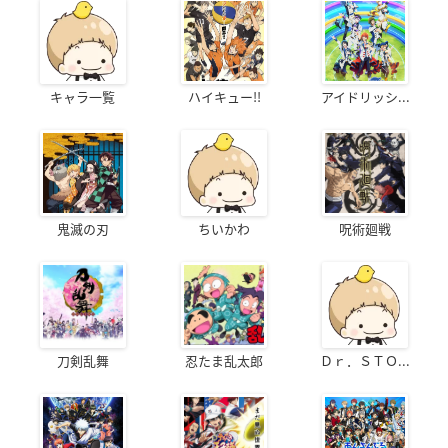
キャラ一覧
ハイキュー!!
アイドリッシ...
鬼滅の刃
ちいかわ
呪術廻戦
刀剣乱舞
忍たま乱太郎
Ｄｒ．ＳＴＯ...