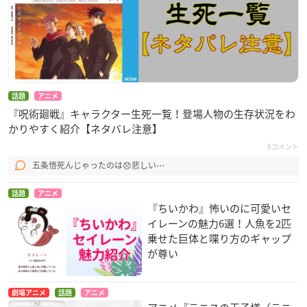
話題
アニメ
『呪術廻戦』キャラクター生死一覧！登場人物の生存状況をわ
かりやすく紹介【ネタバレ注意】
8コメント
五条悟死んじゃったのは😞悲しい⋯
話題
アニメ
『ちいかわ』怖いのに可愛いセ
イレーンの魅力6選！人魚を2匹
乗せた巨体と喋り方のギャップ
が尊い
劇場アニメ
話題
アニメ