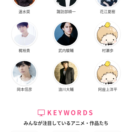
速水奨
諏訪部順一
花江夏樹
梶裕貴
武内駿輔
村瀬歩
岡本信彦
浪川大輔
阿座上洋平
KEYWORDS
みんなが注目しているアニメ・作品たち