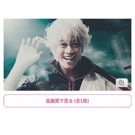
高画質で見る (全1枚)