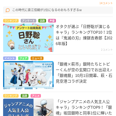
14コメント
この時代に直江信綱が1位になるのおもろすぎるw
ランキング
アンケート
話題
声優
オタクが選ぶ「日野聡が演じる
キャラ」ランキングTOP10！1位
は『鬼滅の刃』煉󠄁獄杏寿郎【202
6年版】
2コメント
イベント
フェア
ニュース
「銀魂×萩市」銀時たちとトビ
ーくんが空の玄関口でお出迎え♪
「銀魂暦」10月1日開幕、萩・石
見空港コラボ決定
ランキング
話題
アニメ
「ジャンプアニメの人気主人公
キャラ」ランキングTOP9！「銀
魂」坂田銀時と同率1位に輝いた