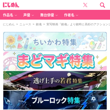
に
じ
め
ん
作品名
声優
舞台俳優
作者名
にじめん
>
ニュース
>
銀魂
> 実写映画『銀魂』より銀時と高杉のアクション