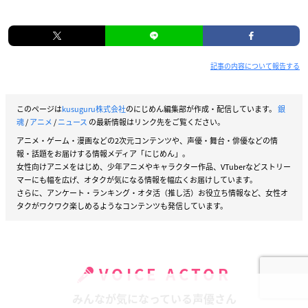
記事の内容について報告する
このページは
kusuguru株式会社
のにじめん編集部が作成・配信しています。
銀
魂
/
アニメ
/
ニュース
の最新情報はリンク先をご覧ください。
アニメ・ゲーム・漫画などの2次元コンテンツや、声優・舞台・俳優などの情
報・話題をお届けする情報メディア「にじめん」。
女性向けアニメをはじめ、少年アニメやキャラクター作品、VTuberなどストリー
マーにも幅を広げ、オタクが気になる情報を幅広くお届けしています。
さらに、アンケート・ランキング・オタ活（推し活）お役立ち情報など、女性オ
タクがワクワク楽しめるようなコンテンツも発信しています。
VOICE ACTOR
みんなが気になっている声優さん