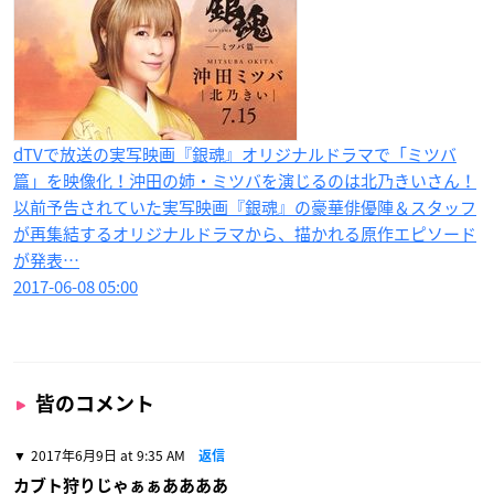
dTVで放送の実写映画『銀魂』オリジナルドラマで「ミツバ
篇」を映像化！沖田の姉・ミツバを演じるのは北乃きいさん！
以前予告されていた実写映画『銀魂』の豪華俳優陣＆スタッフ
が再集結するオリジナルドラマから、描かれる原作エピソード
が発表…
2017-06-08 05:00
皆のコメント
2017年6月9日 at 9:35 AM
返信
カブト狩りじゃぁぁああああ