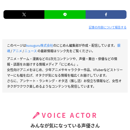
記事の内容について報告する
このページは
kusuguru株式会社
のにじめん編集部が作成・配信しています。
銀
魂
/
アニメ
/
ニュース
の最新情報はリンク先をご覧ください。
アニメ・ゲーム・漫画などの2次元コンテンツや、声優・舞台・俳優などの情
報・話題をお届けする情報メディア「にじめん」。
女性向けアニメをはじめ、少年アニメやキャラクター作品、VTuberなどストリー
マーにも幅を広げ、オタクが気になる情報を幅広くお届けしています。
さらに、アンケート・ランキング・オタ活（推し活）お役立ち情報など、女性オ
タクがワクワク楽しめるようなコンテンツも発信しています。
VOICE ACTOR
みんなが気になっている声優さん