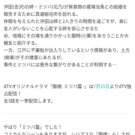
沖田(吉沢)の姉・ミツバ(北乃)が貿易商の蔵場当馬との結婚を
報告するために真選組屯所を訪れる。
休暇を与えられた沖田は姉と2人きりの時間を過ごすが、弟に
友人がいないことを心配する姉を安心させるた
め、咄嗟にその場を通りかかった銀時(小栗)をあろうことか大
親友と紹介する。
一方、江戸に不審船が出入りしているという情報があり、土方
(柳楽)がその捜査にあたるが、
事件とミツバには意外な繋がりがあることが判明する…
dTVオリジナルドラマ『銀魂- ミツバ篇 -』は
7月15日
よりdTV独
占配信！
全3話を一挙配信します。
やはり「ミツバ篇」でした！
コミカルなシーンもありますが、シリアスな『銀魂』らしさが