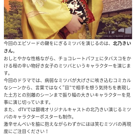
今回のエピソードの鍵をにぎるミツバを演じるのは、
北乃きい
。
さん
おしとやかな性格ながら、チョコレートパフェにタバスコをか
ける程の辛い物好き女子のミツバというキャラクターを演じま
す。
今回のドラマでは、病弱なミツバが大げさに咳き込むコミカル
なシーンから、言葉ではなく“目”で相手を想う気持ちを表現し
た土方との別離のシーンまで振り幅の大きいキャラクターを見
事に演じ切っています。
また、 dTVでは銀魂オリジナルキャストの北乃きい演じるミツ
バのキャラクターポスターも制作。
激辛せんべいを脇に抱えながらわずかにほほ笑むミツバの再現
度にご注目ください！