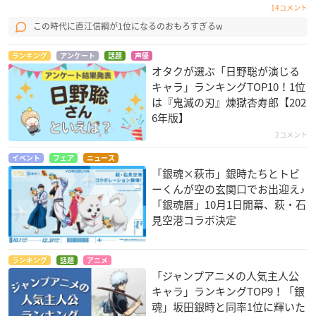
14コメント
この時代に直江信綱が1位になるのおもろすぎるw
ランキング
アンケート
話題
声優
オタクが選ぶ「日野聡が演じる
キャラ」ランキングTOP10！1位
は『鬼滅の刃』煉󠄁獄杏寿郎【202
6年版】
2コメント
イベント
フェア
ニュース
「銀魂×萩市」銀時たちとトビ
ーくんが空の玄関口でお出迎え♪
「銀魂暦」10月1日開幕、萩・石
見空港コラボ決定
ランキング
話題
アニメ
「ジャンプアニメの人気主人公
キャラ」ランキングTOP9！「銀
魂」坂田銀時と同率1位に輝いた