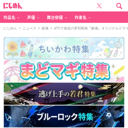
に
じ
め
ん
作品名
声優
舞台俳優
作者名
にじめん
>
ニュース
>
銀魂
> dTVで放送の実写映画『銀魂』オリジナルド