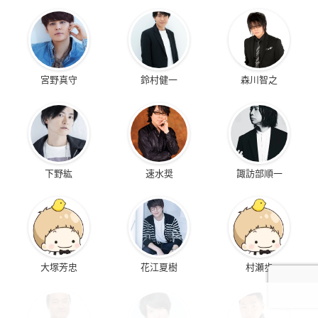
宮野真守
鈴村健一
森川智之
下野紘
速水奨
諏訪部順一
大塚芳忠
花江夏樹
村瀬歩