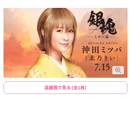
高画質で見る (全1枚)