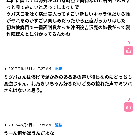
年齢に関しては源外がムロな時点で関係ないし石田さんちょ
っと見てみたいと思ってしまった笑
タバスコを吐く病弱美人ってすごい新しいキャラ像だから誰
がやれるのかすごい楽しみだったから正直ガッカリはした
初お披露目で一番評判良かった沖田役吉沢亮の姉役だって製
作陣ほんとに分かってるんかね
0
2017年6月8日 at 7:27 AM
返信
ミツバさんは儚げで温かみのあるあの声が特長なのにどっちも
真逆じゃん。北乃きいちゃん好きだけどあの掠れた声でミツバ
さんはないと思う。
0
2017年6月8日 at 7:35 AM
返信
うーん何か違うんだよな