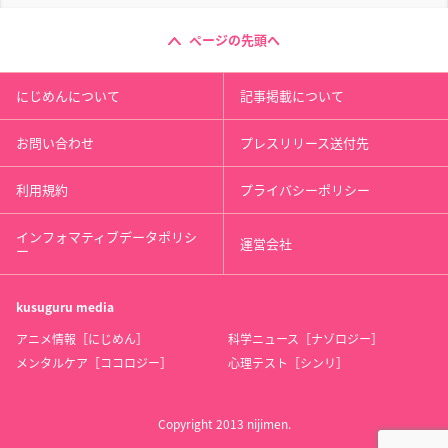
ページの先頭へ
にじめんについて
記事掲載について
お問い合わせ
プレスリリース送付先
利用規約
プライバシーポリシー
インフォマティブデータポリシ
運営会社
ー
kusuguru
media
アニメ情報［にじめん］
科学ニュース［ナゾロジー］
メンタルケア［ココロジー］
心理テスト［シンリ］
Copyright 2013 nijimen.