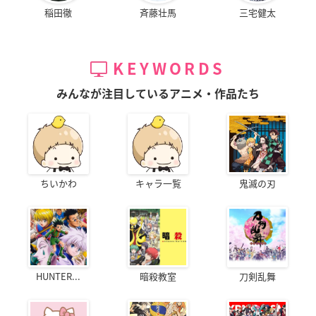
稲田徹
斉藤壮馬
三宅健太
KEYWORDS
みんなが注目しているアニメ・作品たち
ちいかわ
キャラ一覧
鬼滅の刃
HUNTER...
暗殺教室
刀剣乱舞