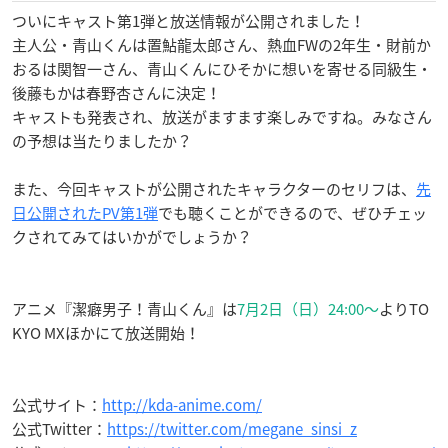
ついにキャスト第1弾と放送情報が公開されました！
主人公・青山くんは置鮎龍太郎さん、熱血FWの2年生・財前か
おるは関智一さん、青山くんにひそかに想いを寄せる同級生・
後藤もかは春野杏さんに決定！
キャストも発表され、放送がますます楽しみですね。みなさん
の予想は当たりましたか？
また、今回キャストが公開されたキャラクターのセリフは、
先
日公開されたPV第1弾
でも聴くことができるので、ぜひチェッ
クされてみてはいかがでしょうか？
アニメ『潔癖男子！青山くん』は
7月2日（日）24:00～
よりTO
KYO MXほかにて放送開始！
公式サイト：
http://kda-anime.com/
公式Twitter：
https://twitter.com/megane_sinsi_z