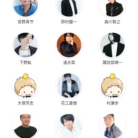
宮野真守
鈴村健一
森川智之
下野紘
速水奨
諏訪部順一
大塚芳忠
花江夏樹
村瀬歩