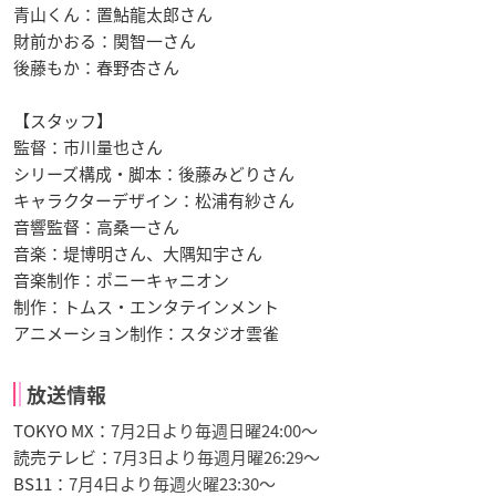
青山くん：置鮎龍太郎さん
財前かおる：関智一さん
後藤もか：春野杏さん
【スタッフ】
監督：市川量也さん
シリーズ構成・脚本：後藤みどりさん
キャラクターデザイン：松浦有紗さん
音響監督：高桑一さん
音楽：堤博明さん、大隅知宇さん
音楽制作：ポニーキャニオン
制作：トムス・エンタテインメント
アニメーション制作：スタジオ雲雀
放送情報
TOKYO MX：
7月2日より毎週日曜
24:00～
読売テレビ：
7月3日より毎週月曜
26:29～
BS11：
7月4日より毎週火曜
23:30～