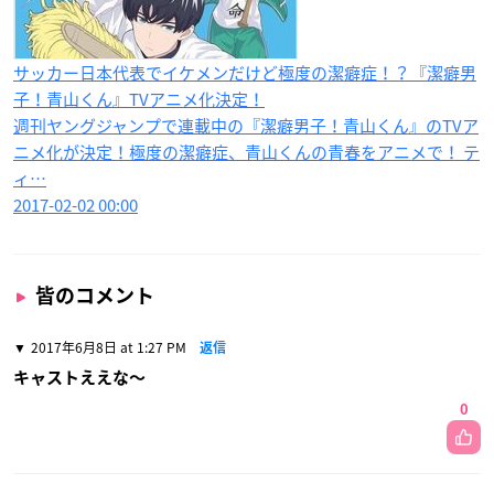
サッカー日本代表でイケメンだけど極度の潔癖症！？『潔癖男
子！青山くん』TVアニメ化決定！
週刊ヤングジャンプで連載中の『潔癖男子！青山くん』のTVア
ニメ化が決定！極度の潔癖症、青山くんの青春をアニメで！ テ
ィ…
2017-02-02 00:00
皆のコメント
2017年6月8日 at 1:27 PM
返信
キャストええな〜
0