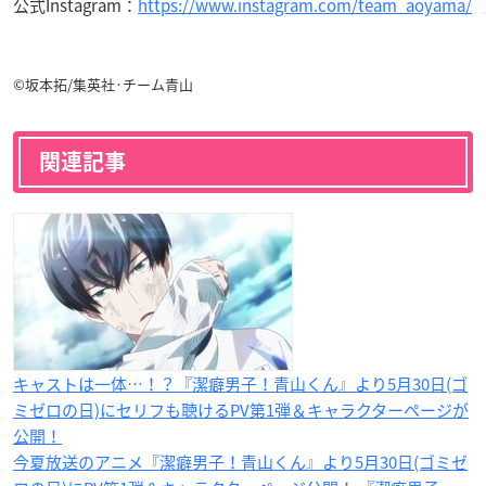
公式Instagram：
https://www.instagram.com/team_aoyama/
©坂本拓/集英社·チーム青山
関連記事
キャストは一体…！？『潔癖男子！青山くん』より5月30日(ゴ
ミゼロの日)に​セリフも聴けるPV第1弾＆キャラクターページが​
公開！
今夏放送のアニメ『潔癖男子！青山くん』より5月30日(ゴミゼ