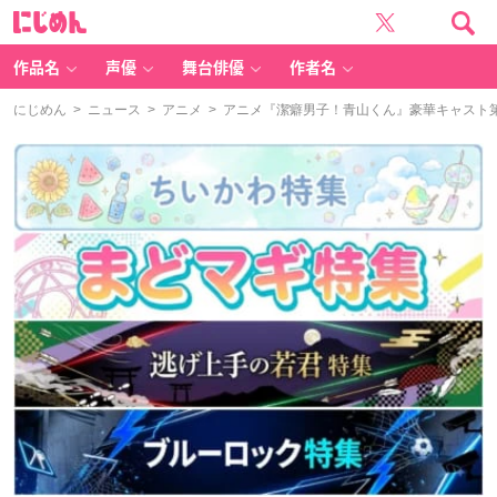
に
じ
め
ん
作品名
声優
舞台俳優
作者名
にじめん
>
ニュース
>
アニメ
> アニメ『潔癖男子！青山くん』豪華キャスト