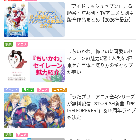
『アイドリッシュセブン』見る
順番・時系列・TVアニメ＆劇場
版全作品まとめ【2026年最新】
話題
アニメ
『ちいかわ』怖いのに可愛いセ
イレーンの魅力6選！人魚を2匹
乗せた巨体と喋り方のギャップ
が尊い
イベント
ライブ
アニメ
ニュース
『うたプリ』アニメ全4シリーズ
が無料配信♪ ST☆RISH新曲「PR
ISM FOREVER!」＆15周年ライブ
も決定
話題
アニメ