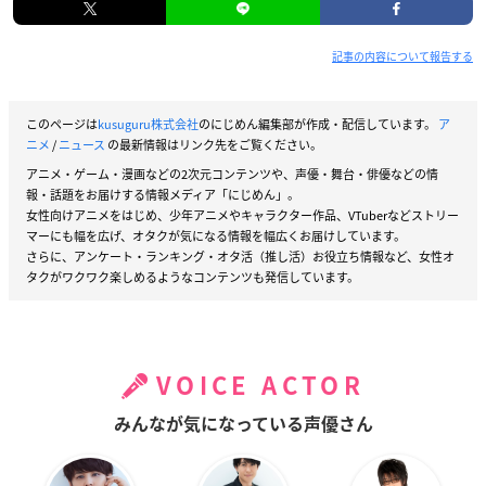
記事の内容について報告する
このページは
kusuguru株式会社
のにじめん編集部が作成・配信しています。
ア
ニメ
/
ニュース
の最新情報はリンク先をご覧ください。
アニメ・ゲーム・漫画などの2次元コンテンツや、声優・舞台・俳優などの情
報・話題をお届けする情報メディア「にじめん」。
女性向けアニメをはじめ、少年アニメやキャラクター作品、VTuberなどストリー
マーにも幅を広げ、オタクが気になる情報を幅広くお届けしています。
さらに、アンケート・ランキング・オタ活（推し活）お役立ち情報など、女性オ
タクがワクワク楽しめるようなコンテンツも発信しています。
VOICE ACTOR
みんなが気になっている声優さん