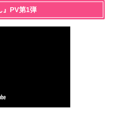
』PV第1弾