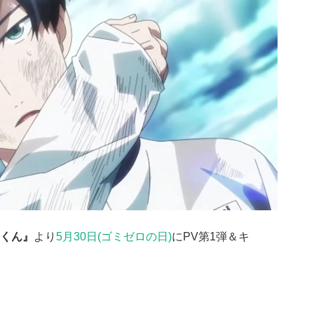
くん』
より
5月30日(ゴミゼロの日)
に
PV第1弾＆キ