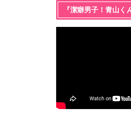
『潔癖男子！青山くん