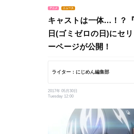
アニメ
ニュース
キャストは一体…！？『
日(ゴミゼロの日)に​セ
ーページが​公開！
ライター：にじめん編集部
2017年 05月30日
Tuesday 12:00