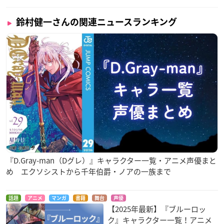
鈴村健一さんの関連ニュースランキング
『D.Gray-man（Dグレ）』キャラクター一覧・アニメ声優まと
め エクソシストから千年伯爵・ノアの一族まで
話題
アニメ
マンガ
書籍
舞台
声優
【2025年最新】『ブルーロッ
ク』キャラクター一覧！アニメ