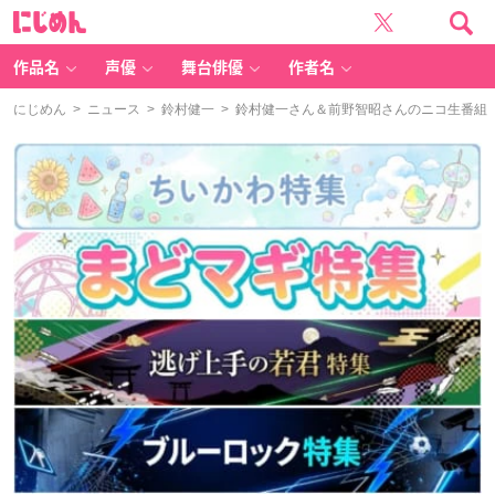
に
じ
め
ん
作品名
声優
舞台俳優
作者名
にじめん
>
ニュース
>
鈴村健一
> 鈴村健一さん＆前野智昭さんのニコ生番組