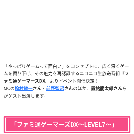
「やっぱりゲームって面白い」をコンセプトに、広く深くゲー
ムを掘り下げ、その魅力を再認識するニコニコ生放送番組
『
フ
よりイベント開催決定！
ァミ通ゲーマーズDX』
MCの
・
のほか、
ら
鈴村健一
さん
前野智昭
さん
置鮎
龍太郎さん
がゲスト出演します。
「ファミ通ゲーマーズDX〜LEVEL7〜」