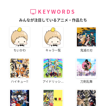
KEYWORDS
みんなが注目しているアニメ・作品たち
ちいかわ
キャラ一覧
鬼滅の刃
ハイキュー!!
アイドリッシ...
刀剣乱舞