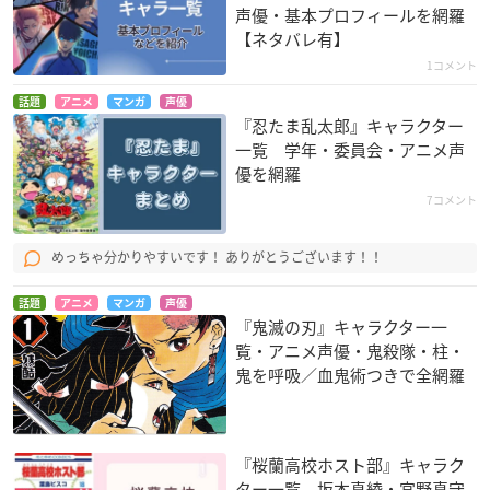
声優・基本プロフィールを網羅
【ネタバレ有】
1コメント
話題
アニメ
マンガ
声優
『忍たま乱太郎』キャラクター
一覧 学年・委員会・アニメ声
優を網羅
7コメント
めっちゃ分かりやすいです！ ありがとうございます！！
話題
アニメ
マンガ
声優
『鬼滅の刃』キャラクター一
覧・アニメ声優・鬼殺隊・柱・
鬼を呼吸／血鬼術つきで全網羅
『桜蘭高校ホスト部』キャラク
ター一覧 坂本真綾・宮野真守