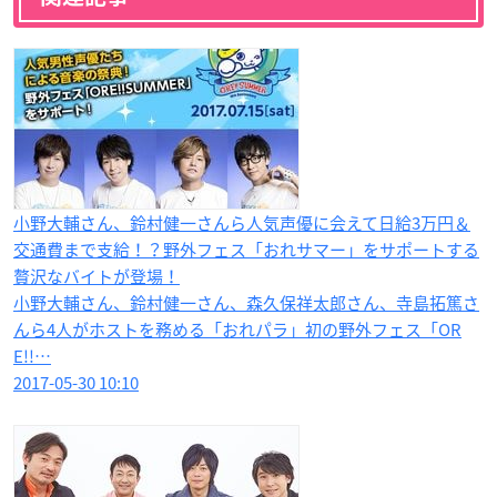
小野大輔さん、鈴村健一さんら人気声優に会えて日給3万円＆
交通費まで支給！？野外フェス「おれサマー」をサポートする
贅沢なバイトが登場！
小野大輔さん、鈴村健一さん、森久保祥太郎さん、寺島拓篤さ
んら4人がホストを務める「おれパラ」初の野外フェス「OR
E!!…
2017-05-30 10:10