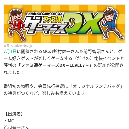
ch.nicovideo.jp
7月1日
に開催されるMCの鈴村健一さん＆前野智昭さんと、ゲ
ーム好きゲストが楽しくゲームする（だけの）愉快イベントと
評判の
の詳細が公開さ
「ファミ通ゲーマーズDX～LEVEL7～」
れました！
番組初の物販や、会員先行抽選に「オリジナルランチバッグ」
の特典がつくなど、楽しみも増えています。
【出演者】
・MC
鈴村健一さん