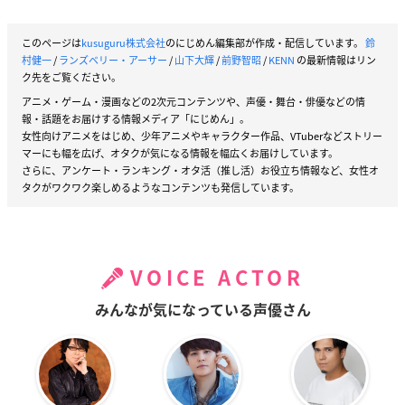
このページは
kusuguru株式会社
のにじめん編集部が作成・配信しています。
鈴
村健一
/
ランズベリー・アーサー
/
山下大輝
/
前野智昭
/
KENN
の最新情報はリン
ク先をご覧ください。
アニメ・ゲーム・漫画などの2次元コンテンツや、声優・舞台・俳優などの情
報・話題をお届けする情報メディア「にじめん」。
女性向けアニメをはじめ、少年アニメやキャラクター作品、VTuberなどストリー
マーにも幅を広げ、オタクが気になる情報を幅広くお届けしています。
さらに、アンケート・ランキング・オタ活（推し活）お役立ち情報など、女性オ
タクがワクワク楽しめるようなコンテンツも発信しています。
VOICE ACTOR
みんなが気になっている声優さん