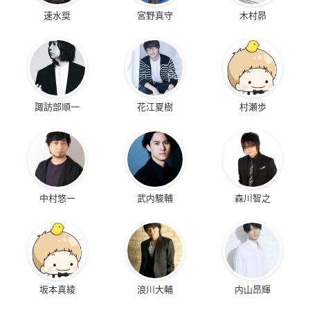
速水奨
宮野真守
木村昴
諏訪部順一
花江夏樹
村瀬歩
中村悠一
武内駿輔
森川智之
坂本真綾
浪川大輔
内山昂輝