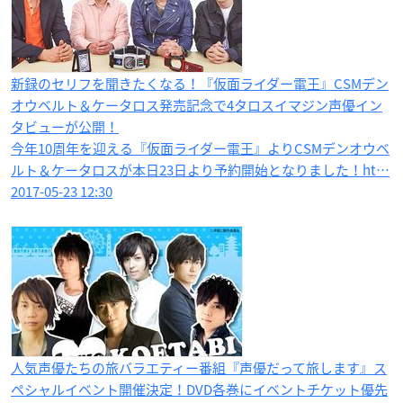
新録のセリフを聞きたくなる！『仮面ライダー電王』CSMデン
オウベルト＆ケータロス発売記念で4タロスイマジン声優イン
タビューが公開！
今年10周年を迎える『仮面ライダー電王』よりCSMデンオウベ
ルト＆ケータロスが本日23日より予約開始となりました！ht…
2017-05-23 12:30
人気声優たちの旅バラエティー番組『声優だって旅します』ス
ペシャルイベント開催決定！DVD各巻にイベントチケット優先