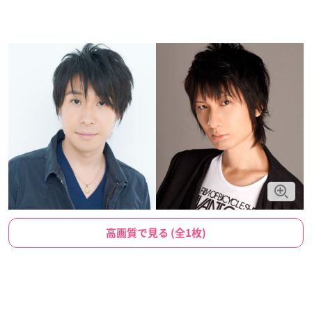
高画質で見る (全1枚)