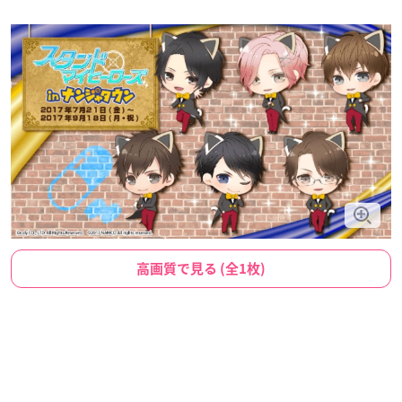
高画質で見る (全1枚)