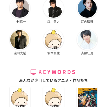
中村悠一
森川智之
武内駿輔
浪川大輔
坂本真綾
斉藤壮馬
KEYWORDS
みんなが注目しているアニメ・作品たち