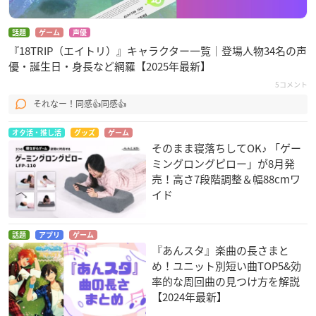
話題
ゲーム
声優
『18TRIP（エイトリ）』キャラクター一覧｜登場人物34名の声
優・誕生日・身長など網羅【2025年最新】
5コメント
それなー！同感👍同感👍
オタ活・推し活
グッズ
ゲーム
そのまま寝落ちしてOK♪ 「ゲー
ミングロングピロー」が8月発
売！高さ7段階調整＆幅88cmワ
イド
話題
アプリ
ゲーム
『あんスタ』楽曲の長さまと
め！ユニット別短い曲TOP5&効
率的な周回曲の見つけ方を解説
【2024年最新】