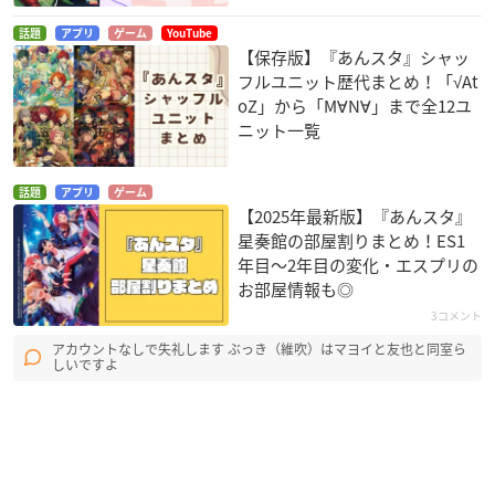
話題
アプリ
ゲーム
YouTube
【保存版】『あんスタ』シャッ
フルユニット歴代まとめ！「√At
oZ」から「M∀N∀」まで全12ユ
ニット一覧
話題
アプリ
ゲーム
【2025年最新版】『あんスタ』
星奏館の部屋割りまとめ！ES1
年目〜2年目の変化・エスプリの
お部屋情報も◎
3コメント
アカウントなしで失礼します ぶっき（維吹）はマヨイと友也と同室ら
しいですよ