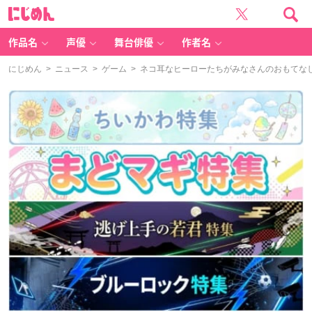
に
じ
め
ん
作品名
声優
舞台俳優
作者名
にじめん
>
ニュース
>
ゲーム
> ネコ耳なヒーローたちがみなさんのおもてな