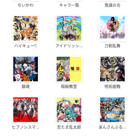
ちいかわ
キャラ一覧
鬼滅の刃
ハイキュー!!
アイドリッシ...
刀剣乱舞
銀魂
暗殺教室
呪術廻戦
ヒプノシスマ...
忍たま乱太郎
あんさんぶる...