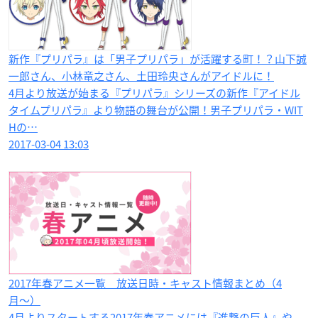
新作『プリパラ』は「男子プリパラ」が活躍する町！？山下誠
一郎さん、小林竜之さん、土田玲央さんがアイドルに！
4月より放送が始まる『プリパラ』シリーズの新作『アイドル
タイムプリパラ』より物語の舞台が公開！男子プリパラ・WIT
Hの…
2017-03-04 13:03
2017年春アニメ一覧 放送日時・キャスト情報まとめ（4
月〜）
4月よりスタートする2017年春アニメには『進撃の巨人』や