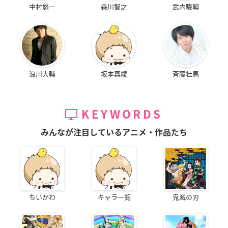
中村悠一
森川智之
武内駿輔
浪川大輔
坂本真綾
斉藤壮馬
KEYWORDS
みんなが注目しているアニメ・作品たち
ちいかわ
キャラ一覧
鬼滅の刃