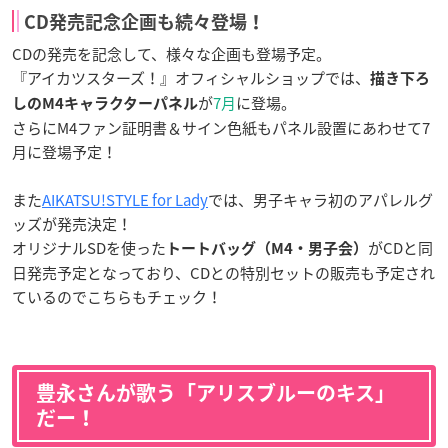
CD発売記念企画も続々登場！
CDの発売を記念して、様々な企画も登場予定。
『アイカツスターズ！』オフィシャルショップでは、
描き下ろ
が
7月
に登場。
しのM4キャラクターパネル
さらにM4ファン証明書＆サイン色紙もパネル設置にあわせて7
月に登場予定！
また
AIKATSU!STYLE for Lady
では、男子キャラ初のアパレルグ
ッズが発売決定！
オリジナルSDを使った
がCDと同
トートバッグ（M4・男子会）
日発売予定となっており、CDとの特別セットの販売も予定され
ているのでこちらもチェック！
豊永さんが歌う「アリスブルーのキス」
だー！