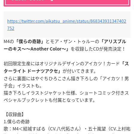
https://twitter.com/aikatsu_anime/status/868343931347402
752
M4の
とモア・ザン・トゥルーの
「僕らの奇跡」
「アリスブル
を収録したCDが発売決定！
ーのキス〜〜Another Color〜」
初回限定生産にはオリジナルデザインのアイカツ！カード
「ス
が付いてきます。
ターライト ドーナツアクセ」
さらに裏面にはやぐちひろこさん描き下ろしの「アイカツ！男
子会」イラストも。
描き下ろしイラストジャケット仕様、ショートコミック付きス
ペシャルブックレットも付属となっています。
【収録曲】
1.僕らの奇跡
歌：M4＜結城すばる（CV.八代拓さん）・五十嵐望（CV.上村祐