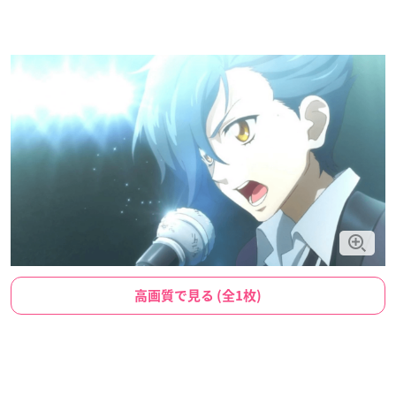
高画質で見る (全1枚)