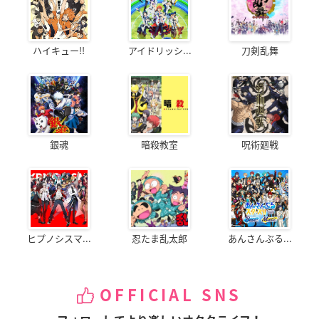
ハイキュー!!
アイドリッシ...
刀剣乱舞
銀魂
暗殺教室
呪術廻戦
ヒプノシスマ...
忍たま乱太郎
あんさんぶる...
OFFICIAL SNS