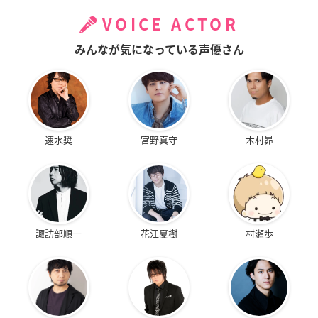
VOICE ACTOR
みんなが気になっている声優さん
速水奨
宮野真守
木村昴
諏訪部順一
花江夏樹
村瀬歩