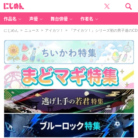
に
じ
め
ん
作品名
声優
舞台俳優
作者名
にじめん
>
ニュース
>
アイカツ！
> 『アイカツ！』シリーズ初の男子達のC