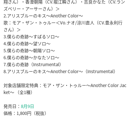
翔さん）・香澄朝陽（CV.堀江瞬さん）・吉良かなた（CV.ラン
ズベリー・アーサーさん）＞
2.アリスブルーのキス〜Another Color〜
歌：モア・ザン・トゥルー＜Vo.ナオ/涼川直人（CV.豊永利行
さん）＞
3.僕らの奇跡〜すばるソロ〜
4.僕らの奇跡〜望ソロ〜
5.僕らの奇跡〜朝陽ソロ〜
6.僕らの奇跡〜かなたソロ〜
7.僕らの奇跡（Instrumental）
8.アリスブルーのキス〜Another Color〜（Instrumental）
対象店舗限定特典：モア・ザン・トゥルー〜Another Color Jac
ket〜 （全1種）
発売日：
8月9日
価格：1,800円（税抜）