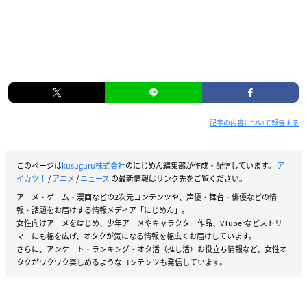
記事の内容について報告する
このページは
kusuguru株式会社
のにじめん編集部が作成・配信しています。
ア
イカツ！
/
アニメ
/
ニュース
の最新情報はリンク先をご覧ください。
アニメ・ゲーム・漫画などの2次元コンテンツや、声優・舞台・俳優などの情
報・話題をお届けする情報メディア「にじめん」。
女性向けアニメをはじめ、少年アニメやキャラクター作品、VTuberなどストリー
マーにも幅を広げ、オタクが気になる情報を幅広くお届けしています。
さらに、アンケート・ランキング・オタ活（推し活）お役立ち情報など、女性オ
タクがワクワク楽しめるようなコンテンツも発信しています。