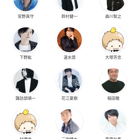
宮野真守
鈴村健一
森川智之
下野紘
速水奨
大塚芳忠
諏訪部順一
花江夏樹
稲田徹
村瀬歩
三宅健太
斉藤壮馬