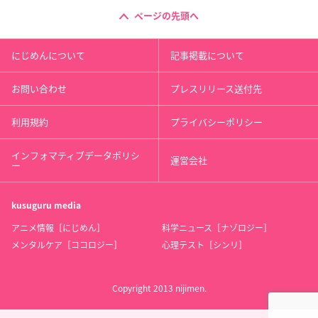
ページの先頭へ
にじめんについて
記事掲載について
お問い合わせ
プレスリリース送付先
利用規約
プライバシーポリシー
インフォマティブデータポリシ
運営会社
ー
kusuguru
media
アニメ情報［にじめん］
科学ニュース［ナゾロジー］
メンタルケア［ココロジー］
心理テスト［シンリ］
Copyright 2013 nijimen.