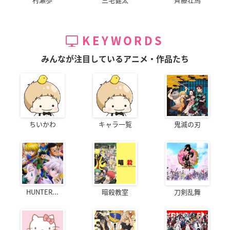
KEYWORDS
みんなが注目しているアニメ・作品たち
ちいかわ
キャラ一覧
鬼滅の刃
HUNTER...
暗殺教室
刀剣乱舞