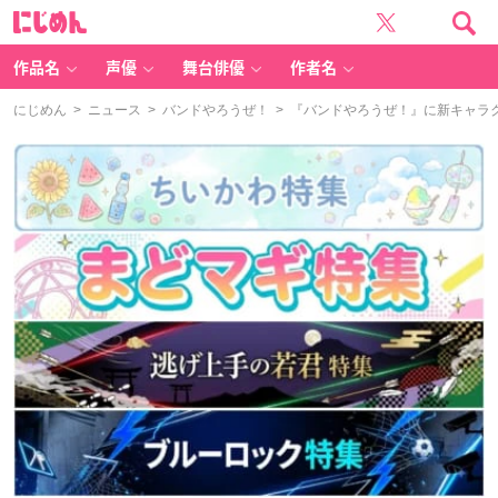
に
じ
め
ん
作品名
声優
舞台俳優
作者名
にじめん
>
ニュース
>
バンドやろうぜ！
> 『バンドやろうぜ！』に新キャラク