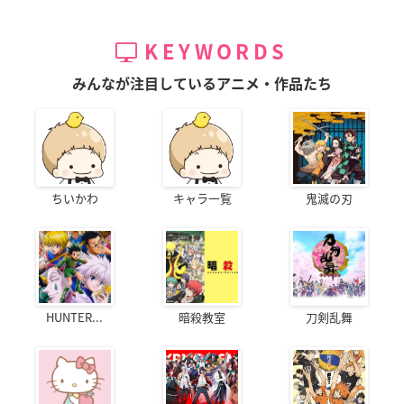
KEYWORDS
みんなが注目しているアニメ・作品たち
ちいかわ
キャラ一覧
鬼滅の刃
HUNTER...
暗殺教室
刀剣乱舞