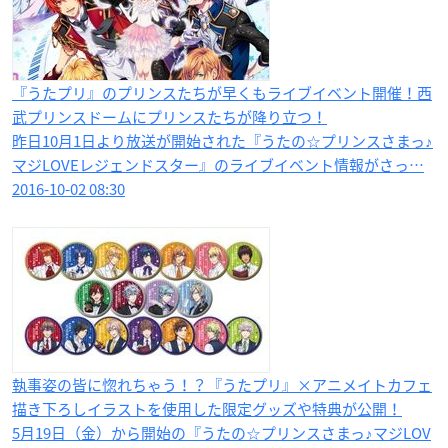
『うたプリ』のプリンスたちが早くもライブイベント開催！西
武プリンスドームにプリンスたちが降り立つ！
昨日10月1日より放送が開始された『うたの☆プリンスさまっ♪
マジLOVEレジェンドスター』のライブイベント情報がさっ…
2016-10-02 08:30
執事姿の皆に惚れちゃう！？『うたプリ』×アニメイトカフェ
描き下ろしイラストを使用した限定グッズや特典が公開！
5月19日（金）から開始の『うたの☆プリンスさまっ♪マジLOV