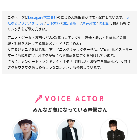
このページは
kusuguru株式会社
のにじめん編集部が作成・配信しています。
う
たの☆プリンスさまっ♪
/
山下大輝
/
諏訪部順一
/
蒼井翔太
/
代永翼
の最新情報は
リンク先をご覧ください。
アニメ・ゲーム・漫画などの2次元コンテンツや、声優・舞台・俳優などの情
報・話題をお届けする情報メディア「にじめん」。
女性向けアニメをはじめ、少年アニメやキャラクター作品、VTuberなどストリー
マーにも幅を広げ、オタクが気になる情報を幅広くお届けしています。
さらに、アンケート・ランキング・オタ活（推し活）お役立ち情報など、女性オ
タクがワクワク楽しめるようなコンテンツも発信しています。
VOICE ACTOR
みんなが気になっている声優さん