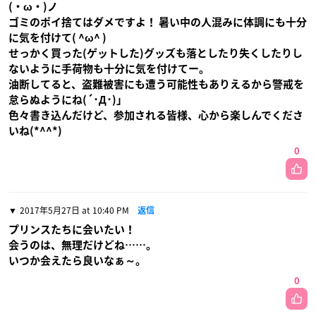
(・ω・)ノ
ゴミのポイ捨てはダメですよ！ 暑い中の人混みに体調にも十分
に気を付けて( ^ω^ )
せっかく買った(ゲットした)グッズも落としたり失くしたりし
ないように手荷物も十分に気を付けてー。
油断してると、盗難被害にも遭う可能性もありえるから警戒を
怠らぬようにね(´･Д･)」
色々書き込んだけど、参加される皆様、心から楽しんでくださ
いね(*^^*)
0
2017年5月27日 at 10:40 PM
返信
プリンスたちに会いたい！
会うのは、無理だけどね……。
いつか会えたら良いなぁ～。
0