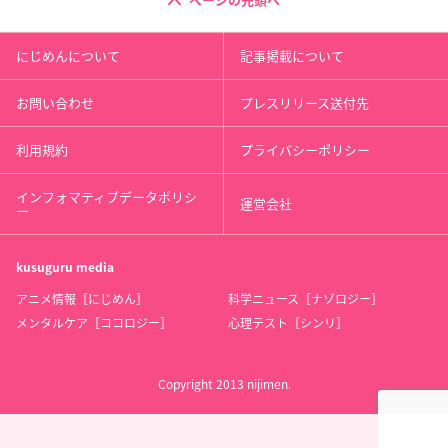
ページの先頭へ
にじめんについて
記事掲載について
お問い合わせ
プレスリリース送付先
利用規約
プライバシーポリシー
インフォマティブデータポリシ
運営会社
ー
kusuguru
media
アニメ情報［にじめん］
科学ニュース［ナゾロジー］
メンタルケア［ココロジー］
心理テスト［シンリ］
Copyright 2013 nijimen.