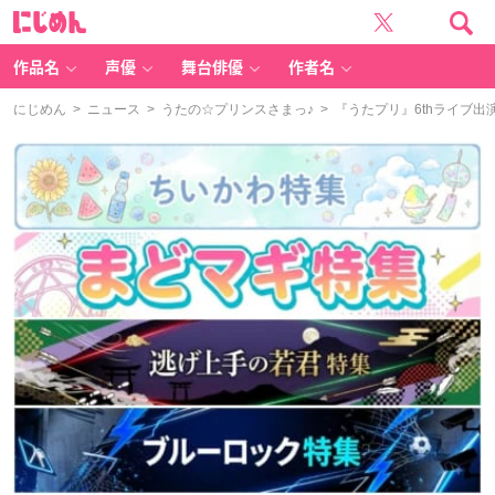
に
じ
め
ん
作品名
声優
舞台俳優
作者名
にじめん
>
ニュース
>
うたの☆プリンスさまっ♪
> 『うたプリ』6th​ライ