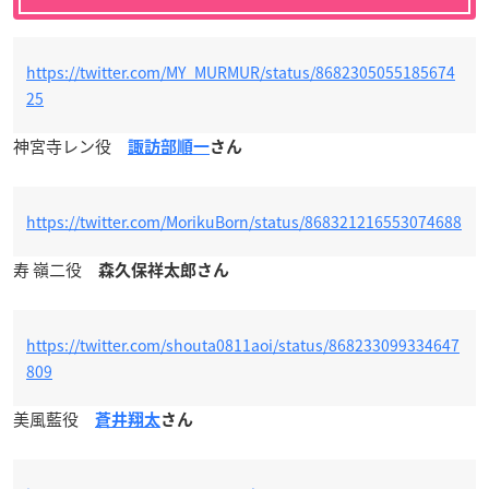
https://twitter.com/MY_MURMUR/status/8682305055185674
25
神宮寺レン役
諏訪部順一
さん
https://twitter.com/MorikuBorn/status/868321216553074688
寿 嶺二役
森久保祥太郎さん
https://twitter.com/shouta0811aoi/status/868233099334647
809
美風藍役
蒼井翔太
さん