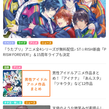
イベント
ライブ
アニメ
ニュース
『うたプリ』アニメ全4シリーズが無料配信♪ ST☆RISH新曲「P
RISM FOREVER!」＆15周年ライブも決定
話題
アニメ
男性アイドルアニメ作品まと
め！『アイナナ』『あんスタ』
『ツキウタ』など12作品
オタ活・推し活
ニュース
天使のような微笑みが素晴らし