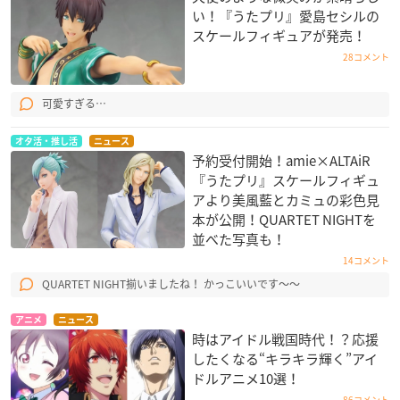
い！『うたプリ』愛島セシルの
スケールフィギュアが発売！
28コメント
可愛すぎる…
オタ活・推し活
ニュース
予約受付開始！amie×ALTAiR
『うたプリ』スケールフィギュ
アより美風藍とカミュの彩色見
本が公開！QUARTET NIGHT​を
並べた写真も！
14コメント
QUARTET NIGHT揃いましたね！ かっこいいです〜〜
アニメ
ニュース
時はアイドル戦国時代！？応援
したくなる“キラキラ輝く”アイ
ドルアニメ10選！
86コメント