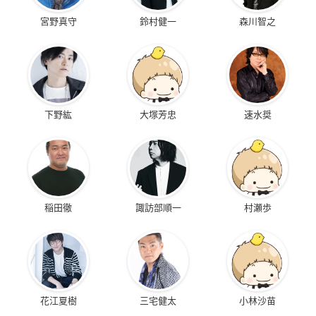
宮野真守
鈴村健一
森川智之
下野紘
大塚芳忠
速水奨
稲田徹
諏訪部順一
村瀬歩
花江夏樹
三宅健太
小林沙苗