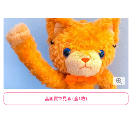
高画質で見る (全1枚)