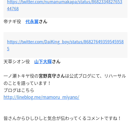
https://twitter.com/numanumakapa/status/8682334827653
44768
帝ナギ役
代永翼
さん
https://twitter.com/DaiKing_boy/status/86827649359545958
5
天草シオン役
山下大輝
さん
一ノ瀬トキヤ役の
は公式ブログにて、リハーサル
宮野真守さん
のことを語っています！
ブログはこちら
http://lineblog.me/mamoru_miyano/
皆さんからひしひしと気合が伝わってくるコメントですね！