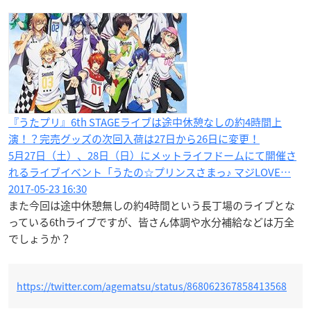
『うたプリ』6th STAGE​ライブは途中休憩なしの約4時間上
演！？完売グッズの次回入荷は27日から26日に変更！
5月27日（土）、28日（日）にメットライフドームにて開催さ
れるライブイベント「うたの☆プリンスさまっ♪ マジLOVE…
2017-05-23 16:30
また今回は途中休憩無しの約4時間という長丁場のライブとな
っている6thライブですが、皆さん体調や水分補給などは万全
でしょうか？
https://twitter.com/agematsu/status/868062367858413568