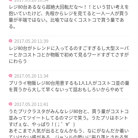
レジ80台あるなら超絶大回転だな〜！！という甘い考えを
抱いていたけど、先程からレジを見てると一人一人が買う
量が半端ではない。比喩ではなくコストコで買う量であ
る。
2017.05.20 11:39
レジ80台がトレンドに入ってるのすごすぎるし大型スーパ
ーとかコストコとか物販で初めて見るワードすぎてさすが
にわらう
2017.05.20 11:34
プリライ物販レジ80台用意するも1人1人がコストコ並の量
を買うから大して早くないって話おもしろいからやめて
2017.05.20 11:41
うたプリクラスタがみんなレジ80台と、買う量がコストコ
並みってツイートしてるのマジで笑う。うたプリはホント
すげぇな、やっぱり！(；゜∀゜)
あそこまで人気が出るとなんかもう、なにがなんだか着い
ていけない感がある。ジャンルの勢いに振り落とされる気