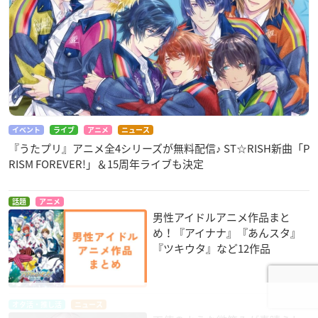
イベント
ライブ
アニメ
ニュース
『うたプリ』アニメ全4シリーズが無料配信♪ ST☆RISH新曲「P
RISM FOREVER!」＆15周年ライブも決定
話題
アニメ
男性アイドルアニメ作品まと
め！『アイナナ』『あんスタ』
『ツキウタ』など12作品
オタ活・推し活
ニュース