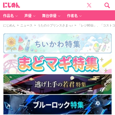
に
じ
め
ん
作品名
声優
舞台俳優
作者名
にじめん
>
ニュース
>
うたの☆プリンスさまっ♪
> 「レジ80台」、「コスト