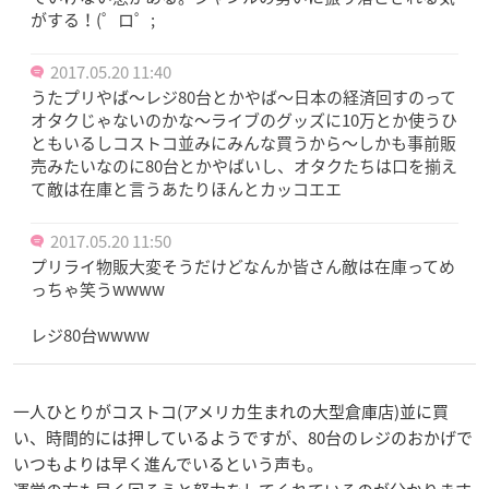
がする！(゜ロ゜;
2017.05.20 11:40
うたプリやば〜レジ80台とかやば〜日本の経済回すのって
オタクじゃないのかな〜ライブのグッズに10万とか使うひ
ともいるしコストコ並みにみんな買うから〜しかも事前販
売みたいなのに80台とかやばいし、オタクたちは口を揃え
て敵は在庫と言うあたりほんとカッコエエ
2017.05.20 11:50
プリライ物販大変そうだけどなんか皆さん敵は在庫ってめ
っちゃ笑うwwww
レジ80台wwww
一人ひとりがコストコ(アメリカ生まれの大型倉庫店)並に買
い、時間的には押しているようですが、80台のレジのおかげで
いつもよりは早く進んでいるという声も。