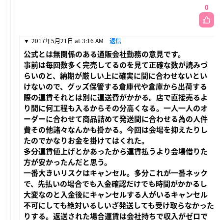
0
2017年5月21日 at 3:16 AM
返信
公式とは無関係のある通販会社勤務の意見です。
事前は毎回数多く完売してるのを見て正確な数が読みづ
らいのと、納期が厳しい上に確実に間に合わせないとい
けないので、グッズ保管する倉庫代や倉庫から出荷する
際の運賃それとは別に運送費がかかる。店で直接売るよ
り間に何工程も入るからその分高くなる。一人一人のオ
ーダーに合わせて商品詰めて発送間に合わせる為の人件
費その他諸々なんかも掛かる。今回は会場を抑えたりし
たのでかなりお金を掛けてはくれた。
多分運賃値上げとかあったから運賃払うより会場借りた
方が安かったんだと思う。
一番大きいリスクはキャンセル。多分これが一番ネック
で、先払いの場合でも入金確認だけでも時間がかかるし
大変なのと入金後にキャンセルする人がいるキャンセル
不可にしても絶対いるしいざ発送しても受け取らなかった
りする。返送された場合運賃は会社持ちで収入がゼロで