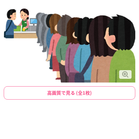
高画質で見る (全1枚)