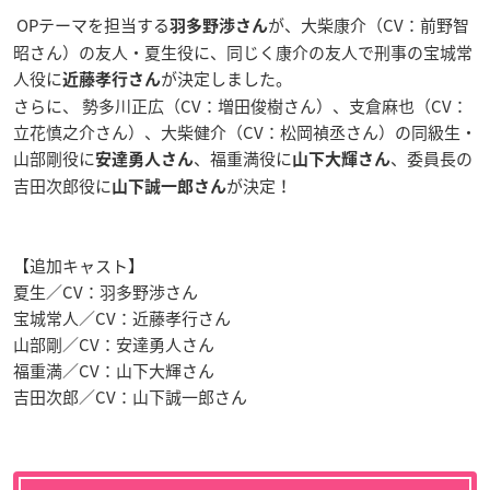
OPテーマを担当する
が、大柴康介（CV：前野智
羽多野渉さん
昭さん）の友人・夏生役に、同じく康介の友人で刑事の宝城常
人役に
が決定しました。
近藤孝行さん
さらに、 勢多川正広（CV：増田俊樹さん）、支倉麻也（CV：
立花慎之介さん）、大柴健介（CV：松岡禎丞さん）の同級生・
山部剛役に
、福重満役に
、委員長の
安達勇人さん
山下大輝さん
吉田次郎役に
が決定！
山下誠一郎さん
【追加キャスト】
夏生／CV：羽多野渉さん
宝城常人／CV：近藤孝行さん
山部剛／CV：安達勇人さん
福重満／CV：山下大輝さん
吉田次郎／CV：山下誠一郎さん