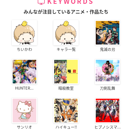
KEYWORDS
みんなが注目しているアニメ・作品たち
ちいかわ
キャラ一覧
鬼滅の刃
HUNTER...
暗殺教室
刀剣乱舞
サンリオ
ハイキュー!!
ヒプノシスマ...