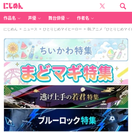
に
じ
め
ん
作品名
声優
舞台俳優
作者名
にじめん
>
ニュース
>
ひとりじめマイヒーロー
> BLアニメ『ひとりじめマ