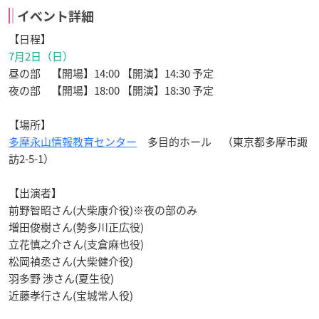
イベント詳細
【日程】
7月2日（日）
昼の部 【開場】14:00 【開演】14:30 予定
夜の部 【開場】18:00 【開演】18:30 予定
【場所】
多摩永山情報教育センター
多目的ホール （東京都多摩市諏
訪2-5-1）
【出演者】
前野智昭さん(大柴康介役)※夜の部のみ
増田俊樹さん(勢多川正広役)
立花慎之介さん(支倉麻也役)
松岡禎丞さん(大柴健介役)
羽多野 渉さん(夏生役)
近藤孝行さん(宝城常人役)