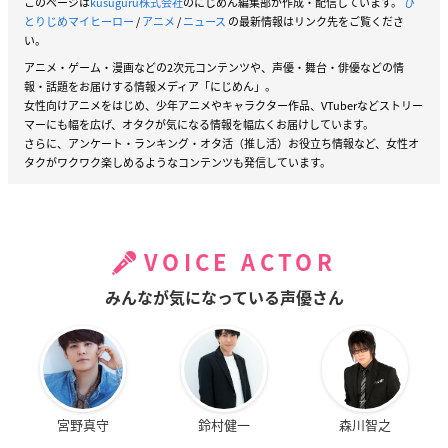
このページは
kusuguru株式会社
のにじめん編集部が作成・配信しています。
ひ
とりじめマイヒーロー
/
アニメ
/
ニュース
の最新情報はリンク先をご覧くださ
い。
アニメ・ゲーム・漫画などの2次元コンテンツや、声優・舞台・俳優などの情
報・話題をお届けする情報メディア「にじめん」。
女性向けアニメをはじめ、少年アニメやキャラクター作品、VTuberなどストリー
マーにも幅を広げ、オタクが気になる情報を幅広くお届けしています。
さらに、アンケート・ランキング・オタ活（推し活）お役立ち情報など、女性オ
タクがワクワク楽しめるようなコンテンツも発信しています。
VOICE ACTOR
みんなが気になっている声優さん
宮野真守
鈴村健一
森川智之