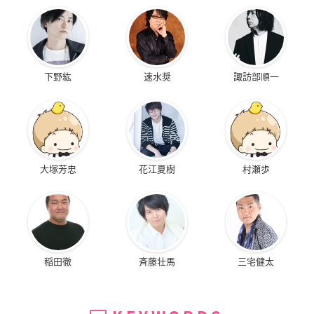
下野紘
速水奨
諏訪部順一
大塚芳忠
花江夏樹
村瀬歩
稲田徹
斉藤壮馬
三宅健太