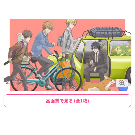
高画質で見る (全1枚)