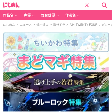
に
じ
め
ん
作品名
声優
舞台俳優
作者名
にじめん
>
ニュース
>
鈴木達央
> 海外ドラマ『24-TWENTY FOUR-