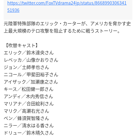
https://twitter.com/FoxTVdrama24jp/status/8668990306341
51936
元陸軍特殊部隊のエリック・カーターが、アメリカを脅かす史
上最大規模のテロ攻撃を阻止するために戦うストーリー。
【吹替キャスト】
エリック／鈴木達央さん
レベッカ／山像かおりさん
ジョン／土師孝也さん
ニコール／甲斐田裕子さん
アイザック／加瀬康之さん
キース／松田健一郎さん
アンディ／木内秀信さん
マリアナ／合田絵利さん
マリク／高瀬右光さん
ベン／蜂須賀智隆さん
ニラー／清水はる香さん
ドリュー／鈴木晴久さん