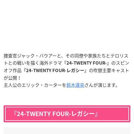
捜査官
ジャック・バウアー
と、その同僚や家族たちと
テロリス
ト
との戦いを描く海外ドラマ
のスピン
『24-TWENTY FOUR-』
オフ作品
の吹替主要キャスト
『24-TWENTY FOUR-レガシー』
が公開！
主人公のエリック・カーターを
鈴木達央
さんが演じます。
『24-TWENTY FOUR-レガシー』