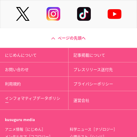
ページの先頭へ
にじめんについて
記事掲載について
お問い合わせ
プレスリリース送付先
利用規約
プライバシーポリシー
インフォマティブデータポリシ
運営会社
ー
kusuguru
media
アニメ情報［にじめん］
科学ニュース［ナゾロジー］
メンタルケア［ココロジー］
心理テスト［シンリ］