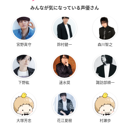
みんなが気になっている声優さん
宮野真守
鈴村健一
森川智之
下野紘
速水奨
諏訪部順一
大塚芳忠
花江夏樹
村瀬歩