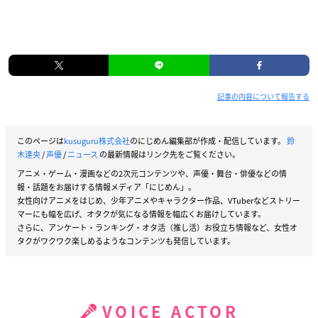
記事の内容について報告する
このページは
kusuguru株式会社
のにじめん編集部が作成・配信しています。
鈴
木達央
/
声優
/
ニュース
の最新情報はリンク先をご覧ください。
アニメ・ゲーム・漫画などの2次元コンテンツや、声優・舞台・俳優などの情
報・話題をお届けする情報メディア「にじめん」。
女性向けアニメをはじめ、少年アニメやキャラクター作品、VTuberなどストリー
マーにも幅を広げ、オタクが気になる情報を幅広くお届けしています。
さらに、アンケート・ランキング・オタ活（推し活）お役立ち情報など、女性オ
タクがワクワク楽しめるようなコンテンツも発信しています。
VOICE ACTOR