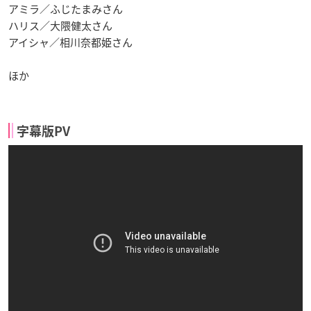
アミラ／ふじたまみさん
ハリス／大隈健太さん
アイシャ／相川奈都姫さん
ほか
字幕版PV