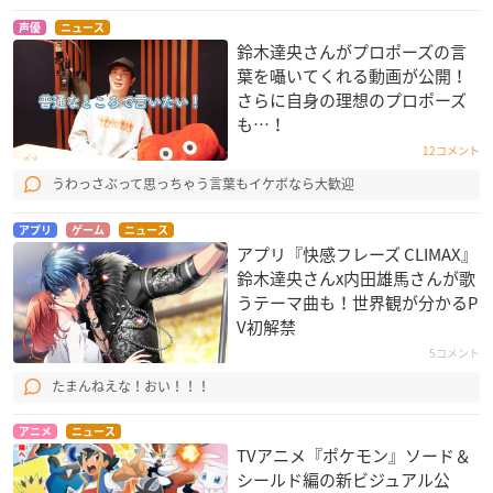
声優
ニュース
鈴木達央さんがプロポーズの言
葉を囁いてくれる動画が公開！
さらに自身の理想のプロポーズ
も…！
12コメント
うわっさぶって思っちゃう言葉もイケボなら大歓迎
アプリ
ゲーム
ニュース
アプリ『快感フレーズ CLIMAX』
鈴木達央さんx内田雄馬さんが歌
うテーマ曲も！世界観が分かるP
V初解禁
5コメント
たまんねえな！おい！！！
アニメ
ニュース
TVアニメ『ポケモン』ソード＆
シールド編の新ビジュアル公