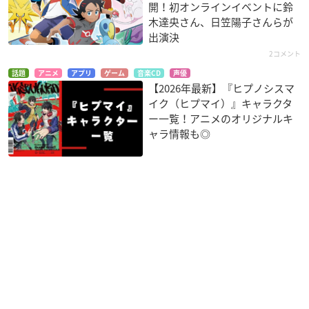
開！初オンラインイベントに鈴
木達央さん、日笠陽子さんらが
出演決
2コメント
話題
アニメ
アプリ
ゲーム
音楽CD
声優
【2026年最新】『ヒプノシスマ
イク（ヒプマイ）』キャラクタ
ー一覧！アニメのオリジナルキ
ャラ情報も◎