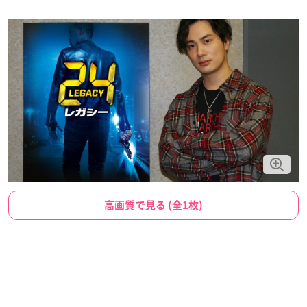
高画質で見る (全1枚)