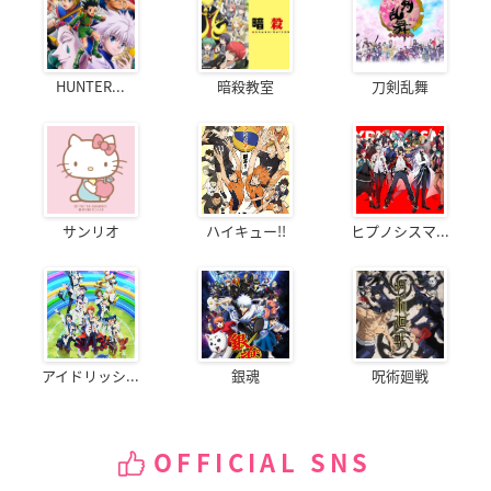
HUNTER...
暗殺教室
刀剣乱舞
サンリオ
ハイキュー!!
ヒプノシスマ...
アイドリッシ...
銀魂
呪術廻戦
OFFICIAL SNS