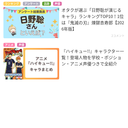
ランキング
アンケート
話題
声優
オタクが選ぶ「日野聡が演じる
キャラ」ランキングTOP10！1位
は『鬼滅の刃』煉󠄁獄杏寿郎【202
6年版】
2コメント
アニメ
声優
『ハイキュー!!』キャラクター一
覧！登場人物を学校・ポジショ
ン・アニメ声優つきで全紹介