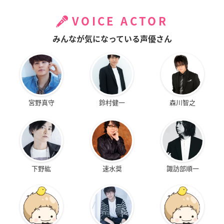
VOICE ACTOR
みんなが気になっている声優さん
宮野真守
鈴村健一
森川智之
下野紘
速水奨
諏訪部順一