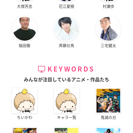
大塚芳忠
花江夏樹
村瀬歩
稲田徹
斉藤壮馬
三宅健太
KEYWORDS
みんなが注目しているアニメ・作品たち
ちいかわ
キャラ一覧
鬼滅の刃