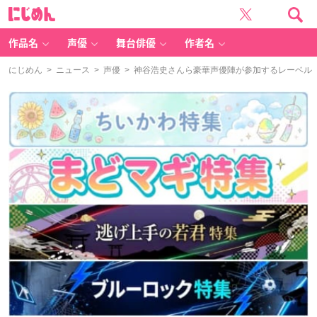
に
じ
め
ん
作品名
声優
舞台俳優
作者名
にじめん
>
ニュース
>
声優
> 神谷浩史さんら豪華声優陣が参加するレーベル「K