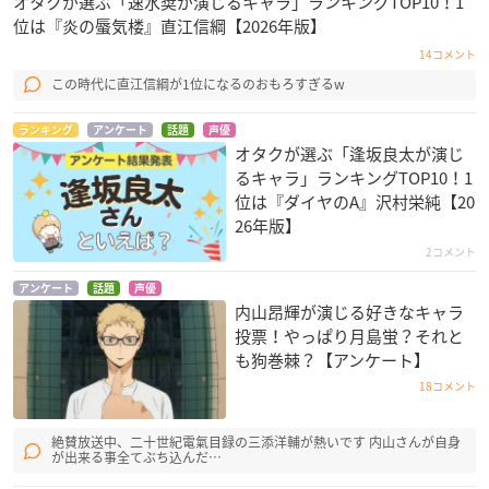
オタクが選ぶ「速水奨が演じるキャラ」ランキングTOP10！1
位は『炎の蜃気楼』直江信綱【2026年版】
14コメント
この時代に直江信綱が1位になるのおもろすぎるw
ランキング
アンケート
話題
声優
オタクが選ぶ「逢坂良太が演じ
るキャラ」ランキングTOP10！1
位は『ダイヤのA』沢村栄純【20
26年版】
2コメント
アンケート
話題
声優
内山昂輝が演じる好きなキャラ
投票！やっぱり月島蛍？それと
も狗巻棘？【アンケート】
18コメント
絶賛放送中、二十世紀電氣目録の三添洋輔が熱いです 内山さんが自身
が出来る事全てぶち込んだ…