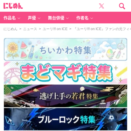
に
じ
め
ん
作品名
声優
舞台俳優
作者名
にじめん
>
ニュース
>
ユーリ!!! on ICE
> 『ユーリ!!! on ICE​』ファ