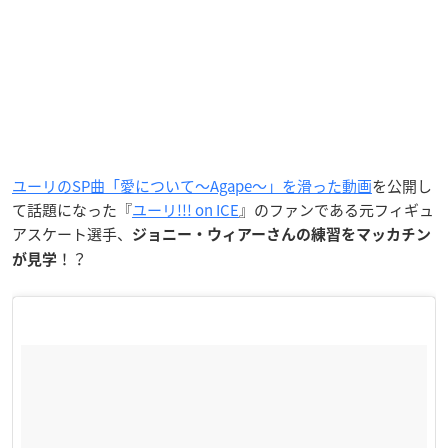
ユーリのSP曲「愛について～Agape～」を滑った動画
を公開し
て話題になった
『
ユーリ!!! on ICE
』のファン
である元フィギュ
アスケート選手、
ジョニー・ウィアーさんの練習をマッカチン
！？
が見学