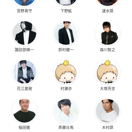
宮野真守
下野紘
速水奨
諏訪部順一
鈴村健一
森川智之
花江夏樹
村瀬歩
大塚芳忠
稲田徹
斉藤壮馬
木村昴