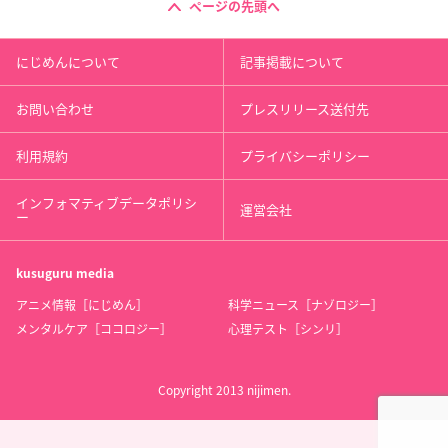
ページの先頭へ
にじめんについて
記事掲載について
お問い合わせ
プレスリリース送付先
利用規約
プライバシーポリシー
インフォマティブデータポリシ
運営会社
ー
kusuguru
media
アニメ情報［にじめん］
科学ニュース［ナゾロジー］
メンタルケア［ココロジー］
心理テスト［シンリ］
Copyright 2013 nijimen.