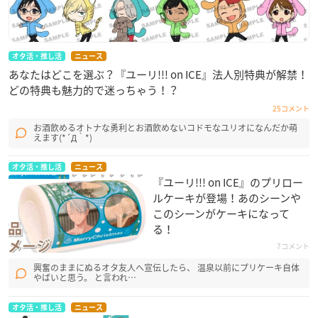
オタ活・推し活
ニュース
あなたはどこを選ぶ？『ユーリ!!! on ICE』法人別特典が解禁！
どの特典も魅力的で迷っちゃう！？
25コメント
お酒飲めるオトナな勇利とお酒飲めないコドモなユリオになんだか萌
えます(*´Д｀*)
オタ活・推し活
ニュース
『ユーリ!!! on ICE』のプリロー
ルケーキが登場！あのシーンや
このシーンがケーキになって
る！
7コメント
興奮のままにぬるオタ友人へ宣伝したら、 温泉以前にプリケーキ自体
やばいと思う。 と言われ…
オタ活・推し活
ニュース