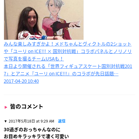
みんな楽しみすぎかよ！メドちゃんとヴィクトルの2ショット
や「ユーリ on ICE!!! × 国別対抗戦」コラボパネルとノリノリ
で写真を撮るチームUSAも！
本日より開催される「世界フィギュアスケート国別対抗戦201
7」とアニメ『ユーリ on ICE!!!』のコラボが先日話題…
2017-04-20 10:40
皆のコメント
2017年5月18日 at 9:29 AM
返信
30過ぎのおっちゃんなのに
お目めキラッキラで凄く可愛い