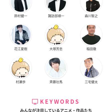
鈴村健一
諏訪部順一
森川智之
花江夏樹
大塚芳忠
稲田徹
村瀬歩
斉藤壮馬
三宅健太
KEYWORDS
みんなが注目しているアニメ・作品たち