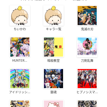
ちいかわ
キャラ一覧
鬼滅の刃
HUNTER...
暗殺教室
刀剣乱舞
アイドリッシ...
銀魂
ヒプノシスマ...