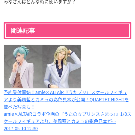
みなさんはどんな時に使いますか？
関連記事
予約受付開始！amie×ALTAiR『うたプリ』スケールフィギュ
アより美風藍とカミュの彩色見本が公開！QUARTET NIGHT​を
並べた写真も！
amie×ALTAiRコラボ企画の『うたの☆プリンスさまっ♪』1/8ス
ケールフィギュアより、美風藍とカミュの彩色見本が…
2017-05-10 12:30