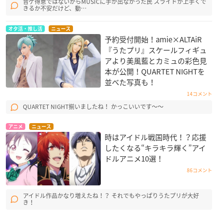
音ゲ得意ではないからMUSICに手が出なかった民 スライドが上手くで
きるか不安だけど、動…
オタ活・推し活
ニュース
予約受付開始！amie×ALTAiR
『うたプリ』スケールフィギュ
アより美風藍とカミュの彩色見
本が公開！QUARTET NIGHT​を
並べた写真も！
14コメント
QUARTET NIGHT揃いましたね！ かっこいいです〜〜
アニメ
ニュース
時はアイドル戦国時代！？応援
したくなる“キラキラ輝く”アイ
ドルアニメ10選！
86コメント
アイドル作品かなり増えたね！？ それでもやっぱりうたプリが大好
き！