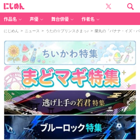
に
じ
め
ん
作品名
声優
舞台俳優
作者名
にじめん
>
ニュース
>
うたの☆プリンスさまっ♪
> 蘭丸の「バナナ・イズ・パ