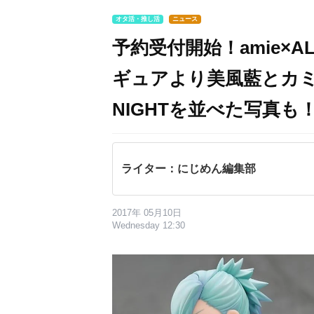
オタ活・推し活
ニュース
予約受付開始！amie×
ギュアより美風藍とカミ
NIGHT​を並べた写真も
ライター：にじめん編集部
2017年 05月10日
Wednesday 12:30