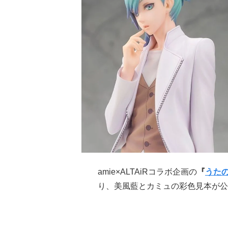
amie×ALTAiRコラボ企画の
『
うた
り、美風藍とカミュの彩色見本が公