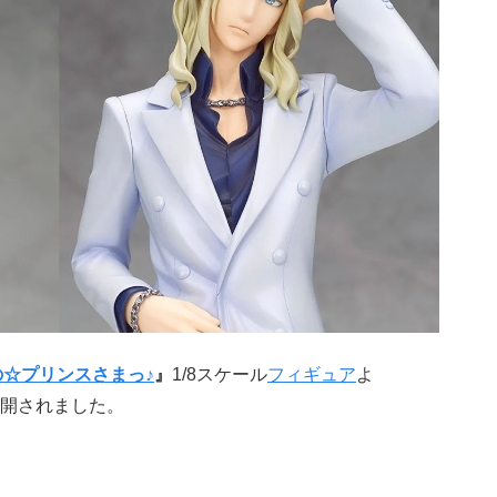
の☆プリンスさまっ♪
』
1/8スケール
フィギュア
よ
開されました。