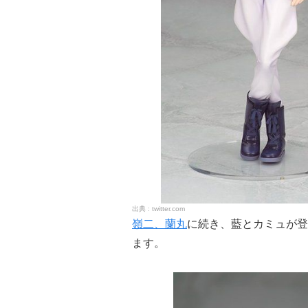
twitter.com
嶺二、蘭丸
に続き、藍とカミュが登場
ます。