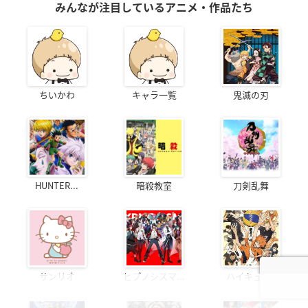
みんなが注目しているアニメ・作品たち
ちいかわ
キャラ一覧
鬼滅の刃
HUNTER...
暗殺教室
刀剣乱舞
サンリオ
ヒプノシスマ...
ハイキュー!!