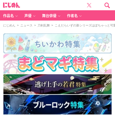
に
じ
め
ん
作品名
声優
舞台俳優
作者名
にじめん
>
ニュース
>
刀剣乱舞
> こえだらいずの新シリーズはぽちゃっと可愛