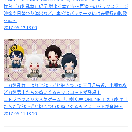
舞台『刀剣乱舞』虚伝 燃ゆる本能寺～再演～のバックステージ
映像や日替わり演出など、本公演パッケージには未収録の映像
を詰…
2017-05-12 18:00
『刀剣乱舞』より“ぴたっ”と抱きついた三日月宗近、小狐丸な
ど刀剣男士たちのぬいぐるみマスコットが登場！
コトブキヤより大人気ゲーム『刀剣乱舞-ONLINE-』の刀剣男士
たちが“ぴたっ”と抱きついたぬいぐるみマスコットが登場…
2017-05-11 13:20