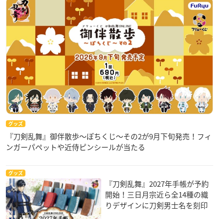
グッズ
『刀剣乱舞』御伴散歩～ぽちくじ～その2が9月下旬発売！フィ
ンガーパペットや近侍ピンシールが当たる
グッズ
『刀剣乱舞』2027年手帳が予約
開始！三日月宗近ら全14種の織
りデザインに刀剣男士名を刻印