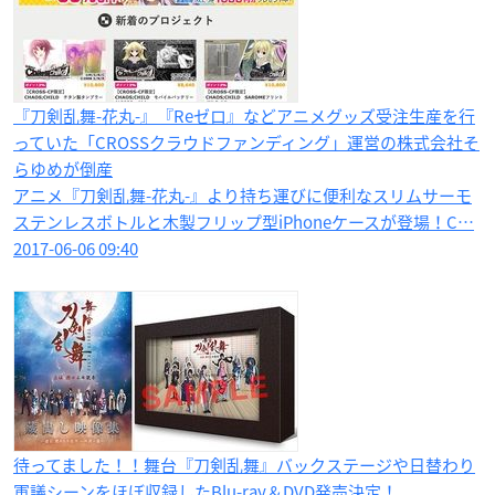
『刀剣乱舞-花丸-』『Reゼロ』などアニメグッズ受注生産を行
っていた「CROSSクラウドファンディング​」運営の株式会社そ
らゆめが倒産
アニメ『刀剣乱舞-花丸-』より持ち運びに便利なスリムサーモ
ステンレスボトルと木製フリップ型iPhoneケースが登場！C…
2017-06-06 09:40
待ってました！！舞台『刀剣乱舞』バックステージや日替わり
軍議シーンをほぼ収録したBlu-ray＆DVD発売決定！