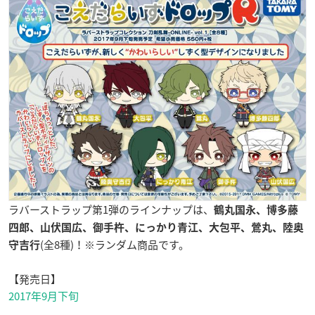
ラバーストラップ第1弾のラインナップは、
鶴丸国永、博多藤
四郎、山伏国広、御手杵、にっかり青江、大包平、鶯丸、陸奥
(全8種)！※ランダム商品です。
守吉行
【発売日】
2017年9月下旬