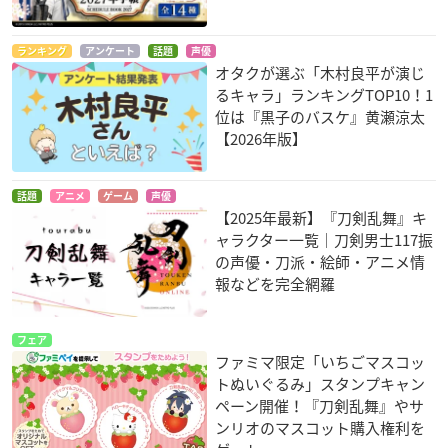
ランキング
アンケート
話題
声優
オタクが選ぶ「木村良平が演じ
るキャラ」ランキングTOP10！1
位は『黒子のバスケ』黄瀬涼太
【2026年版】
話題
アニメ
ゲーム
声優
【2025年最新】『刀剣乱舞』キ
ャラクター一覧｜刀剣男士117振
の声優・刀派・絵師・アニメ情
報などを完全網羅
フェア
ファミマ限定「いちごマスコッ
トぬいぐるみ」スタンプキャン
ペーン開催！『刀剣乱舞』やサ
ンリオのマスコット購入権利を