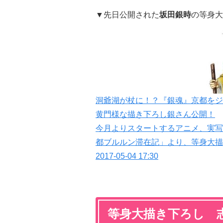
▼先日公開された
坂田銀時
の等身大
洞爺湖が杖に！？『銀魂』京都をジ
黄門様な描き下ろし銀さん公開！
今月よりスタートするアニメ、実写
都ブルルン滞在記」より、等身大描
2017-05-04 17:30
等身大描き下ろし 