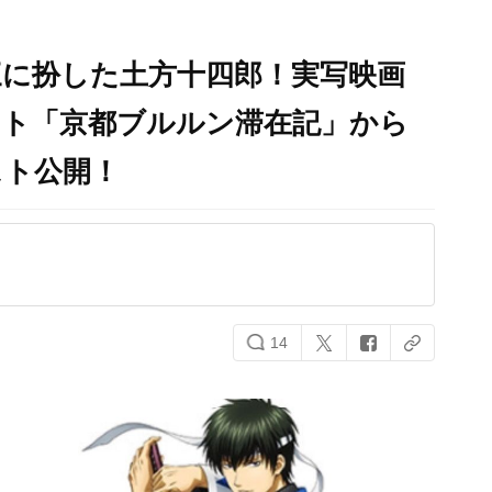
三に扮した土方十四郎！実写映画
ント「京都ブルルン滞在記」から
スト公開！
14