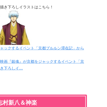
描き下ろしイラストはこちら！
ャックするイベント「京都ブルルン滞在記」から
映画『銀魂』が京都をジャックするイベント「京
き下ろしイ…
志村新八＆神楽