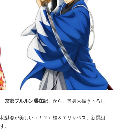
「
京都ブルルン滞在記
」から、等身大描き下ろし
花魁姿が美しい（！？）桂＆エリザベス、新撰組
す。