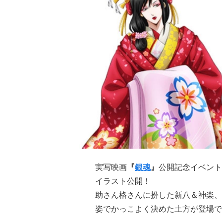
実写映画
『
銀魂
』
公開記念イベント
イラスト公開！
助さん格さんに扮した新八＆神楽、
姿でかっこよく決めた土方が登場で