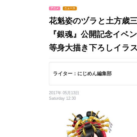
アニメ
ニュース
花魁姿のヅラと土方歳
『銀魂』公開記念イベ
等身大描き下ろしイラ
ライター：にじめん編集部
2017年 05月13日
Saturday 12:30