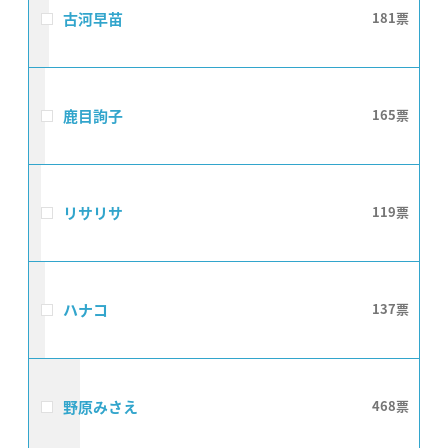
古河早苗
181
鹿目詢子
165
リサリサ
119
ハナコ
137
野原みさえ
468