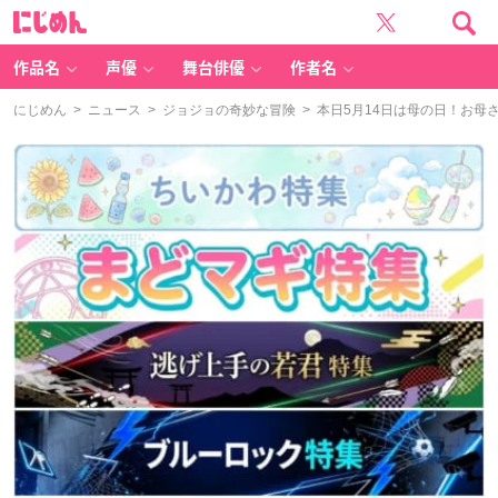
に
じ
め
ん
作品名
声優
舞台俳優
作者名
にじめん
>
ニュース
>
ジョジョの奇妙な冒険
> 本日5月14日は母の日！お母