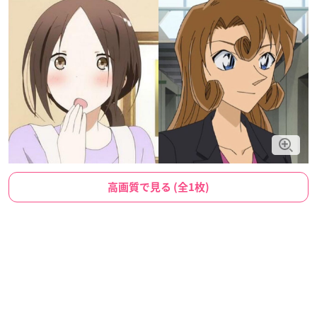
高画質で見る (全1枚)