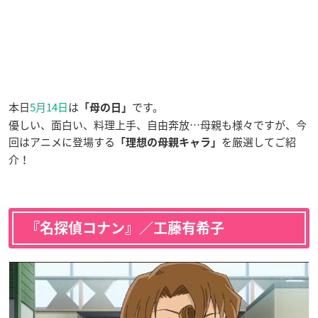
本日
5月14日
は
です。
「母の日」
優しい、面白い、料理上手、自由奔放…母親も様々ですが、今
回はアニメに登場する
を厳選してご紹
「理想の母親キャラ」
介！
『名探偵コナン』／工藤有希子