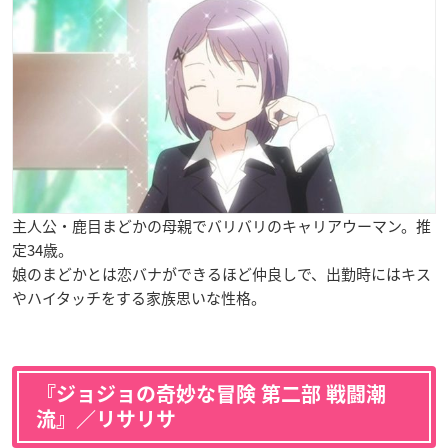
主人公・鹿目まどかの母親でバリバリのキャリアウーマン。推
定
34
歳。
娘のまどかとは恋バナができるほど仲良しで、出勤時にはキス
やハイタッチをする家族思いな性格。
『ジョジョの奇妙な冒険 第二部 戦闘潮
流』／リサリサ