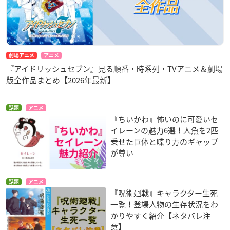
劇場アニメ
アニメ
『アイドリッシュセブン』見る順番・時系列・TVアニメ＆劇場
版全作品まとめ【2026年最新】
話題
アニメ
『ちいかわ』怖いのに可愛いセ
イレーンの魅力6選！人魚を2匹
乗せた巨体と喋り方のギャップ
が尊い
話題
アニメ
『呪術廻戦』キャラクター生死
一覧！登場人物の生存状況をわ
かりやすく紹介【ネタバレ注
意】