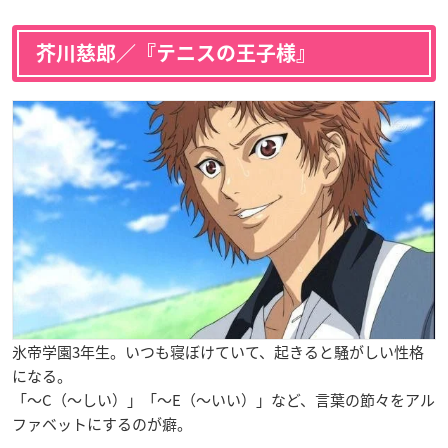
芥川慈郎／『テニスの王子様』
氷帝学園3年生。いつも寝ぼけていて、起きると騒がしい性格
になる。
「
〜C
（〜しい）」「
〜E
（〜いい）」など、言葉の節々をアル
ファベットにするのが癖。