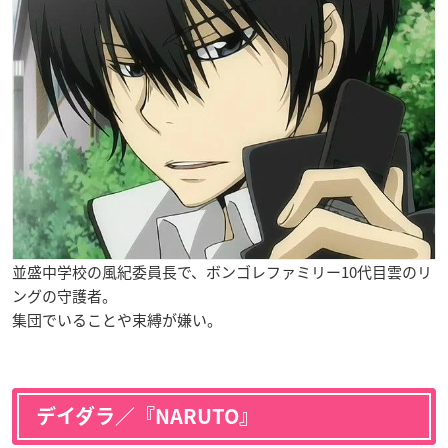
並盛中学校の風紀委員長で、ボンゴレファミリー10代目雲のリ
ングの守護者。
集団でいることや束縛が嫌い。
デイダラ／『NARUTO』