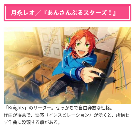
月永レオ／『あんさんぶるスターズ！』
「Knights」のリーダー。せっかちで自由奔放な性格。
作曲が得意で、霊感（インスピレーション）が湧くと、所構わ
ず作曲に没頭する癖がある。