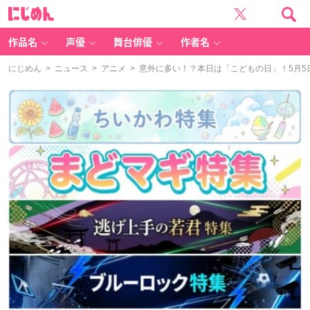
に
じ
め
ん
作品名
声優
舞台俳優
作者名
にじめん
>
ニュース
>
アニメ
> 意外に多い！？本日は「こどもの日」！5月