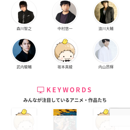
森川智之
中村悠一
浪川大輔
武内駿輔
坂本真綾
内山昂輝
KEYWORDS
みんなが注目しているアニメ・作品たち