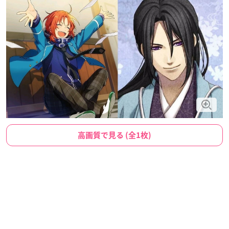
高画質で見る (全1枚)