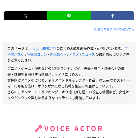
記事の内容について報告する
このページは
kusuguru株式会社
のにじめん編集部が作成・配信しています。
黒
子のバスケ
/
名探偵コナン
/
遊☆戯☆王
/
アニメ
/
ニュース
の最新情報はリンク先
をご覧ください。
アニメ・ゲーム・漫画などの2次元コンテンツや、声優・舞台・俳優などの情
報・話題をお届けする情報メディア「にじめん」。
女性向けアニメをはじめ、少年アニメやキャラクター作品、VTuberなどストリー
マーにも幅を広げ、オタクが気になる情報を幅広くお届けしています。
さらに、アンケート・ランキング・オタ活（推し活）お役立ち情報など、女性オ
タクがワクワク楽しめるようなコンテンツも発信しています。
VOICE ACTOR