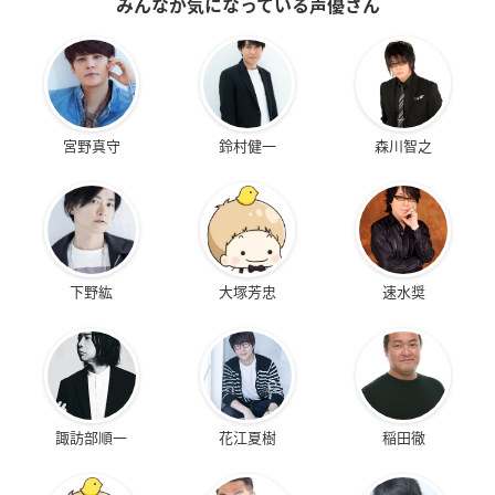
みんなが気になっている声優さん
宮野真守
鈴村健一
森川智之
下野紘
大塚芳忠
速水奨
諏訪部順一
花江夏樹
稲田徹