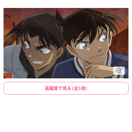
高画質で見る (全1枚)