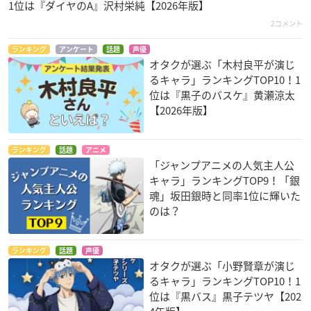
1位は『ダイヤのA』沢村栄純【2026年版】
2コメント
ランキング
アンケート
話題
声優
オタクが選ぶ「木村良平が演じ
るキャラ」ランキングTOP10！1
位は『黒子のバスケ』黄瀬涼太
【2026年版】
ランキング
話題
アニメ
「ジャンプアニメの人気主人公
キャラ」ランキングTOP9！「銀
魂」坂田銀時と同率1位に輝いた
のは？
ランキング
話題
声優
オタクが選ぶ「小野賢章が演じ
るキャラ」ランキングTOP10！1
位は『黒バス』黒子テツヤ【202