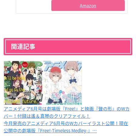
Amazon
関連記事
アニメディア6月号は劇場版『Free!』と映画『聲の形』のWカ
バー！付録は遙＆真琴のクリアファイル！
今月発売のアニメディア6月号のWカバーイラスト公開！現在
公開中の劇場版『Free!-Timeless Medley-』…