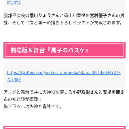
024322
服部平次役の
と遠山和葉役の
の対
堀川りょうさん
宮村優子さん
談、そして平次と新一の描き下ろしイラストが掲載されます。
劇場版＆舞台『黒子のバスケ』
https://twitter.com/gakken_animedia/status/861436447378
751489
アニメと舞台で共に火神役を演じる
と
小野友樹さん
安里勇哉さ
の初対談が掲載！
ん
描き下ろしは火神と青峰です。