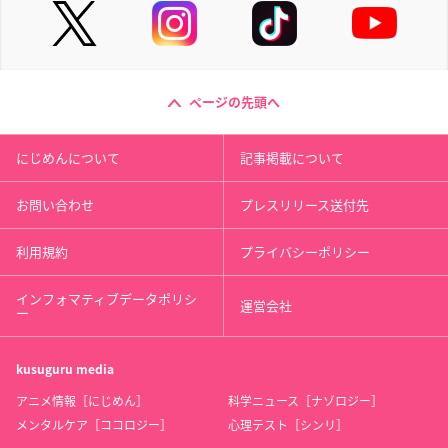
ページの先頭へ
にじめんについて
記事掲載について
お問い合わせ
プレスリリース送付先
利用規約
プライバシーポリシー
インフォマティブデータポリシ
運営会社
ー
kusuguru
media
アニメ情報［にじめん］
科学ニュース［ナゾロジー］
メンタルケア［ココロジー］
心理テスト［シンリ］