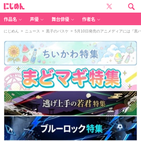
に
じ
め
ん
作品名
声優
舞台俳優
作者名
にじめん
>
ニュース
>
黒子のバスケ
> 5月10日発売のアニメディアには『