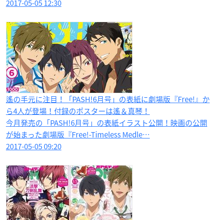
2017-05-05 12:30
遙の手元に注目！「PASH!6月号」の表紙に劇場版『Free!』か
ら4人が登場！付録のポスターは遙＆真琴！
今月発売の「PASH!6月号」の表紙イラスト公開！映画の公開
が始まった劇場版『Free!-Timeless Medle…
2017-05-05 09:20