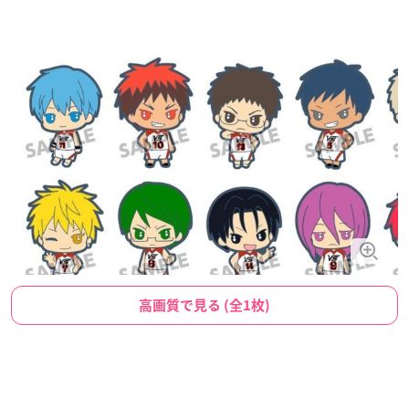
高画質で見る (全1枚)