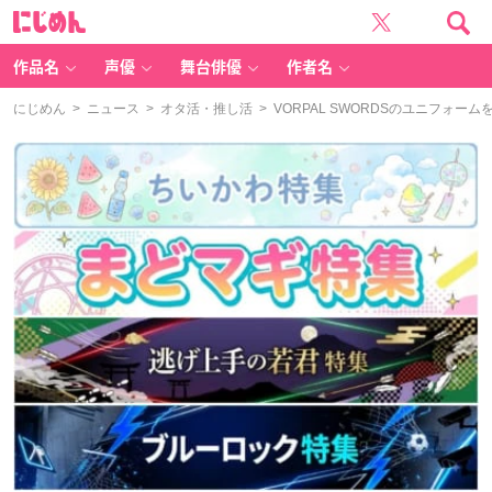
に
じ
め
ん
作品名
声優
舞台俳優
作者名
にじめん
>
ニュース
>
オタ活・推し活
> VORPAL SWORDSのユニフォ