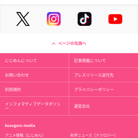
ページの先頭へ
にじめんについて
記事掲載について
お問い合わせ
プレスリリース送付先
利用規約
プライバシーポリシー
インフォマティブデータポリシ
運営会社
ー
kusuguru
media
アニメ情報［にじめん］
科学ニュース［ナゾロジー］