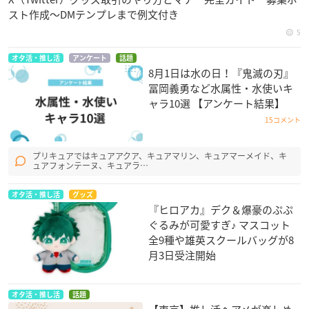
スト作成〜DMテンプレまで例文付き
5
オタ活・推し活
アンケート
話題
8月1日は水の日！『鬼滅の刃』
冨岡義勇など水属性・水使いキ
ャラ10選 【アンケート結果】
15コメント
プリキュアではキュアアクア、キュアマリン、キュアマーメイド、キ
ュアフォンテーヌ、キュアラ…
オタ活・推し活
グッズ
『ヒロアカ』デク＆爆豪のぷぷ
ぐるみが可愛すぎ♪ マスコット
全9種や雄英スクールバッグが8
月3日受注開始
オタ活・推し活
話題