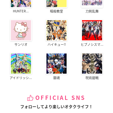
HUNTER...
暗殺教室
刀剣乱舞
サンリオ
ハイキュー!!
ヒプノシスマ...
アイドリッシ...
銀魂
呪術廻戦
OFFICIAL SNS
フォローしてより楽しいオタクライフ！