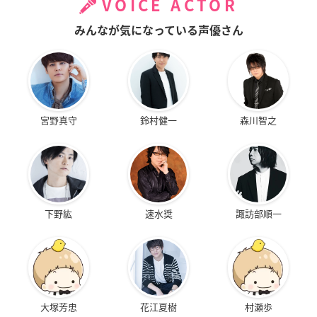
VOICE ACTOR
みんなが気になっている声優さん
宮野真守
鈴村健一
森川智之
下野紘
速水奨
諏訪部順一
大塚芳忠
花江夏樹
村瀬歩