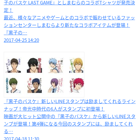
子のバスケ LAST GAME』としまむらのコラボTシャツが発売決
定！
最近、様々なアニメやゲームとのコラボで賑わせているファッ
ションセンターしまむらより新たなコラボアイテムが登場！
『黒子の…
2017-04-25 14:20
『黒子のバスケ』新しいLINEスタンプは励ましてくれるライン
ナップ！帝光中時代の6人がスタンプに初登場！
映画が大ヒット公開中の『黒子のバスケ』から新しいLINEスタ
ンプが登場！第4弾になる今回のスタンプには、励ましてくれ
る…
2017-04-18 11:30