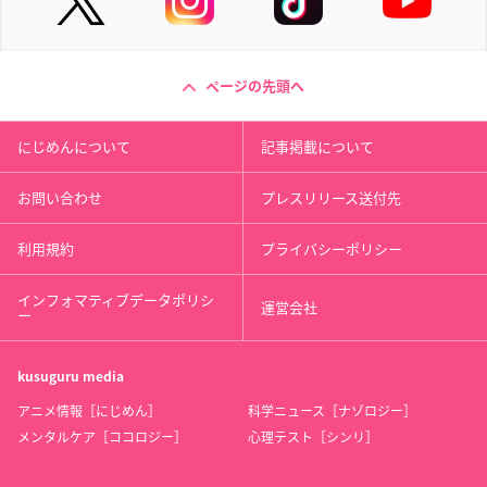
ページの先頭へ
にじめんについて
記事掲載について
お問い合わせ
プレスリリース送付先
利用規約
プライバシーポリシー
インフォマティブデータポリシ
運営会社
ー
kusuguru
media
アニメ情報［にじめん］
科学ニュース［ナゾロジー］
メンタルケア［ココロジー］
心理テスト［シンリ］