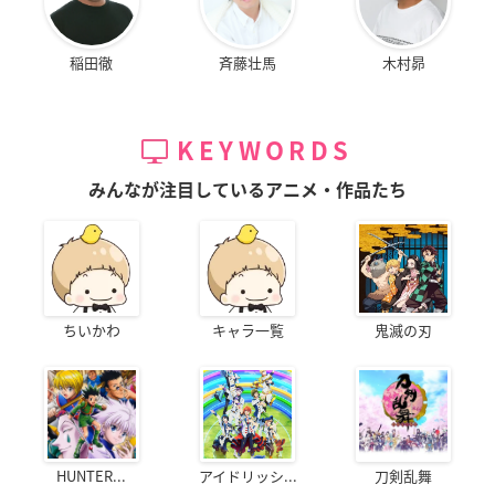
稲田徹
斉藤壮馬
木村昴
KEYWORDS
みんなが注目しているアニメ・作品たち
ちいかわ
キャラ一覧
鬼滅の刃
HUNTER...
アイドリッシ...
刀剣乱舞