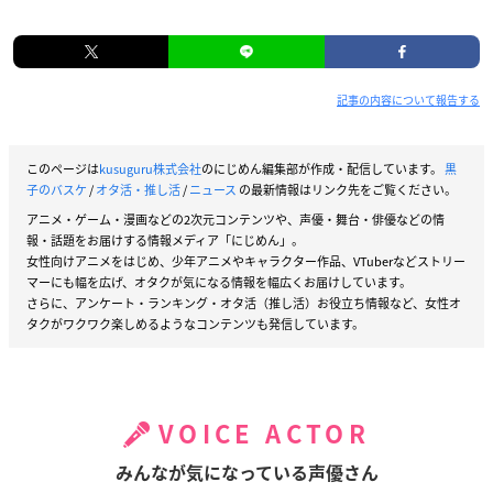
記事の内容について報告する
このページは
kusuguru株式会社
のにじめん編集部が作成・配信しています。
黒
子のバスケ
/
オタ活・推し活
/
ニュース
の最新情報はリンク先をご覧ください。
アニメ・ゲーム・漫画などの2次元コンテンツや、声優・舞台・俳優などの情
報・話題をお届けする情報メディア「にじめん」。
女性向けアニメをはじめ、少年アニメやキャラクター作品、VTuberなどストリー
マーにも幅を広げ、オタクが気になる情報を幅広くお届けしています。
さらに、アンケート・ランキング・オタ活（推し活）お役立ち情報など、女性オ
タクがワクワク楽しめるようなコンテンツも発信しています。
VOICE ACTOR
みんなが気になっている声優さん