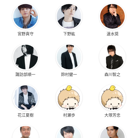
宮野真守
下野紘
速水奨
諏訪部順一
鈴村健一
森川智之
花江夏樹
村瀬歩
大塚芳忠