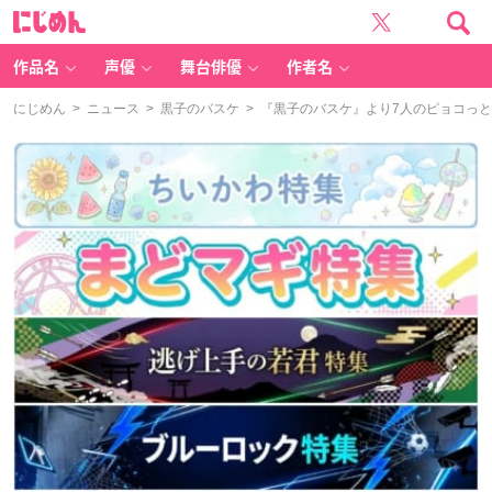
に
じ
め
ん
作品名
声優
舞台俳優
作者名
にじめん
>
ニュース
>
黒子のバスケ
> 『黒子のバスケ』より7人のピョコっ