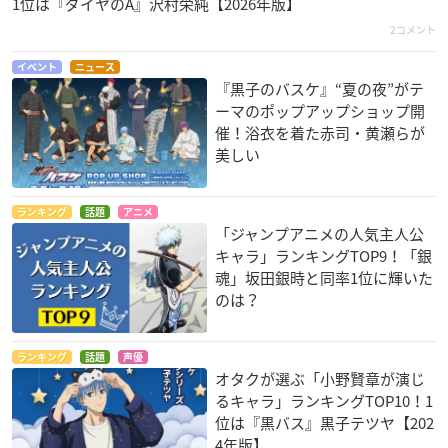
1位は『ダイヤのA』沢村栄純【2026年版】
2コメント
イベント
ニュース
『黒子のバスケ』“夏の夜”がテ
ーマのポップアップショップ開
催！浴衣を着た赤司・黄瀬らが
美しい
ランキング
話題
アニメ
「ジャンプアニメの人気主人公
キャラ」ランキングTOP9！「銀
魂」坂田銀時と同率1位に輝いた
のは？
ランキング
話題
声優
オタクが選ぶ「小野賢章が演じ
るキャラ」ランキングTOP10！1
位は『黒バス』黒子テツヤ【202
4年版】