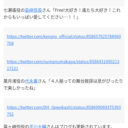
七瀬遙役の
島﨑信長
さん「Free!大好き！遙たち大好き！これ
からもいっぱい愛してください…！！」
https://twitter.com/kenpro_official/status/858657625788960
768
https://twitter.com/numanumakapa/status/8586431690213
17121
葉月渚役の
代永翼
さん「４人揃っての舞台挨拶は息がぴったり
で楽しかったね」
https://twitter.com/DH_itowokashi/status/858699069375393
792
竜ヶ崎怜役の
平川大輔
さんはブログも更新されています。