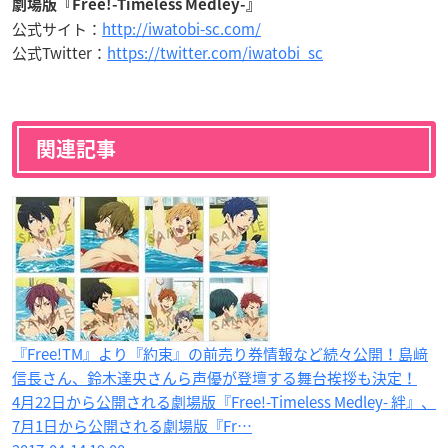
劇場版『Free!-Timeless Medley-』
公式サイト：
http://iwatobi-sc.com/
公式Twitter：
https://twitter.com/iwatobi_sc
関連記事
『Free!TM』より『約束』の前売り券情報など続々公開！島﨑
信長さん、鈴木達央さん​ら声優が登壇する舞台挨拶も決定！
4月22日から公開される劇場版『Free!-Timeless Medley- 絆』、
7月1日から公開される劇場版『Fr…