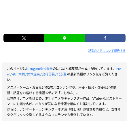
記事の内容について報告する
このページは
kusuguru株式会社
のにじめん編集部が作成・配信しています。
Fre
e!
/
平川大輔
/
鈴木達央
/
島﨑信長
/
代永翼
の最新情報はリンク先をご覧くださ
い。
アニメ・ゲーム・漫画などの2次元コンテンツや、声優・舞台・俳優などの情
報・話題をお届けする情報メディア「にじめん」。
女性向けアニメをはじめ、少年アニメやキャラクター作品、VTuberなどストリー
マーにも幅を広げ、オタクが気になる情報を幅広くお届けしています。
さらに、アンケート・ランキング・オタ活（推し活）お役立ち情報など、女性オ
タクがワクワク楽しめるようなコンテンツも発信しています。