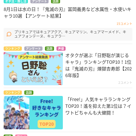
オタ活・推し活
アンケート
話題
8月1日は水の日！『鬼滅の刃』冨岡義勇など水属性・水使いキ
ャラ10選 【アンケート結果】
15コメント
プリキュアではキュアアクア、キュアマリン、キュアマーメイド、キ
ュアフォンテーヌ、キュアラ…
ランキング
アンケート
話題
声優
オタクが選ぶ「日野聡が演じる
キャラ」ランキングTOP10！1位
は『鬼滅の刃』煉󠄁獄杏寿郎【202
6年版】
2コメント
ランキング
話題
「Free!」人気キャラランキング
TOP20！遙を抑えた第1位は？イ
ワトビちゃんも大健闘！