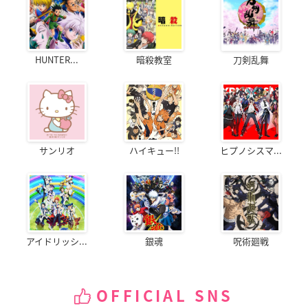
HUNTER...
暗殺教室
刀剣乱舞
サンリオ
ハイキュー!!
ヒプノシスマ...
アイドリッシ...
銀魂
呪術廻戦
OFFICIAL SNS