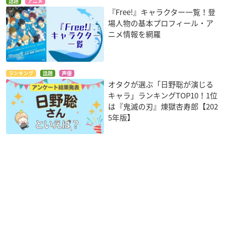
話題
アニメ
『Free!』キャラクター一覧！登
場人物の基本プロフィール・ア
ニメ情報を網羅
ランキング
話題
声優
オタクが選ぶ「日野聡が演じる
キャラ」ランキングTOP10！1位
は『鬼滅の刃』煉󠄁獄杏寿郎【202
5年版】