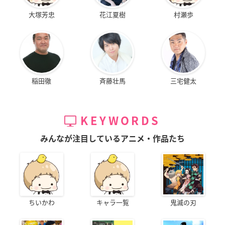
大塚芳忠
花江夏樹
村瀬歩
稲田徹
斉藤壮馬
三宅健太
KEYWORDS
みんなが注目しているアニメ・作品たち
ちいかわ
キャラ一覧
鬼滅の刃