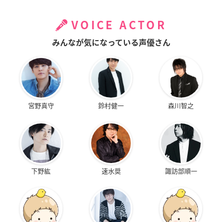
VOICE ACTOR
みんなが気になっている声優さん
宮野真守
鈴村健一
森川智之
下野紘
速水奨
諏訪部順一