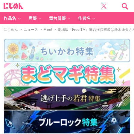
に
じ
め
ん
作品名
声優
舞台俳優
作者名
にじめん
>
ニュース
>
Free!
> 劇場版『Free!TM』舞台挨拶衣装は鈴木達