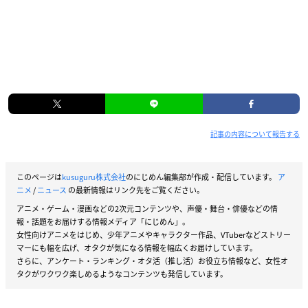
記事の内容について報告する
このページは
kusuguru株式会社
のにじめん編集部が作成・配信しています。
ア
ニメ
/
ニュース
の最新情報はリンク先をご覧ください。
アニメ・ゲーム・漫画などの2次元コンテンツや、声優・舞台・俳優などの情
報・話題をお届けする情報メディア「にじめん」。
女性向けアニメをはじめ、少年アニメやキャラクター作品、VTuberなどストリー
マーにも幅を広げ、オタクが気になる情報を幅広くお届けしています。
さらに、アンケート・ランキング・オタ活（推し活）お役立ち情報など、女性オ
タクがワクワク楽しめるようなコンテンツも発信しています。