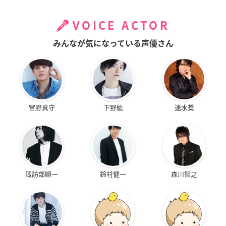
VOICE ACTOR
みんなが気になっている声優さん
宮野真守
下野紘
速水奨
諏訪部順一
鈴村健一
森川智之