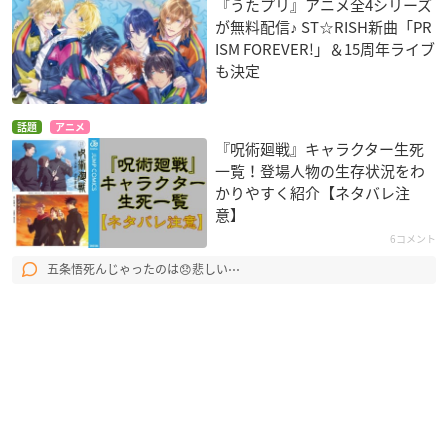
『うたプリ』アニメ全4シリーズ
が無料配信♪ ST☆RISH新曲「PR
ISM FOREVER!」＆15周年ライブ
も決定
話題
アニメ
『呪術廻戦』キャラクター生死
一覧！登場人物の生存状況をわ
かりやすく紹介【ネタバレ注
意】
6コメント
五条悟死んじゃったのは😞悲しい⋯