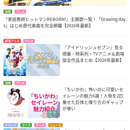
話題
アニメ
『家庭教師ヒットマンREBORN!』主題歌一覧！「Drawing day
s」はじめ歴代楽曲を完全網羅【2026年最新】
劇場アニメ
アニメ
『アイドリッシュセブン』見る
順番・時系列・TVアニメ＆劇場
版全作品まとめ【2026年最新】
話題
アニメ
『ちいかわ』怖いのに可愛いセ
イレーンの魅力6選！人魚を2匹
乗せた巨体と喋り方のギャップ
が尊い
イベント
ライブ
アニメ
ニュース