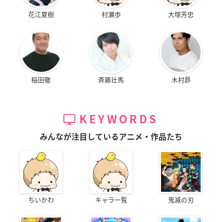
花江夏樹
村瀬歩
大塚芳忠
稲田徹
斉藤壮馬
木村昴
KEYWORDS
みんなが注目しているアニメ・作品たち
ちいかわ
キャラ一覧
鬼滅の刃