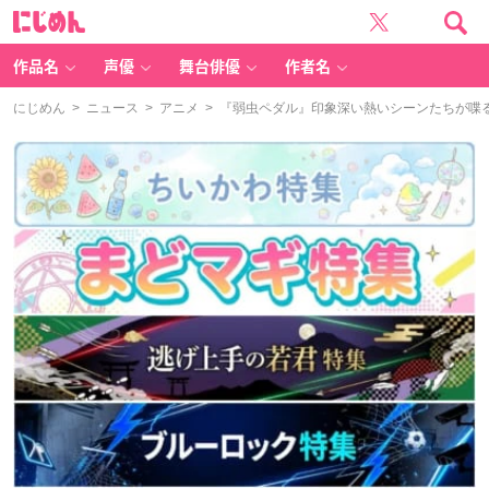
に
じ
め
ん
作品名
声優
舞台俳優
作者名
にじめん
>
ニュース
>
アニメ
> 『弱虫ペダル』印象深い熱いシーンたちが喋る