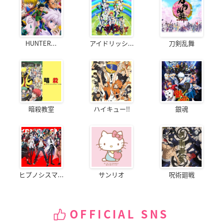
HUNTER...
アイドリッシ...
刀剣乱舞
暗殺教室
ハイキュー!!
銀魂
ヒプノシスマ...
サンリオ
呪術廻戦
OFFICIAL SNS