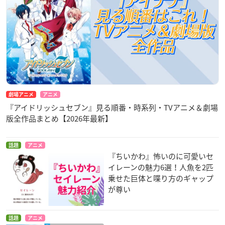
劇場アニメ
アニメ
『アイドリッシュセブン』見る順番・時系列・TVアニメ＆劇場
版全作品まとめ【2026年最新】
話題
アニメ
『ちいかわ』怖いのに可愛いセ
イレーンの魅力6選！人魚を2匹
乗せた巨体と喋り方のギャップ
が尊い
話題
アニメ