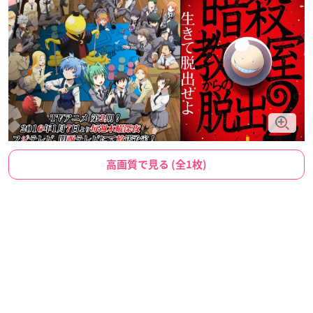
高画質で見る (全1枚)