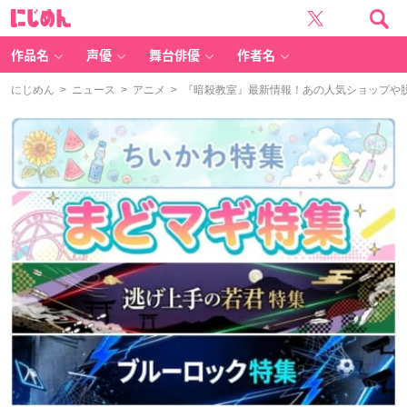
に
じ
め
ん
作品名
声優
舞台俳優
作者名
にじめん
>
ニュース
>
アニメ
> 『暗殺教室』最新情報！あの人気ショップや