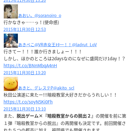
あおい。
@soranoiro_o
行かなきゃ……っ！(使命感)
2015年11月30日 12:53
あきぺこ@VR赤女王ｷﾀ━！！
@ladrut_LoV
行きてー！！！誰か行きましょー！！！
しかし、ほかのところは2daysなのになぜに盛岡だけ1day！？
https://t.co/BNnMbqA4nH
2015年11月30日 13:20
あきと、デレステP
@akito_scl
秋田公演遂に来たー!!!暗殺教室大好きだからうれしい！！
https://t.co/soyN5Ki0Fh
2015年11月30日 13:10
また、
の開催を前に第
脱出ゲーム×『暗殺教室からの脱出２』
１弾『暗殺教室からの脱出』の
再開催
も決定です。前回開催さ
れた５つの都市に加え、福岡県でも開催されます。