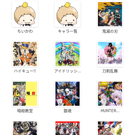
ちいかわ
キャラ一覧
鬼滅の刃
ハイキュー!!
アイドリッシ...
刀剣乱舞
暗殺教室
銀魂
HUNTER...