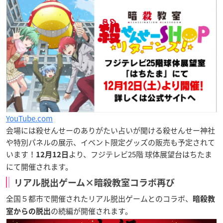
YouTube.com
会場には殺せんせーのありがたい占いが聞ける
殺せんせー神社
や
特別パネルの展示
、
イベント限定グッズ
の販売も予定されて
います！
より、フジテレビ25階 球体展望台はちたま
12月12日
にて開催されます。
リアル脱出ゲーム×暗殺教室コラボ再び
全国５都市で開催されたリアル脱出ゲームとのコラボ、
暗殺教
の続編が開催されます。
室からの脱出