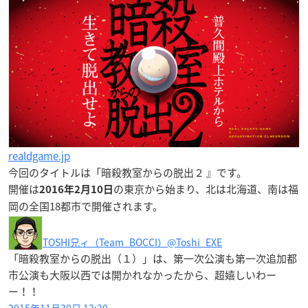
realdgame.jp
今回のタイトルは「
暗殺教室からの脱出２
』です。
開催は
の東京から始まり、北は北海道、南は福
2016年2月10日
岡の全国18都市で開催されます。
TOSHI兄ィ（Team_BOCCI）
@Toshi_EXE
「暗殺教室からの脱出（１）」は、第一次公演も第一次追加都
市公演も大阪以西では開かれなかったから、超嬉しいわー
ー！！
2015年11月30日 13:20