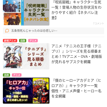
『呪術廻戦』キャラクター生死
一覧！登場人物の生存状況をわ
かりやすく紹介【ネタバレ注
意】
7コメント
五条悟死んじゃったのは😞悲しい⋯
劇場アニメ
話題
アニメ
アニメ『テニスの王子様（テニ
プリ）』シリーズを見る順番ま
とめ！TVアニメ・OVA・劇場版
が見れるサブスクを網羅
話題
アニメ
『僕のヒーローアカデミア（ヒ
ロアカ）』キャラクター一覧
個性・アニメ声優・ヒーロー名
を全網羅