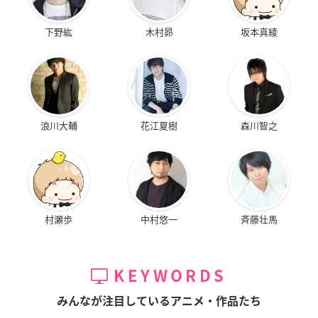
下野紘
木村昴
坂本真綾
浪川大輔
花江夏樹
森川智之
村瀬歩
中村悠一
斉藤壮馬
KEYWORDS
みんなが注目しているアニメ・作品たち