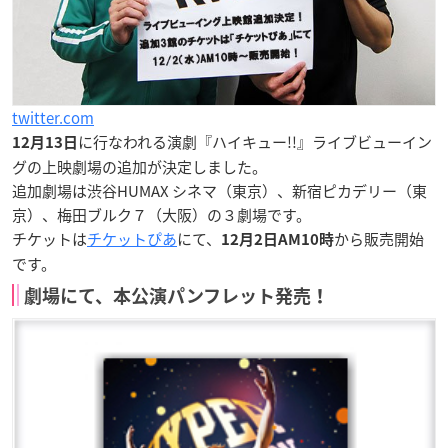
twitter.com
に行なわれる演劇『ハイキュー!!』ライブビューイン
12月13日
グの
上映劇場の追加
が決定しました。
追加劇場は
渋谷HUMAX シネマ（東京）、新宿ピカデリー（東
京）、梅田ブルク７（大阪）
の３劇場です。
チケットは
チケットぴあ
にて、
から販売開始
12月2日AM10時
です。
劇場にて、本公演パンフレット発売！