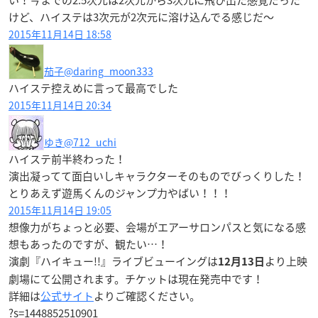
けど、ハイステは3次元が2次元に溶け込んでる感じだ〜
2015年11月14日 18:58
茄子
@daring_moon333
ハイステ控えめに言って最高でした
2015年11月14日 20:34
ゆき
@712_uchi
ハイステ前半終わった！
演出凝ってて面白いしキャラクターそのものでびっくりした！
とりあえず遊馬くんのジャンプ力やばい！！！
2015年11月14日 19:05
想像力がちょっと必要、会場がエアーサロンパスと気になる感
想もあったのですが、観たい…！
演劇『ハイキュー!!』ライブビューイングは
より上映
12月13日
劇場にて公開されます。チケットは現在発売中です！
詳細は
公式サイト
よりご確認ください。
?s=1448852510901