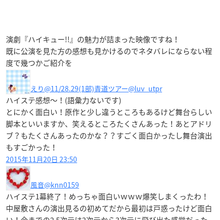
演劇『ハイキュー!!』の魅力が詰まった映像ですね！
既に公演を見た方の感想も見かけるのでネタバレにならない程
度で幾つかご紹介を
えり@11/28.29(1部)青道ツアー
@luv_utpr
ハイステ感想〜！(語彙力ないです)
とにかく面白い！原作と少し違うところもあるけど舞台らしい
脚本といいますか、笑えるところたくさんあった！あとアドリ
ブ？もたくさんあったのかな？？すごく面白かったし舞台演出
もすごかった！
2015年11月20日 23:50
風音
@knn0159
ハイステ1幕終了！めっちゃ面白いｗｗｗ爆笑しまくったわ！
中屋敷さんの演出見るの初めてだから最初は戸惑ったけど面白
い！今までの2.5次元は2次元から3次元に飛び出た感覚だった