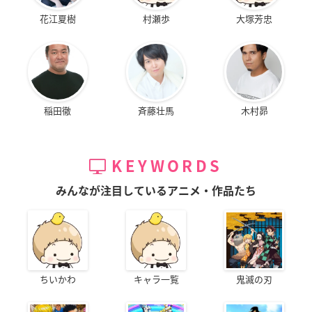
花江夏樹
村瀬歩
大塚芳忠
稲田徹
斉藤壮馬
木村昴
KEYWORDS
みんなが注目しているアニメ・作品たち
ちいかわ
キャラ一覧
鬼滅の刃