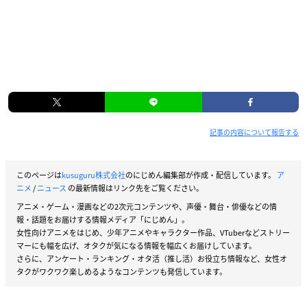
記事の内容について報告する
このページは
kusuguru株式会社
のにじめん編集部が作成・配信しています。
ア
ニメ
/
ニュース
の最新情報はリンク先をご覧ください。
アニメ・ゲーム・漫画などの2次元コンテンツや、声優・舞台・俳優などの情
報・話題をお届けする情報メディア「にじめん」。
女性向けアニメをはじめ、少年アニメやキャラクター作品、VTuberなどストリー
マーにも幅を広げ、オタクが気になる情報を幅広くお届けしています。
さらに、アンケート・ランキング・オタ活（推し活）お役立ち情報など、女性オ
タクがワクワク楽しめるようなコンテンツも発信しています。