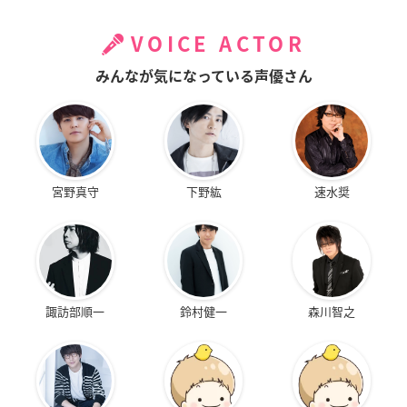
VOICE ACTOR
みんなが気になっている声優さん
宮野真守
下野紘
速水奨
諏訪部順一
鈴村健一
森川智之