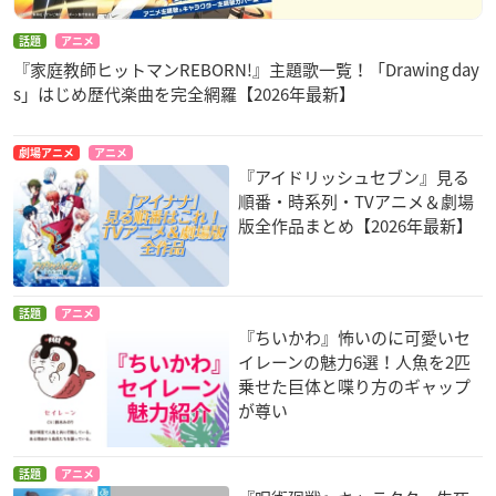
話題
アニメ
『家庭教師ヒットマンREBORN!』主題歌一覧！「Drawing day
s」はじめ歴代楽曲を完全網羅【2026年最新】
劇場アニメ
アニメ
『アイドリッシュセブン』見る
順番・時系列・TVアニメ＆劇場
版全作品まとめ【2026年最新】
話題
アニメ
『ちいかわ』怖いのに可愛いセ
イレーンの魅力6選！人魚を2匹
乗せた巨体と喋り方のギャップ
が尊い
話題
アニメ