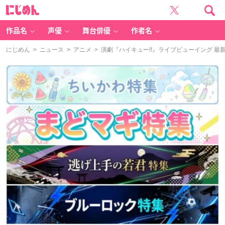
に
じ
め
ん
作品名
声優
舞台俳優
作者名
にじめん
>
ニュース
>
アニメ
> 演劇『ハイキュー!!』ライブビューイング 