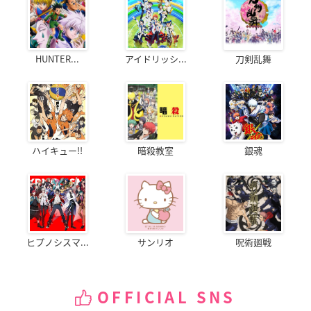
HUNTER...
アイドリッシ...
刀剣乱舞
ハイキュー!!
暗殺教室
銀魂
ヒプノシスマ...
サンリオ
呪術廻戦
OFFICIAL SNS