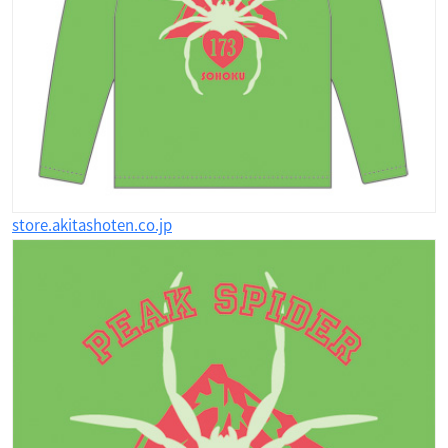
store.akitashoten.co.jp