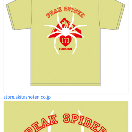
store.akitashoten.co.jp