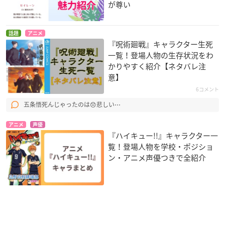
が尊い
話題
アニメ
『呪術廻戦』キャラクター生死
一覧！登場人物の生存状況をわ
かりやすく紹介【ネタバレ注
意】
6コメント
五条悟死んじゃったのは😞悲しい⋯
アニメ
声優
『ハイキュー!!』キャラクター一
覧！登場人物を学校・ポジショ
ン・アニメ声優つきで全紹介