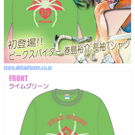
store.akitashoten.co.jp