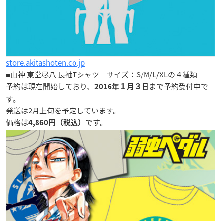
store.akitashoten.co.jp
■山神 東堂尽八 長袖Tシャツ サイズ：
S/M/L/XL
の４種類
予約は現在開始しており、
まで予約受付中で
2016年１月３日
す。
発送は2月上旬を予定しています。
価格は
です。
4,860円（税込）