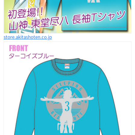
store.akitashoten.co.jp