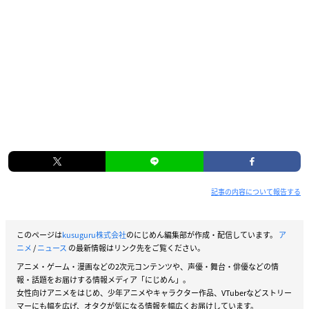
記事の内容について報告する
このページは
kusuguru株式会社
のにじめん編集部が作成・配信しています。
ア
ニメ
/
ニュース
の最新情報はリンク先をご覧ください。
アニメ・ゲーム・漫画などの2次元コンテンツや、声優・舞台・俳優などの情
報・話題をお届けする情報メディア「にじめん」。
女性向けアニメをはじめ、少年アニメやキャラクター作品、VTuberなどストリー
マーにも幅を広げ、オタクが気になる情報を幅広くお届けしています。