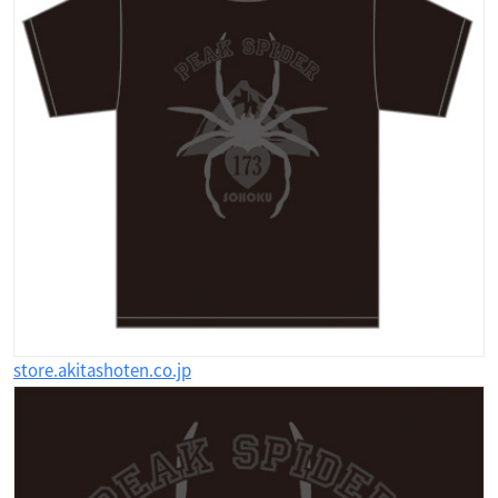
store.akitashoten.co.jp