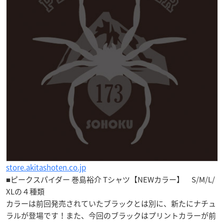
store.akitashoten.co.jp
■ピークスパイダー 巻島裕介 Tシャツ【NEWカラー】
S/M/L/
XL
の４種類
カラーは前回発売されていたブラックとは別に、新たにナチュ
ラルが登場です！また、今回のブラックはプリントカラーが前