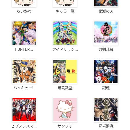
ちいかわ
キャラ一覧
鬼滅の刃
HUNTER...
アイドリッシ...
刀剣乱舞
ハイキュー!!
暗殺教室
銀魂
ヒプノシスマ...
サンリオ
呪術廻戦