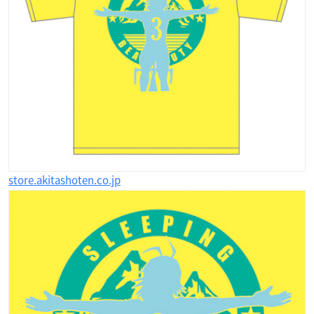
store.akitashoten.co.jp