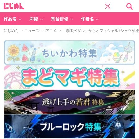
に
じ
め
ん
作品名
声優
舞台俳優
作者名
にじめん
>
ニュース
>
アニメ
> 『弱虫ペダル』からオフィシャルTシャツが