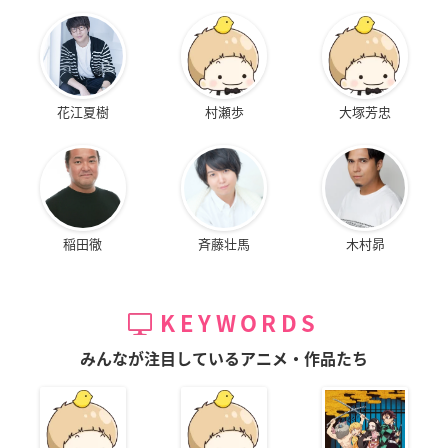
花江夏樹
村瀬歩
大塚芳忠
稲田徹
斉藤壮馬
木村昴
KEYWORDS
みんなが注目しているアニメ・作品たち