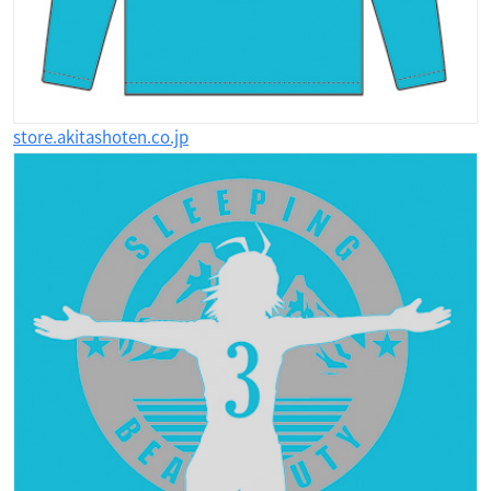
store.akitashoten.co.jp