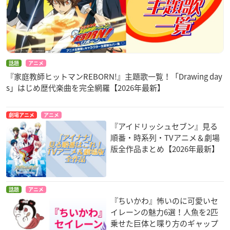
話題
アニメ
『家庭教師ヒットマンREBORN!』主題歌一覧！「Drawing day
s」はじめ歴代楽曲を完全網羅【2026年最新】
劇場アニメ
アニメ
『アイドリッシュセブン』見る
順番・時系列・TVアニメ＆劇場
版全作品まとめ【2026年最新】
話題
アニメ
『ちいかわ』怖いのに可愛いセ
イレーンの魅力6選！人魚を2匹
乗せた巨体と喋り方のギャップ