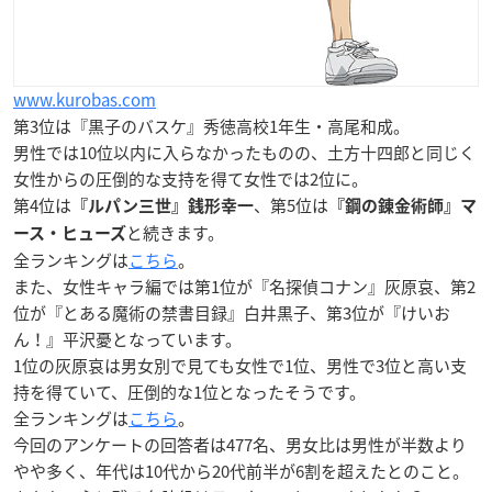
www.kurobas.com
第3位は『黒子のバスケ』秀徳高校1年生・高尾和成。
男性では10位以内に入らなかったものの、土方十四郎と同じく
女性からの圧倒的な支持を得て女性では2位に。
第4位は
、第5位は
『ルパン三世』銭形幸一
『鋼の錬金術師』マ
と続きます。
ース・ヒューズ
全ランキングは
こちら
。
また、女性キャラ編では第1位が『名探偵コナン』灰原哀、第2
位が『とある魔術の禁書目録』白井黒子、第3位が『けいお
ん！』平沢憂となっています。
1位の灰原哀は男女別で見ても女性で1位、男性で3位と高い支
持を得ていて、圧倒的な1位となったそうです。
全ランキングは
こちら
。
今回のアンケートの回答者は477名、男女比は男性が半数より
やや多く、年代は10代から20代前半が6割を超えたとのこと。