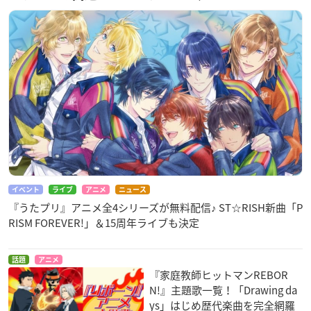
イベント
ライブ
アニメ
ニュース
『うたプリ』アニメ全4シリーズが無料配信♪ ST☆RISH新曲「P
RISM FOREVER!」＆15周年ライブも決定
話題
アニメ
『家庭教師ヒットマンREBOR
N!』主題歌一覧！「Drawing da
ys」はじめ歴代楽曲を完全網羅