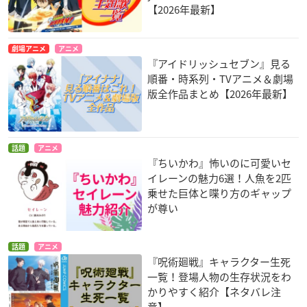
【2026年最新】
劇場アニメ
アニメ
『アイドリッシュセブン』見る
順番・時系列・TVアニメ＆劇場
版全作品まとめ【2026年最新】
話題
アニメ
『ちいかわ』怖いのに可愛いセ
イレーンの魅力6選！人魚を2匹
乗せた巨体と喋り方のギャップ
が尊い
話題
アニメ
『呪術廻戦』キャラクター生死
一覧！登場人物の生存状況をわ
かりやすく紹介【ネタバレ注
意】