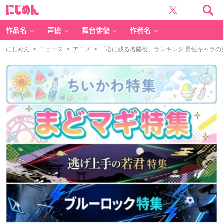
に
じ
め
ん
作品名
声優
舞台俳優
作者名
にじめん
>
ニュース
>
アニメ
> 「心に残る名脇役」ランキング 男性キャラの