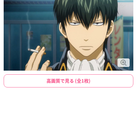
高画質で見る (全1枚)