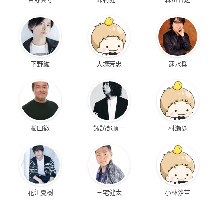
下野紘
大塚芳忠
速水奨
稲田徹
諏訪部順一
村瀬歩
花江夏樹
三宅健太
小林沙苗