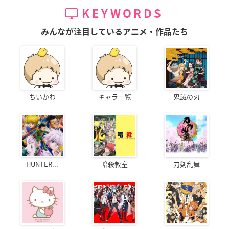
KEYWORDS
みんなが注目しているアニメ・作品たち
ちいかわ
キャラ一覧
鬼滅の刃
HUNTER...
暗殺教室
刀剣乱舞