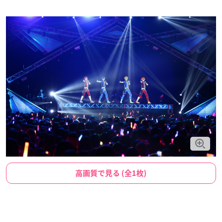
高画質で見る (全1枚)