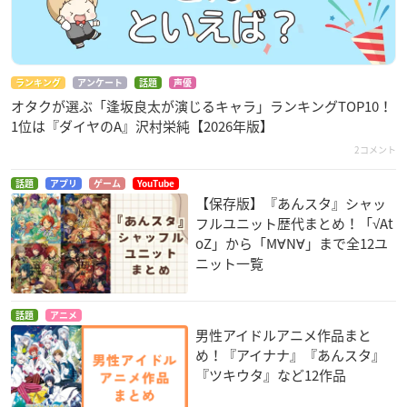
ランキング
アンケート
話題
声優
オタクが選ぶ「逢坂良太が演じるキャラ」ランキングTOP10！
1位は『ダイヤのA』沢村栄純【2026年版】
2コメント
話題
アプリ
ゲーム
YouTube
【保存版】『あんスタ』シャッ
フルユニット歴代まとめ！「√At
oZ」から「M∀N∀」まで全12ユ
ニット一覧
話題
アニメ
男性アイドルアニメ作品まと
め！『アイナナ』『あんスタ』
『ツキウタ』など12作品