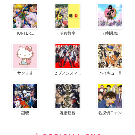
HUNTER...
暗殺教室
刀剣乱舞
サンリオ
ヒプノシスマ...
ハイキュー!!
銀魂
呪術廻戦
名探偵コナン