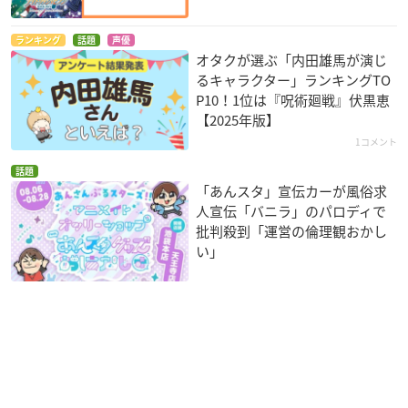
ランキング
話題
声優
オタクが選ぶ「内田雄馬が演じ
るキャラクター」ランキングTO
P10！1位は『呪術廻戦』伏黒恵
【2025年版】
1コメント
話題
「あんスタ」宣伝カーが風俗求
人宣伝「バニラ」のパロディで
批判殺到「運営の倫理観おかし
い」