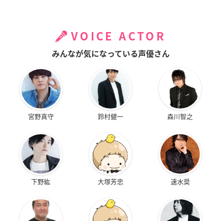
VOICE ACTOR
みんなが気になっている声優さん
宮野真守
鈴村健一
森川智之
下野紘
大塚芳忠
速水奨