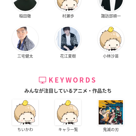
稲田徹
村瀬歩
諏訪部順一
三宅健太
花江夏樹
小林沙苗
KEYWORDS
みんなが注目しているアニメ・作品たち
ちいかわ
キャラ一覧
鬼滅の刃