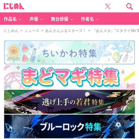
に
じ
め
ん
作品名
声優
舞台俳優
作者名
にじめん
>
ニュース
>
あんさんぶるスターズ！
> 『あんスタ』“スタライ5