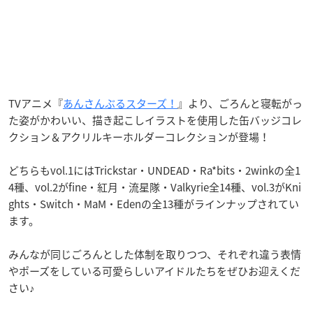
TVアニメ『
あんさんぶるスターズ！
』より、ごろんと寝転がっ
た姿がかわいい、描き起こしイラストを使用した缶バッジコレ
クション＆アクリルキーホルダーコレクションが登場！
どちらもvol.1にはTrickstar・UNDEAD・Ra*bits・2winkの全1
4種、vol.2がfine・紅月・流星隊・Valkyrie全14種、vol.3がKni
ghts・Switch・MaM・Edenの全13種がラインナップされてい
ます。
みんなが同じごろんとした体制を取りつつ、それぞれ違う表情
やポーズをしている可愛らしいアイドルたちをぜひお迎えくだ
さい♪