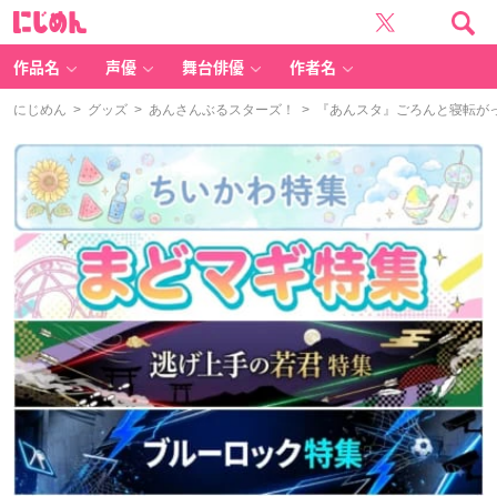
に
じ
め
ん
作品名
声優
舞台俳優
作者名
にじめん
>
グッズ
>
あんさんぶるスターズ！
> 『あんスタ』ごろんと寝転が