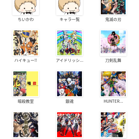
ちいかわ
キャラ一覧
鬼滅の刃
ハイキュー!!
アイドリッシ...
刀剣乱舞
暗殺教室
銀魂
HUNTER...