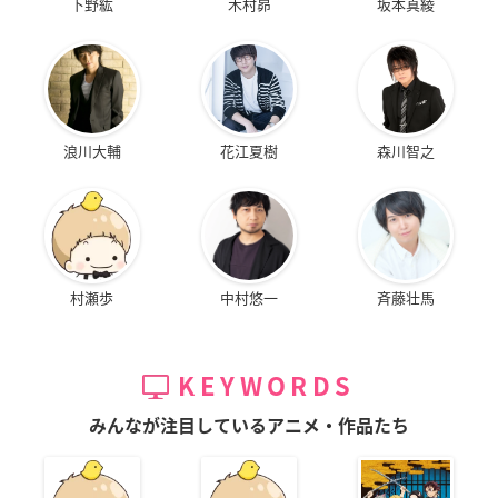
下野紘
木村昴
坂本真綾
浪川大輔
花江夏樹
森川智之
村瀬歩
中村悠一
斉藤壮馬
KEYWORDS
みんなが注目しているアニメ・作品たち