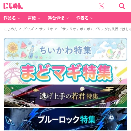
に
じ
め
ん
作品名
声優
舞台俳優
作者名
にじめん
>
グッズ
>
サンリオ
> 『サンリオ』ポムポムプリンがお風呂ではし