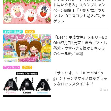
トぬいぐるみ」スタンプキャン
ペーン開催！『刀剣乱舞』やサ
ンリオのマスコット購入権利を
ゲット
オタ活・推し活
グッズ
「Dear：平成女児」メモリーBO
OKが7月7日発売！まめゴマ・お
茶犬・ウサハナら懐かしキャラ
のシール帳が登場
ファッション
グッズ
「サンリオ」×「KRY clothin
g」シナモンやマイメロがブラッ
クなロックスタイルに！
105