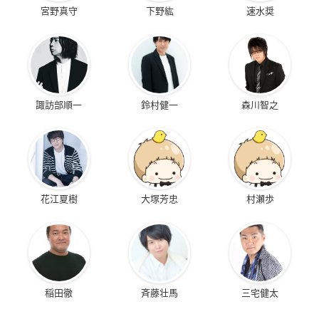
宮野真守
下野紘
速水奨
諏訪部順一
鈴村健一
森川智之
花江夏樹
大塚芳忠
村瀬歩
稲田徹
斉藤壮馬
三宅健太