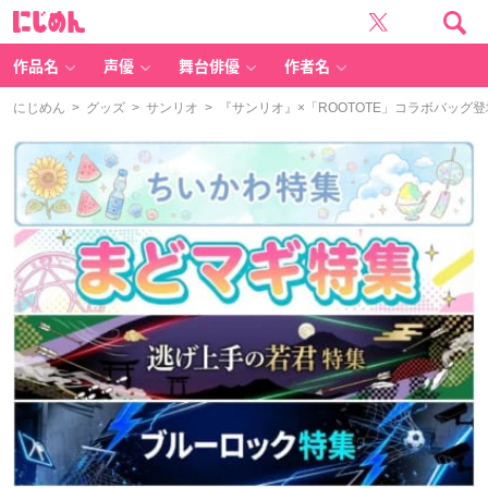
に
じ
め
ん
作品名
声優
舞台俳優
作者名
にじめん
>
グッズ
>
サンリオ
> 『サンリオ』×「ROOTOTE」コラボバッ