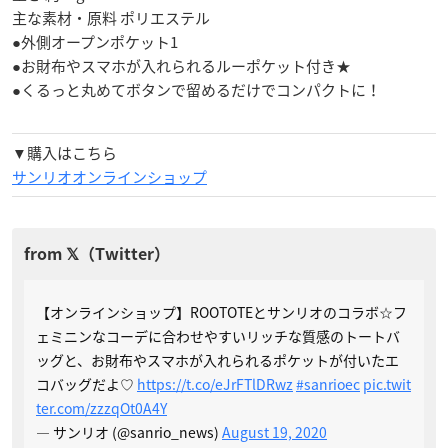
主な素材・原料 ポリエステル
●外側オープンポケット1
●お財布やスマホが入れられるルーポケット付き★
●くるっと丸めてボタンで留めるだけでコンパクトに！
▼購入はこちら
サンリオオンラインショップ
【オンラインショップ】ROOTOTEとサンリオのコラボ☆フ
ェミニンなコーデに合わせやすいリッチな質感のトートバ
ッグと、お財布やスマホが入れられるポケットが付いたエ
コバッグだよ♡
https://t.co/eJrFTlDRwz
#sanrioec
pic.twit
ter.com/zzzqOt0A4Y
— サンリオ (@sanrio_news)
August 19, 2020