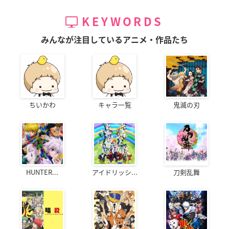
KEYWORDS
みんなが注目しているアニメ・作品たち
ちいかわ
キャラ一覧
鬼滅の刃
HUNTER...
アイドリッシ...
刀剣乱舞