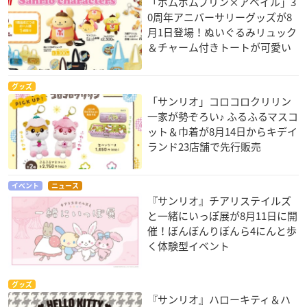
「ポムポムプリン×アベイル」3
0周年アニバーサリーグッズが8
月1日登場！ぬいぐるみリュック
＆チャーム付きトートが可愛い
グッズ
「サンリオ」コロコロクリリン
一家が勢ぞろい♪ ふるふるマスコ
ット＆巾着が8月14日からキデイ
ランド23店舗で先行販売
イベント
ニュース
『サンリオ』チアリステイルズ
と一緒にいっぽ展が8月11日に開
催！ぼんぼんりぼんら4にんと歩
く体験型イベント
グッズ
『サンリオ』ハローキティ＆ハ