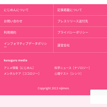
にじめんについて
記事掲載について
お問い合わせ
プレスリリース送付先
利用規約
プライバシーポリシー
インフォマティブデータポリシ
運営会社
ー
kusuguru
media
アニメ情報［にじめん］
科学ニュース［ナゾロジー］
メンタルケア［ココロジー］
心理テスト［シンリ］
Copyright 2013 nijimen.