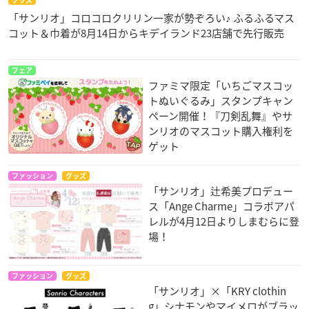
グッズ
「サンリオ」コロコロクリリン一家が勢ぞろい♪ ふるふるマス
コット＆巾着が8月14日からキデイランド23店舗で先行販売
フェア
ファミマ限定「いちごマスコッ
トぬいぐるみ」スタンプキャン
ペーン開催！『刀剣乱舞』やサ
ンリオのマスコット購入権利を
ゲット
ファッション
グッズ
「サンリオ」辻希美プロデュー
ス「Ange Charme」コラボアパ
レルが4月12日よりしまむらに登
場！
ファッション
グッズ
「サンリオ」×「KRY clothin
g」シナモンやマイメロがブラッ