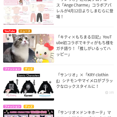
ス「Ange Charme」コラボアパ
レルが4月12日よりしまむらに登
場！
YouTube
ニュース
「キティ×もちまる日記」YouT
ube初コラボでキティがもち様を
ガチ語り！「推しがいるってハ
ッピー」
ファッション
グッズ
「サンリオ」×「KRY clothin
g」シナモンやマイメロがブラッ
クなロックスタイルに！
105
ファッション
グッズ
「サンリオ×ドンキホーテ」マ