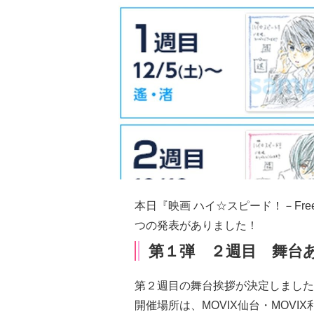
本日『映画 ハイ☆スピード！－Free!
つの発表がありました！
第１弾 ２週目 舞台
第２週目の
舞台挨拶が決定
しまし
開催場所は、MOVIX仙台・MOVI