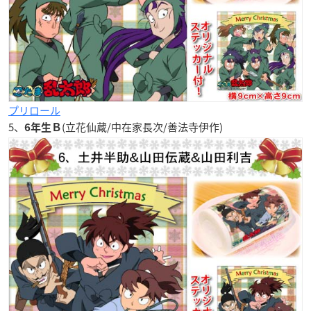
プリロール
5、
(立花仙蔵/中在家長次/善法寺伊作)
6年生Ｂ