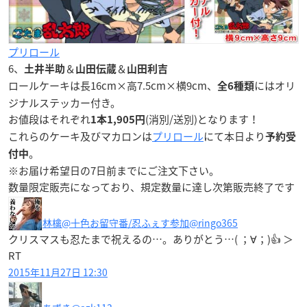
プリロール
6、
＆
＆
土井半助
山田伝蔵
山田利吉
ロールケーキは長16cm×高7.5cm×横9cm、
にはオリ
全6種類
ジナルステッカー付き。
お値段はそれぞれ
(消別/送別)となります！
1本
1,905
円
これらのケーキ及びマカロンは
プリロール
にて本日より
予約受
。
付中
※お届け希望日の
7日前
までにご注文下さい。
数量限定販売になっており、規定数量に達し次第販売終了です
林檎@十色お留守番/忍ふぇす参加
@ringo365
クリスマスも忍たまで祝えるの…。ありがとう…( ；∀；)👍 ＞
RT
2015年11月27日 12:30