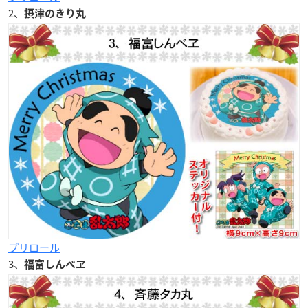
2、
摂津のきり丸
プリロール
3、
福富しんべ
ヱ