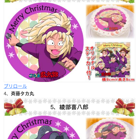
プリロール
4、
斉藤タカ丸