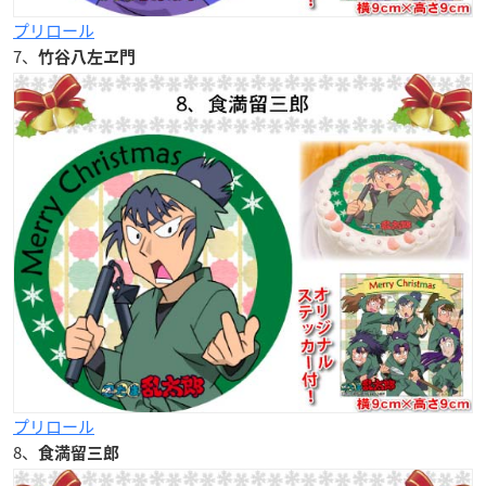
プリロール
7、
竹谷八左ヱ門
プリロール
8、
食満留三郎