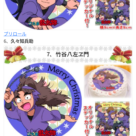
プリロール
6、
久々知兵助