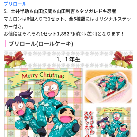
プリロール
5、
＆
＆
＆
土井半助
山田伝蔵
山田利吉
タソガレドキ忍者
マカロンは
入りで
、
にはオリジナルステッ
6個
1セット
全5種類
カー付き。
お値段はそれぞれ
(消別/送別)となります！
1セット
1,852
円
プリロール(ロールケーキ)