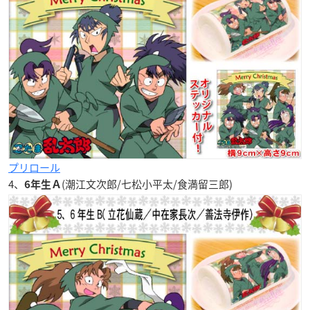
プリロール
4、
(潮江文次郎/七松小平太/食満留三郎)
6年生Ａ