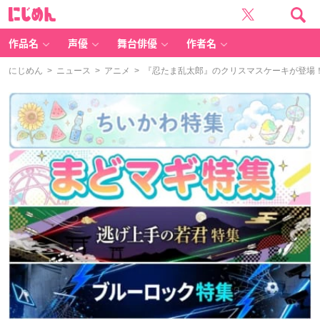
に
じ
め
ん
作品名
声優
舞台俳優
作者名
にじめん
>
ニュース
>
アニメ
> 『忍たま乱太郎』のクリスマスケーキが登場