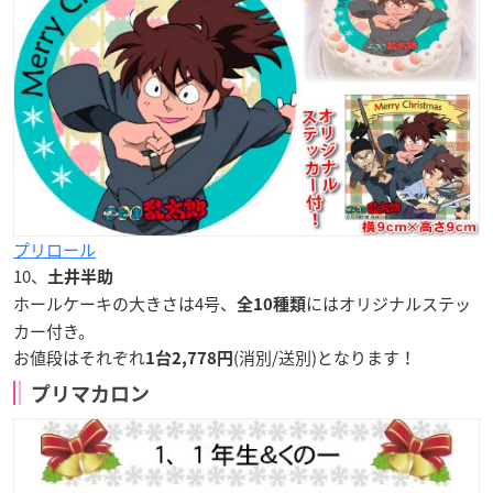
プリロール
10、
土井半助
ホールケーキの大きさは4号、
にはオリジナルステッ
全10種類
カー付き。
お値段はそれぞれ
(消別/送別)となります！
1台
2,778
円
プリマカロン