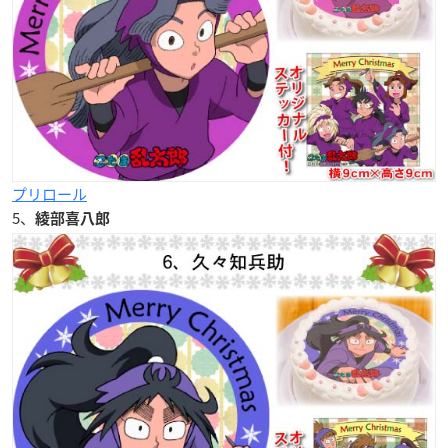
プリロール
5、
綾部喜八郎