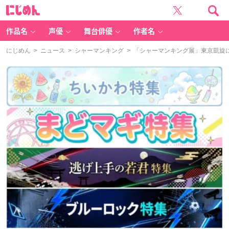
に
じ
め
ん
作品名
声優
舞台俳優
作者名
にじめん
>
ニュース
>
シャーマンキング
> 「シャーマンキング展」東京凱旋