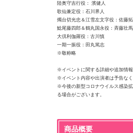
陸奥守吉行役： 濱健人
歌仙兼定役：石川界人
燭台切光忠＆江雪左文字役：佐藤拓
鯰尾藤四郎＆鶴丸国永役：斉藤壮馬
大倶利伽羅役：古川慎
一期一振役：田丸篤志
※敬称略
※イベントに関する詳細や追加情報
※イベント内容や出演者は予告なく
※今後の新型コロナウイルス感染拡
る場合がございます。
商品概要