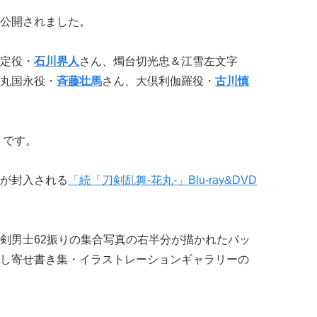
公開されました。
定役・
石川界人
さん、燭台切光忠＆江雪左文字
丸国永役・
斉藤壮馬
さん、大倶利伽羅役・
古川慎
）です。
が封入される
「続「刀剣乱舞-花丸-」Blu-ray&DVD
剣男士62振りの集合写真の右半分が描かれたパッ
し寄せ書き集・イラストレーションギャラリーの