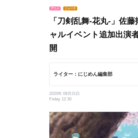
アニメ
ニュース
「刀剣乱舞-花丸-」佐
ャルイベント追加出演者発
開
ライター：にじめん編集部
2020年 08月21日
Friday 12:30