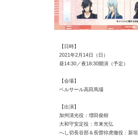
【日時】
2021年2月14日（日）
昼14:30／夜18:30開演（予定）
【会場】
ベルサール高田馬場
【出演】
加州清光役：増田俊樹
大和守安定役：市来光弘
へし切長谷部＆長曽祢虎徹役：新垣