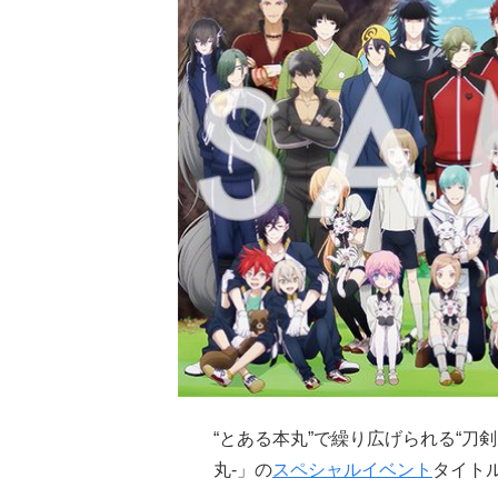
“とある本丸”で繰り広げられる“刀
丸-」の
スペシャルイベント
タイト