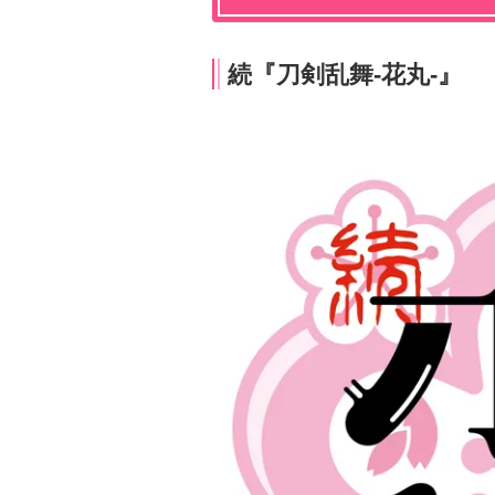
続『刀剣乱舞-花丸-』