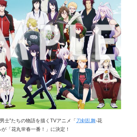
剣男士”たちの物語を描くTVアニメ「
刀剣乱舞
-花
ルが「花丸🌸春一番！」に決定！