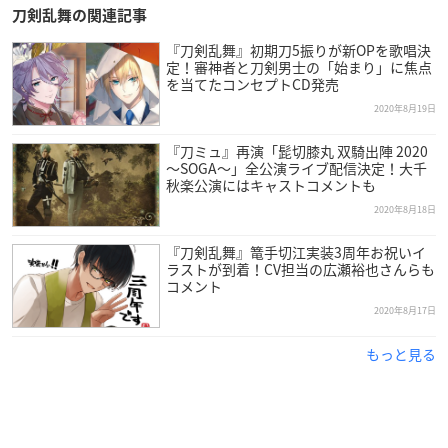
刀剣乱舞の関連記事
『刀剣乱舞』初期刀5振りが新OPを歌唱決
定！審神者と刀剣男士の「始まり」に焦点
を当てたコンセプトCD発売
2020年8月19日
『刀ミュ』再演「髭切膝丸 双騎出陣 2020
～SOGA～」全公演ライブ配信決定！大千
秋楽公演にはキャストコメントも
2020年8月18日
『刀剣乱舞』篭手切江実装3周年お祝いイ
ラストが到着！CV担当の広瀬裕也さんらも
コメント
2020年8月17日
もっと見る