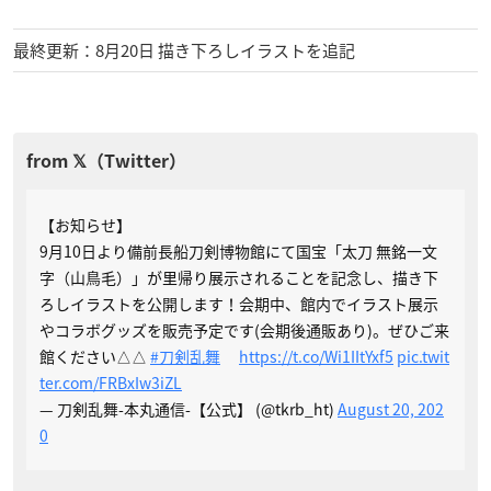
最終更新：8月20日 描き下ろしイラストを追記
【お知らせ】
9月10日より備前長船刀剣博物館にて国宝「太刀 無銘一文
字（山鳥毛）」が里帰り展示されることを記念し、描き下
ろしイラストを公開します！会期中、館内でイラスト展示
やコラボグッズを販売予定です(会期後通販あり)。ぜひご来
館ください△△
#刀剣乱舞
https://t.co/Wi1IItYxf5
pic.twit
ter.com/FRBxIw3iZL
— 刀剣乱舞-本丸通信-【公式】 (@tkrb_ht)
August 20, 202
0