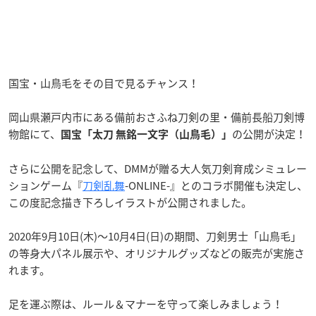
国宝・山鳥毛をその目で見るチャンス！
岡山県瀬戸内市にある備前おさふね刀剣の里・備前長船刀剣博
物館にて、
の公開が決定！
国宝「太刀 無銘一文字（山鳥毛）」
さらに公開を記念して、DMMが贈る大人気刀剣育成シミュレー
ションゲーム『
刀剣乱舞
-ONLINE-』とのコラボ開催も決定し、
この度記念描き下ろしイラストが公開されました。
2020年9月10日(木)～10月4日(日)の期間、刀剣男士「山鳥毛」
の等身大パネル展示や、オリジナルグッズなどの販売が実施さ
れます。
足を運ぶ際は、ルール＆マナーを守って楽しみましょう！