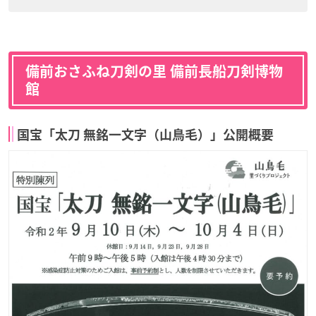
備前おさふね刀剣の里 備前長船刀剣博物
館
国宝「太刀 無銘一文字（山鳥毛）」公開概要