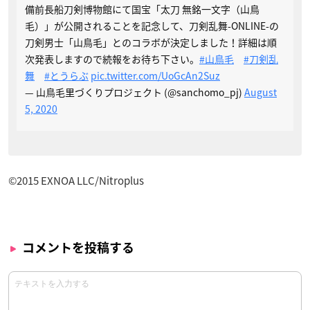
備前長船刀剣博物館にて国宝「太刀 無銘一文字（山鳥
毛）」が公開されることを記念して、刀剣乱舞-ONLINE-の
刀剣男士「山鳥毛」とのコラボが決定しました！詳細は順
次発表しますので続報をお待ち下さい。
#山鳥毛
#刀剣乱
舞
#とうらぶ
pic.twitter.com/UoGcAn2Suz
— 山鳥毛里づくりプロジェクト (@sanchomo_pj)
August
5, 2020
©2015 EXNOA LLC/Nitroplus
コメントを投稿する