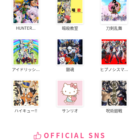
HUNTER...
暗殺教室
刀剣乱舞
アイドリッシ...
銀魂
ヒプノシスマ...
ハイキュー!!
サンリオ
呪術廻戦
OFFICIAL SNS