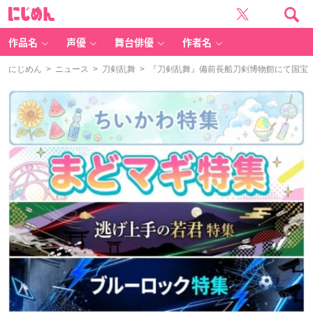
に
じ
め
ん
作品名
声優
舞台俳優
作者名
にじめん
>
ニュース
>
刀剣乱舞
> 『刀剣乱舞』備前長船刀剣博物館にて国宝