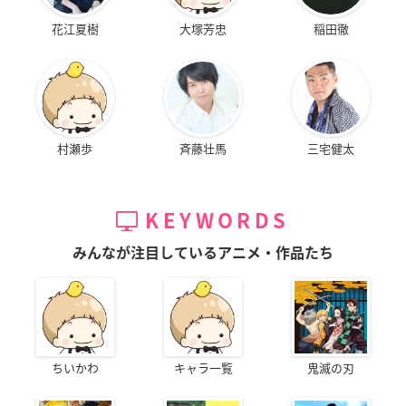
花江夏樹
大塚芳忠
稲田徹
村瀬歩
斉藤壮馬
三宅健太
KEYWORDS
みんなが注目しているアニメ・作品たち
ちいかわ
キャラ一覧
鬼滅の刃