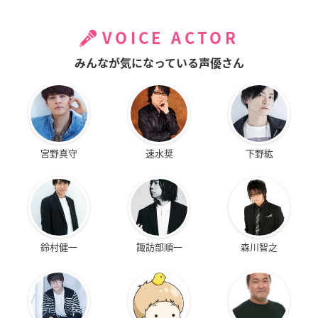
VOICE ACTOR
みんなが気になっている声優さん
宮野真守
速水奨
下野紘
鈴村健一
諏訪部順一
森川智之