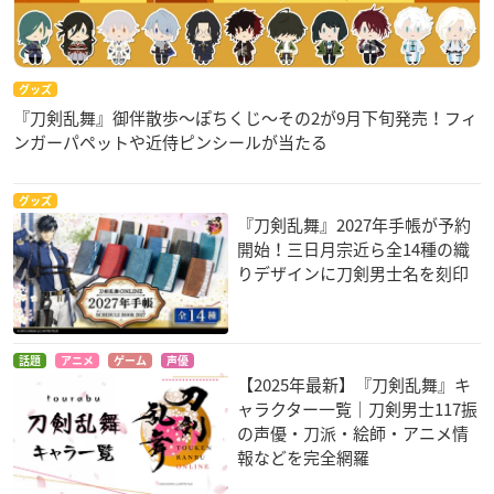
グッズ
『刀剣乱舞』御伴散歩～ぽちくじ～その2が9月下旬発売！フィ
ンガーパペットや近侍ピンシールが当たる
グッズ
『刀剣乱舞』2027年手帳が予約
開始！三日月宗近ら全14種の織
りデザインに刀剣男士名を刻印
話題
アニメ
ゲーム
声優
【2025年最新】『刀剣乱舞』キ
ャラクター一覧｜刀剣男士117振
の声優・刀派・絵師・アニメ情
報などを完全網羅