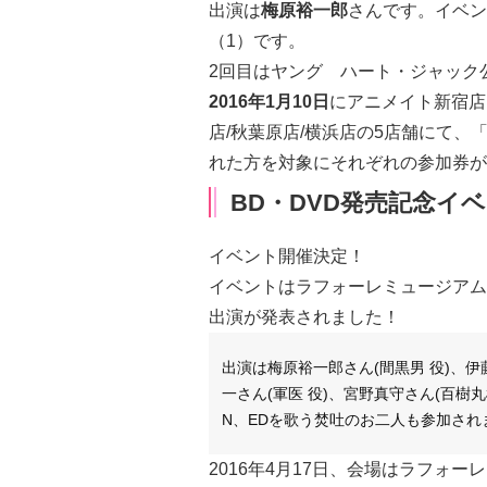
出演は
梅原裕一郎
さんです。イベン
（1）です。
2回目はヤング ハート・ジャック公
2016年1月10日
にアニメイト新宿店
店/秋葉原店/横浜店
の5店舗にて、
れた方を対象にそれぞれの参加券が
BD・DVD発売記念イ
イベント開催決定！
イベントはラフォーレミュージアム
出演が発表されました！
出演は梅原裕一郎さん(間黒男 役)、伊
一さん(軍医 役)、宮野真守さん(百樹丸
N、EDを歌う焚吐のお二人も参加され
2016年4月17日、会場はラフォ