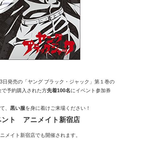
23日発売の「ヤング ブラック・ジャック」第１巻の
金で予約購入された方
先着100名
にイベント参加券
て、
黒い服
を身に着けご来場ください！
ベント アニメイト新宿店
ニメイト新宿店
でも開催されます。