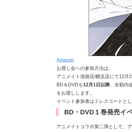
Amazon
お渡し会への参加方法は、
アニメイト池袋店/横浜店にて12月
BD＆DVDを
12月1日以降
、全額内
をお渡しします。
イベント参加者は
ドレスコード
とし
BD・DVD１巻発売イ
アニメイトコラボ第二弾として、
ア