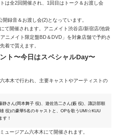
トは全2回開催され、1回目はトーク＆お渡し会
開録音＆お渡し会(2)となっています。
にて開催されます。
アニメイト渋谷店/新宿店/池袋
「アニメイト限定盤BD＆DVD」を対象店舗で予約さ
先着で貰えます。
ベント〜今日はスペシャルDay〜
六本木で行われ、主要キャストやアーティストの
藤静さん(岡本舞子 役)、遊佐浩二さん(藪 役)、諏訪部順
雄 役)の豪華5名のキャストと、OPを歌うUMI☆KUU
ます！
ーレミュージアム六本木にて開催されます。