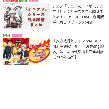
劇場アニメ
話題
アニメ
アニメ『テニスの王子様（テニ
プリ）』シリーズを見る順番ま
とめ！TVアニメ・OVA・劇場版
が見れるサブスクを網羅
話題
アニメ
『家庭教師ヒットマンREBOR
N!』主題歌一覧！「Drawing da
ys」はじめ歴代楽曲を完全網羅
【2026年最新】