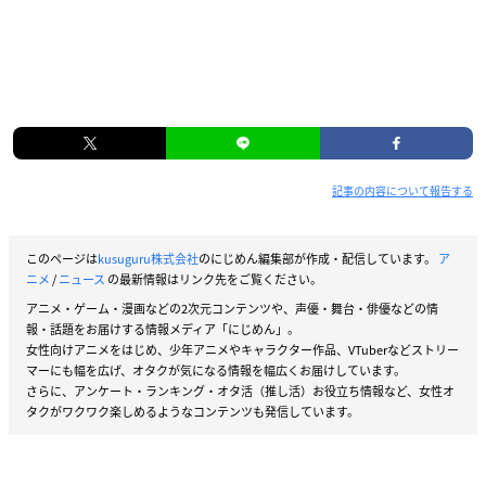
記事の内容について報告する
このページは
kusuguru株式会社
のにじめん編集部が作成・配信しています。
ア
ニメ
/
ニュース
の最新情報はリンク先をご覧ください。
アニメ・ゲーム・漫画などの2次元コンテンツや、声優・舞台・俳優などの情
報・話題をお届けする情報メディア「にじめん」。
女性向けアニメをはじめ、少年アニメやキャラクター作品、VTuberなどストリー
マーにも幅を広げ、オタクが気になる情報を幅広くお届けしています。
さらに、アンケート・ランキング・オタ活（推し活）お役立ち情報など、女性オ
タクがワクワク楽しめるようなコンテンツも発信しています。