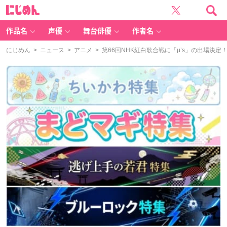
に
じ
め
ん
作品名
声優
舞台俳優
作者名
にじめん
>
ニュース
>
アニメ
> 第66回NHK紅白歌合戦に「μ’s」の出場決定