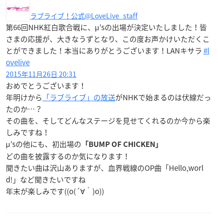
ラブライブ！公式
@LoveLive_staff
第66回NHK紅白歌合戦に、μ’sの出場が決定いたしました！皆
さまの応援が、大きなうずとなり、この度お声かけいただくこ
とができました！本当にありがとうございます！LANキサラ
#l
ovelive
2015年11月26日 20:31
おめでとうございます！
年明けから
「ラブライブ」の放送
がNHKで始まるのは伏線だっ
たのか…？
その曲を、そしてどんなステージを見せてくれるのか今から楽
しみですね！
μ’sの他にも、初出場の
「BUMP OF CHICKEN」
どの曲を披露するのか気になります！
聞きたい曲は沢山ありますが、血界戦線のOP曲「Hello,worl
d!」など聞きたいですね
年末が楽しみです((o(´∀｀)o))