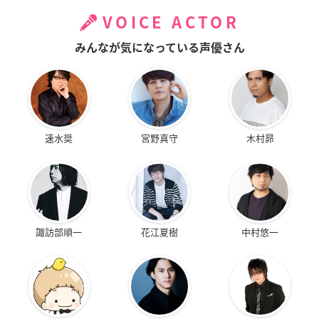
VOICE ACTOR
みんなが気になっている声優さん
速水奨
宮野真守
木村昴
諏訪部順一
花江夏樹
中村悠一