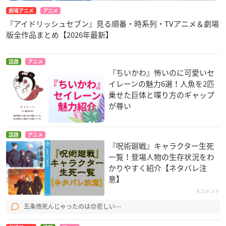
劇場アニメ
アニメ
『アイドリッシュセブン』見る順番・時系列・TVアニメ＆劇場
版全作品まとめ【2026年最新】
話題
アニメ
『ちいかわ』怖いのに可愛いセ
イレーンの魅力6選！人魚を2匹
乗せた巨体と喋り方のギャップ
が尊い
話題
アニメ
『呪術廻戦』キャラクター生死
一覧！登場人物の生存状況をわ
かりやすく紹介【ネタバレ注
意】
8コメント
五条悟死んじゃったのは😞悲しい⋯