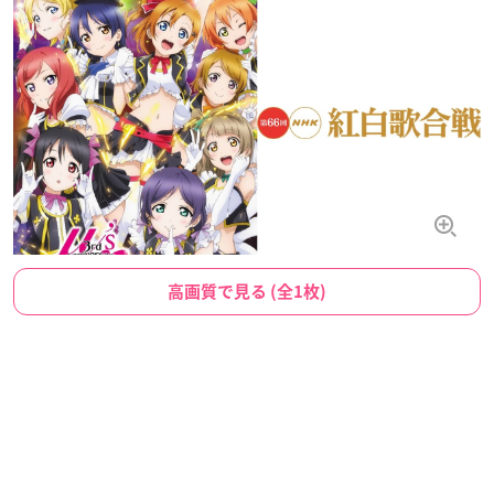
高画質で見る (全1枚)