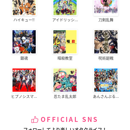
ハイキュー!!
アイドリッシ...
刀剣乱舞
銀魂
暗殺教室
呪術廻戦
ヒプノシスマ...
忍たま乱太郎
あんさんぶる...
OFFICIAL SNS
フォローしてより楽しいオタクライフ！