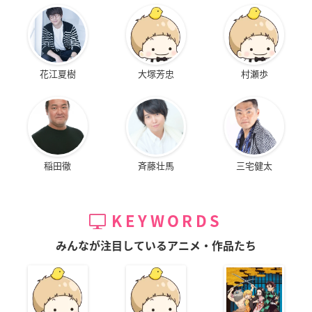
花江夏樹
大塚芳忠
村瀬歩
稲田徹
斉藤壮馬
三宅健太
KEYWORDS
みんなが注目しているアニメ・作品たち