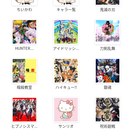
ちいかわ
キャラ一覧
鬼滅の刃
HUNTER...
アイドリッシ...
刀剣乱舞
暗殺教室
ハイキュー!!
銀魂
ヒプノシスマ...
サンリオ
呪術廻戦