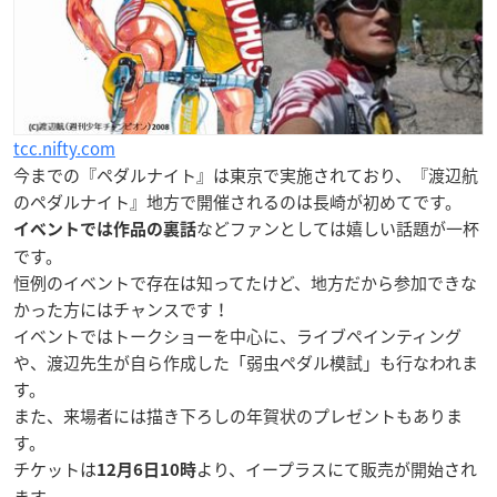
tcc.nifty.com
今までの『ペダルナイト』は東京で実施されており、『
渡辺航
のペダルナイト
』地方で開催されるのは長崎が初めてです。
などファンとしては嬉しい話題が一杯
イベントでは作品の裏話
です。
恒例のイベントで存在は知ってたけど、
地方だから参加できな
かった方
にはチャンスです！
イベントではトークショーを中心に、ライブペインティング
や、渡辺先生が自ら作成した「弱虫ペダル模試」も行なわれま
す。
また、来場者には描き下ろしの年賀状のプレゼントもありま
す。
チケットは
より、イープラスにて販売が開始され
12月6日10時