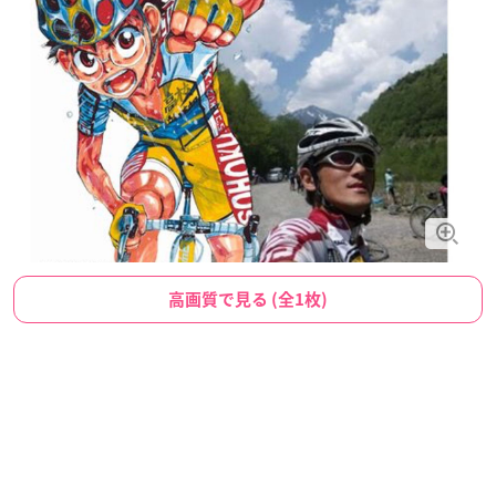
高画質で見る (全1枚)