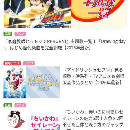
話題
アニメ
『家庭教師ヒットマンREBORN!』主題歌一覧！「Drawing day
s」はじめ歴代楽曲を完全網羅【2026年最新】
劇場アニメ
アニメ
『アイドリッシュセブン』見る
順番・時系列・TVアニメ＆劇場
版全作品まとめ【2026年最新】
話題
アニメ
『ちいかわ』怖いのに可愛いセ
イレーンの魅力6選！人魚を2匹
乗せた巨体と喋り方のギャップ