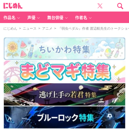
に
じ
め
ん
作品名
声優
舞台俳優
作者名
にじめん
>
ニュース
>
アニメ
> 『弱虫ペダル』作者 渡辺航先生のトークシ