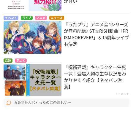
が尊い
イベント
ライブ
アニメ
ニュース
『うたプリ』アニメ全4シリーズ
が無料配信♪ ST☆RISH新曲「PR
ISM FOREVER!」＆15周年ライブ
も決定
話題
アニメ
『呪術廻戦』キャラクター生死
一覧！登場人物の生存状況をわ
かりやすく紹介【ネタバレ注
意】
6コメント
五条悟死んじゃったのは😞悲しい⋯